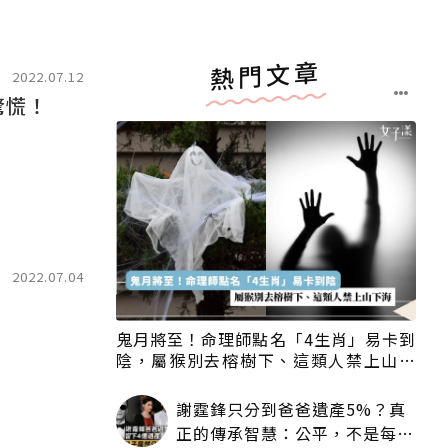
熱門文章
2022.07.12
驚慌！
2022.07.04
鬼月將至！命理師點名「4生肖」易卡到
陰，屬猴別去榕樹下、這類人禁上山下
海
謝霆鋒只分到爸爸遺產5%？真
正的傳承智慧：公平，不是每個