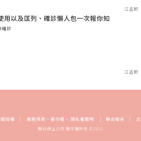
江孟軒
使用以及匡列、確診懶人包一次報你知
#確診
江孟軒
新聞授權
服務條款
·
著作權
·
隱私權聲明
聯合報系
聯合線上公司 著作權所有 ©2022