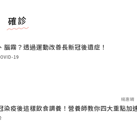
確診
、腦霧？透過運動改善長新冠後遺症！
OVID-19
楊惠晴
冠染疫後這樣飲食調養！營養師教你四大重點加
診