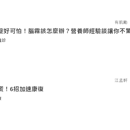
有肌勵
症好可怕！腦霧該怎麼辦？營養師經驗談讓你不
確診
江孟軒
慌！6招加速康復
復