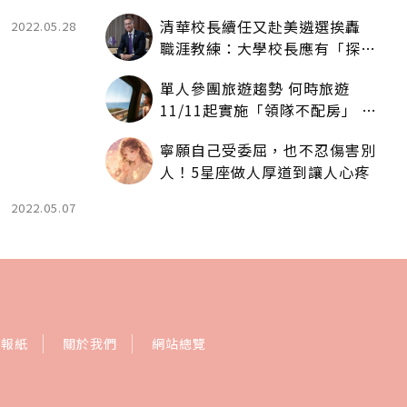
人拿一樣多
清華校長續任又赴美遴選挨轟
2022.05.28
職涯教練：大學校長應有「探
索」職涯權利嗎？
單人參團旅遊趨勢 何時旅遊
11/11起實施「領隊不配房」 落
單更免收單房差
寧願自己受委屈，也不忍傷害別
人！5星座做人厚道到讓人心疼
2022.05.07
訂報紙
關於我們
網站總覽