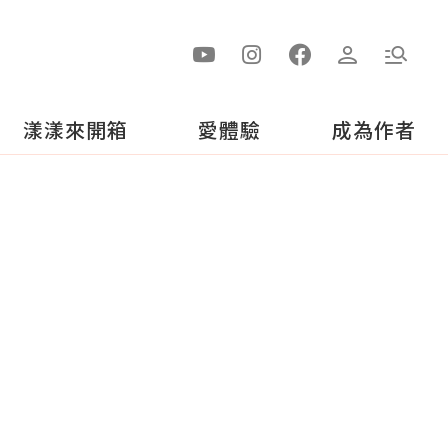
漾漾來開箱
愛體驗
成為作者