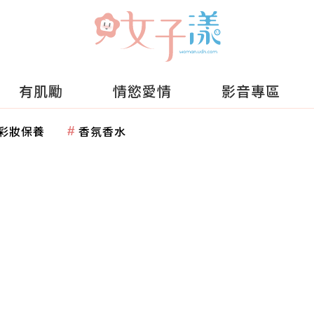
有肌勵
情慾愛情
影音專區
彩妝保養
香氛香水