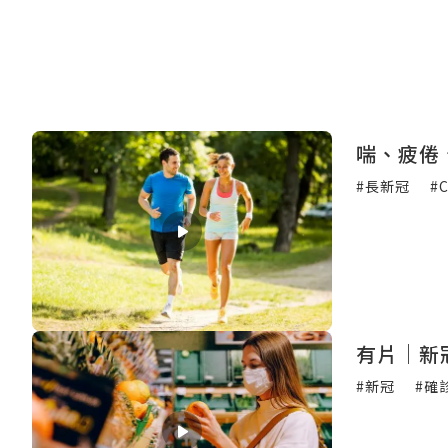
喘、疲倦
#長新冠
#C
有片｜新
#新冠
#確