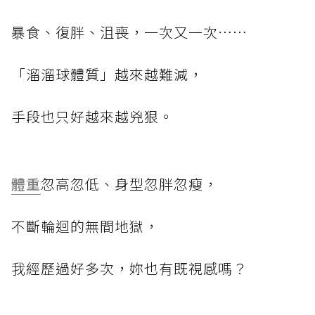
暴食、復胖、沮喪，一次又一次⋯⋯
「溜溜球體質」越來越難減，
手段也只好越來越兇狠。
體重
忽高忽低、身型忽胖忽瘦，
不斷輪迴的無間地獄，
我經歷過好多次，妳也有既視感嗎？