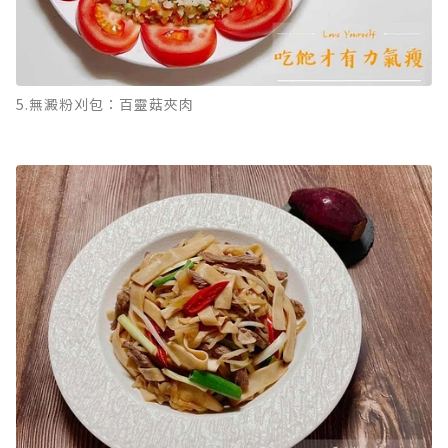
5.無澱粉刈包：百靈菇夾肉