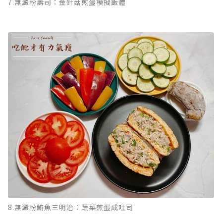
7.無澱粉壽司：金針菇煎蛋模擬飯體
8.無澱粉鮪魚三明治：蔬菜煎蛋成吐司