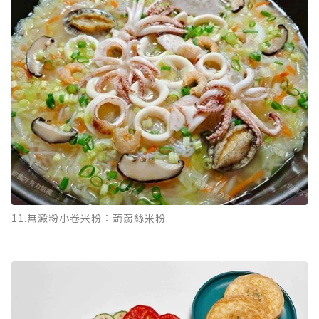
11.無澱粉小卷米粉：蒟蒻絲米粉