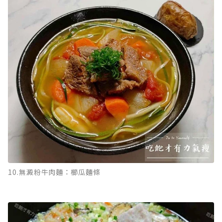
10.無澱粉牛肉麵：櫛瓜麵條