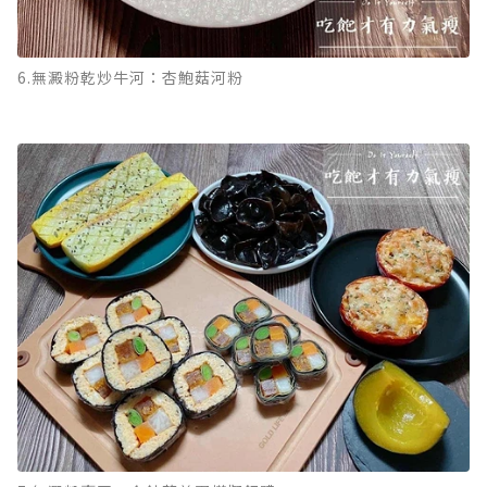
6.無澱粉乾炒牛河：杏鮑菇河粉