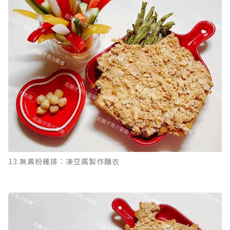
13.無澱粉雞排：凍豆腐製作麵衣