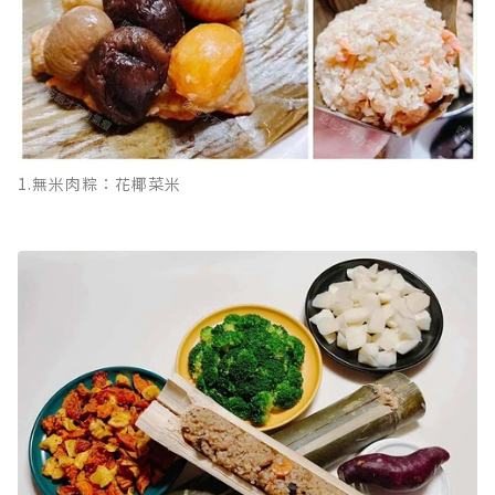
1.無米肉粽：花椰菜米