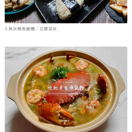
3.無米鮪魚飯糰：花椰菜米