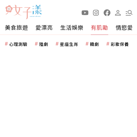
美食旅遊
愛漂亮
生活娛樂
有肌勵
情慾愛
心理測驗
陸劇
星座生肖
韓劇
彩妝保養