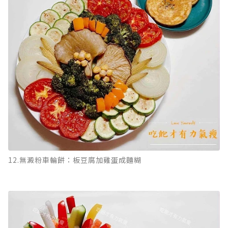
12.無澱粉車輪餅：板豆腐加雞蛋成麵糊