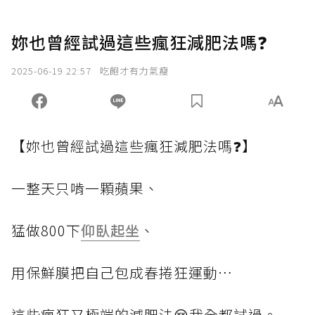
妳也曾經試過這些瘋狂減肥法嗎❓
2025-06-19 22:57
吃飽才有力氣瘦
【妳也曾經試過這些瘋狂減肥法嗎❓】
一整天只啃一顆蘋果、
猛做800下
仰臥起坐
、
用保鮮膜把自己包成春捲狂運動⋯
這些瘋狂又極端的減肥法😔我全都試過。