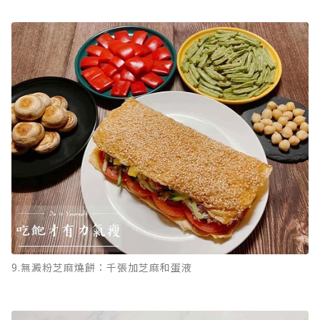
9.無澱粉芝麻燒餅：千張加芝麻和蛋液