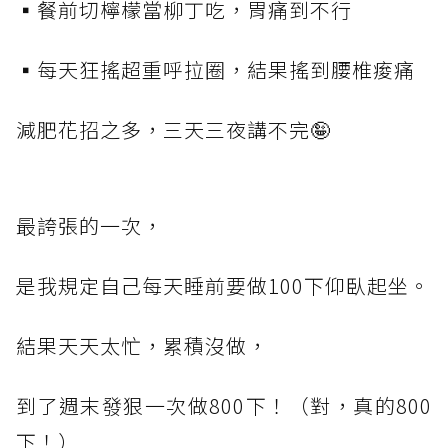
▪️餐前切檸檬當柳丁吃，胃痛到不行
▪️每天狂搖超重呼拉圈，結果搖到腰椎痠痛
減肥花招之多，三天三夜講不完🤪
最誇張的一次，
是我規定自己每天睡前要做100下仰臥起坐。
結果天天太忙，累積沒做，
到了週末發狠一次做800下！（對，真的800
下！）