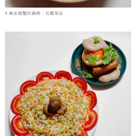
4.無米螃蟹砂鍋粥：花椰菜米