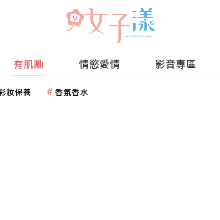
有肌勵
情慾愛情
影音專區
彩妝保養
香氛香水