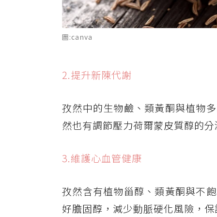
圖:canva
2.提升新陳代謝
孜然中的生物鹼、類黃酮與植物多
然也有調節壓力荷爾蒙皮質醇的分
3.維護心血管健康
孜然含有植物甾醇、類黃酮與不飽
好膽固醇，減少動脈硬化風險，保