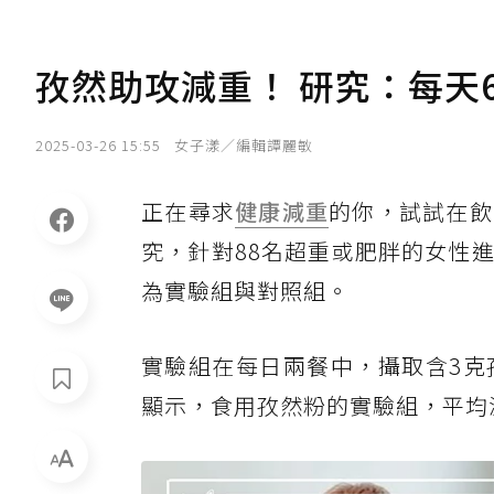
孜然助攻減重！ 研究：每天6
2025-03-26 15:55
女子漾／編輯譚麗敏
正在尋求
健康減重
的你，試試在飲
究，針對88名超重或肥胖的女性
為實驗組與對照組。
實驗組在每日兩餐中，攝取含3克
顯示，食用孜然粉的實驗組，平均減