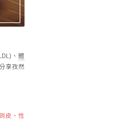
DL)、
體
家分享孜然
潑俏皮、性