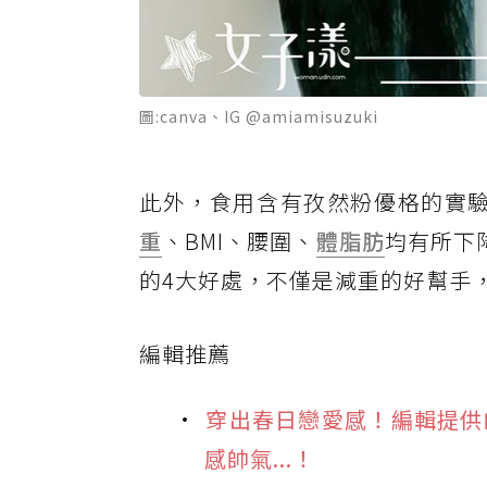
圖:canva、IG @amiamisuzuki
此外，食用含有孜然粉優格的實驗
重
、BMI、腰圍、
體脂肪
均有所下
的4大好處，不僅是減重的好幫手
編輯推薦
穿出春日戀愛感！編輯提供
感帥氣...！