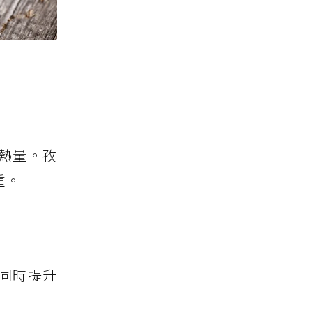
熱量。孜
重。
同時提升