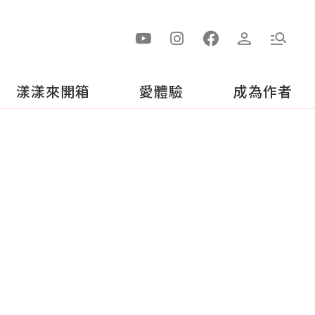
漾漾來開箱
愛體驗
成為作者