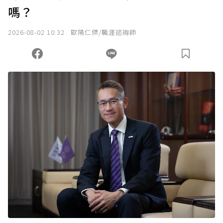
嗎？
我已詳閱贊助說明，且同意站方的使用條款。
2026-08-02 10:32
歐陽仁傑/職涯諮詢師
您當前剩餘 U 利點數：
0
點；前往
購買點數