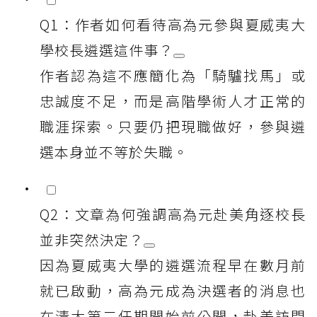
Q1：作者如何看待高為元參與夏威夷大
學校長遴選這件事？
作者認為這不應簡化為「騎驢找馬」或
忠誠度不足，而是高階學術人才正常的
職涯探索。只要仍把現職做好，參與遴
選本身並不等於失職。
Q2：文章為何強調高為元赴美角逐校長
並非突然決定？
因為夏威夷大學的遴選流程早在數月前
就已啟動，高為元成為決選者的消息也
在清大第二任期開始前公開，赴美訪問