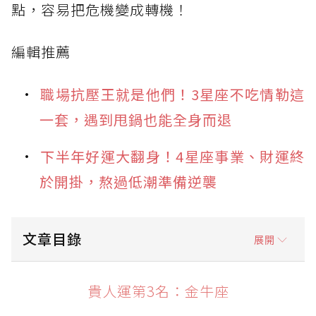
點，容易把危機變成轉機！
編輯推薦
職場抗壓王就是他們！3星座不吃情勒這
一套，遇到甩鍋也能全身而退
下半年好運大翻身！4星座事業、財運終
於開掛，熬過低潮準備逆襲
文章目錄
展開
貴人運第3名：金牛座
貴人運第3名：金牛座
貴人運第2名：獅子座