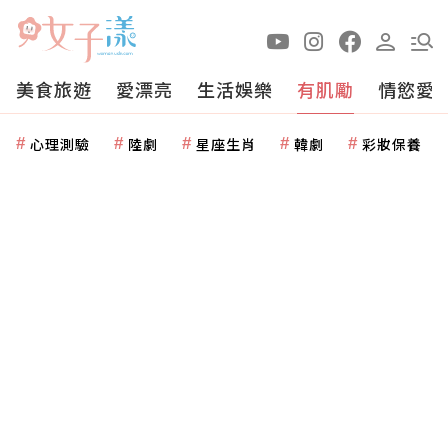
美食旅遊
愛漂亮
生活娛樂
有肌勵
情慾愛
心理測驗
陸劇
星座生肖
韓劇
彩妝保養