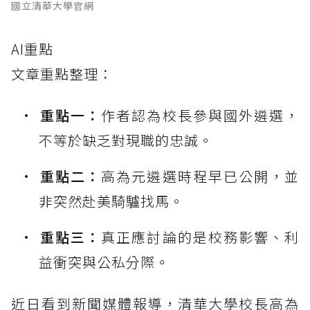
國立清華大學官網
AI重點
文章重點整理：
重點一：
作者認為校長參與國外遴選，
不等於缺乏對現職的忠誠。
重點二：
高為元遴選時程早已公開，並
非突然赴美騎驢找馬。
重點三：
真正應討論的是校務影響、利
益衝突與公私分際。
近日看到新聞媒體報導，清華大學校長高為