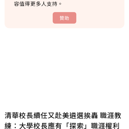
容值得更多人支持。
贊助
贊助說明
為了鼓勵作者持續創作更好的內容，會員可以
使用「贊助」功能實質回饋給喜愛的作者。可
將您認為適合的點數贈送給作者，一旦使用贊
助點數即不得撤銷，單筆贊助最低點數為30
點，最高點數沒有上限。
U 利點數 1 點 = NTD 1 元。
清華校長續任又赴美遴選挨轟 職涯教
練：大學校長應有「探索」職涯權利
確認送出