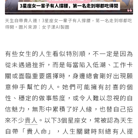
天生自帶貴人運！3星座女一輩子有人撐腰，第一名走到哪都吃
得開。圖片來源：女子漾AI製圖
有些女生的人生看似特別順，不一定是因為
從未遇過挫折，而是每當陷入低潮、工作卡
關或面臨重要選擇時，身邊總會剛好出現願
意伸手幫忙的人。她們可能擁有討喜的個
性、穩定的做事態度，或令人難以忽視的自
信魅力，無形中累積了好人緣，也替自己招
來不少
貴人
。以下3個星座女，常被認為天生
自帶「貴人命」，人生關鍵時刻總有人提