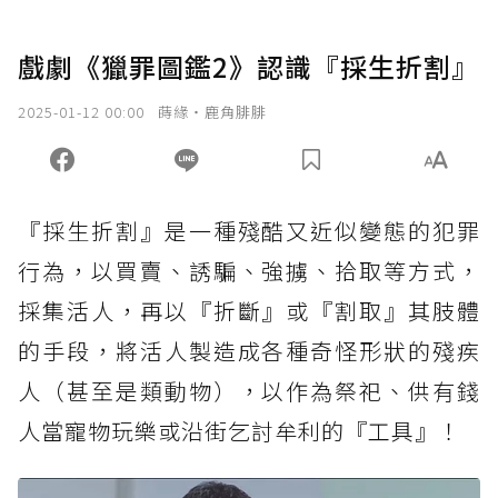
戲劇《獵罪圖鑑2》認識『採生折割』
2025-01-12 00:00
蒔緣‧鹿角腓腓
『採生折割』是一種殘酷又近似變態的犯罪
行為，以買賣、誘騙、強擄、拾取等方式，
採集活人，再以『折斷』或『割取』其肢體
的手段，將活人製造成各種奇怪形狀的殘疾
人（甚至是類動物），以作為祭祀、供有錢
人當寵物玩樂或沿街乞討牟利的『工具』！