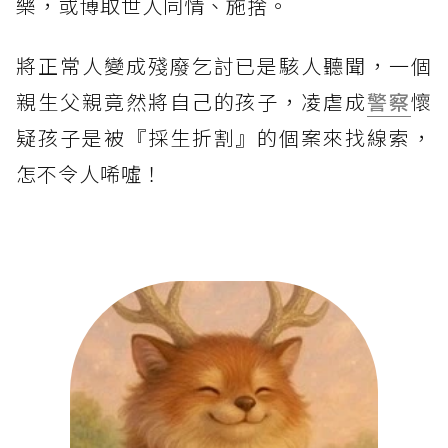
樂，或博取世人同情、施捨。
將正常人變成殘廢乞討已是駭人聽聞，一個
親生父親竟然將自己的孩子，凌虐成
警察
懷
疑孩子是被『採生折割』的個案來找線索，
怎不令人唏噓！