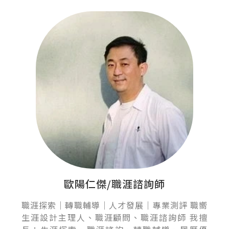
歐陽仁傑/職涯諮詢師
職涯探索｜轉職輔導｜人才發展｜專業測評 職嚮
生涯設計主理人、職涯顧問、職涯諮詢師 我擅