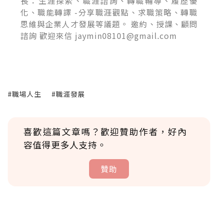
長：生涯探索、職涯諮詢、轉職輔導、履歷優
化、職能轉譯 -分享職涯觀點、求職策略、轉職
思維與企業人才發展等議題。 邀約、授課、顧問
諮詢 歡迎來信 jaymin08101@gmail.com
#職場人生
#職涯發展
喜歡這篇文章嗎？歡迎贊助作者，好內
容值得更多人支持。
贊助
贊助說明