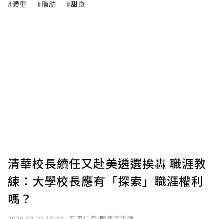
#體重
#脂肪
#甜食
清華校長續任又赴美遴選挨轟 職涯教
練：大學校長應有「探索」職涯權利
嗎？
2026-08-02 10:32
歐陽仁傑/職涯諮詢師