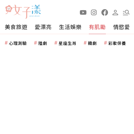
美食旅遊
愛漂亮
生活娛樂
有肌勵
情慾愛
心理測驗
陸劇
星座生肖
韓劇
彩妝保養