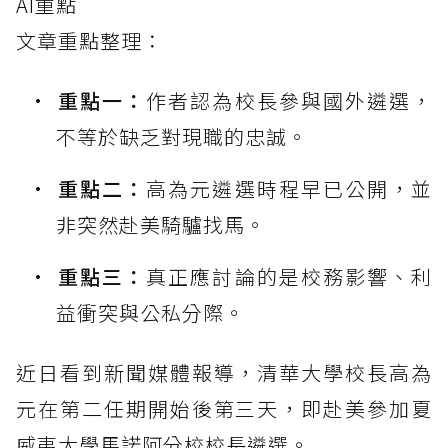
AI重點
文章重點整理：
重點一：
作者認為校長參與國外遴選，
不等於缺乏對現職的忠誠。
重點二：
高為元遴選時程早已公開，並
非突然赴美騎驢找馬。
重點三：
真正應討論的是校務影響、利
益衝突與公私分際。
近日看到新聞媒體報導，清華大學校長高為
元在第二任期開始後第三天，即赴美參加夏
威夷大學馬諾阿分校校長遴選。