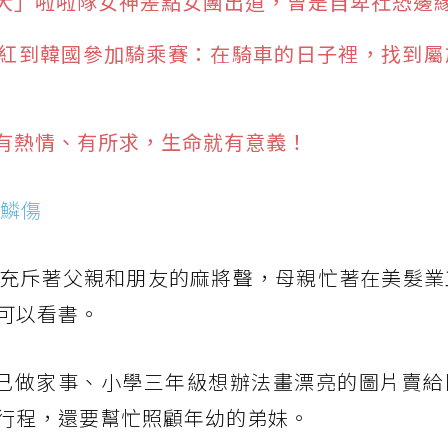
大」啦啦隊女神差點女團出道，曾是自卑社恐邊
紅到韓國參加騎乘賽：在騎車的日子裡，找到屬
得有熱情、有所求，生命就有意義！
體鱗傷
充斥著父親和朋友的麻將聲，母親忙著在美髮業
可以看書。
己做家事、小學三年級想辦法畫漂亮的圖片賣給
行程，還要幫忙照顧年幼的弟妹。