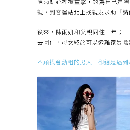
陳雨妍心裡被重擊，認為自己是害
親，到客運站北上找親友求助「請
後來，陳雨妍和父親同住一年；一
去同住，母女終於可以遠離家暴陰
不願找會動粗的男人 卻總是遇到