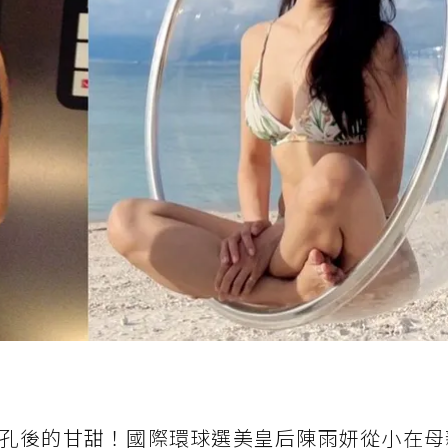
孔後的甘甜！國際環球選美皇后陳雨妍從小在母