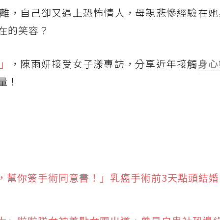
離，自己卻又遇上恐怖情人，母親悲慘經驗在她
在的笑容？
」
，陳雨妍接受女子漾專訪，分享近年接觸
身心
量！
，幫你簽手術同意書！」乳癌手術前3天點頭結婚