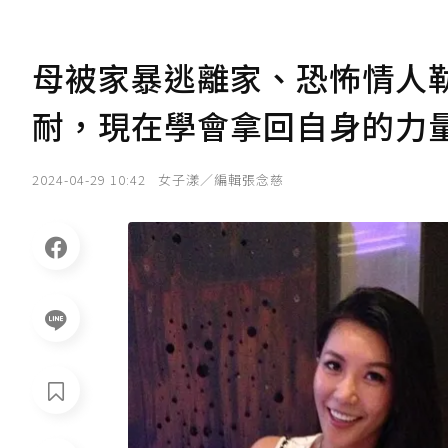
母被家暴逃離家、恐怖情人
耐，現在學會拿回自身的力
2024-04-29 10:42
女子漾／編輯張念慈