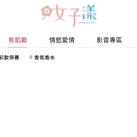
有肌勵
情慾愛情
影音專區
彩妝保養
香氛香水