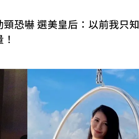
勒頸恐嚇 選美皇后：以前我只
量！