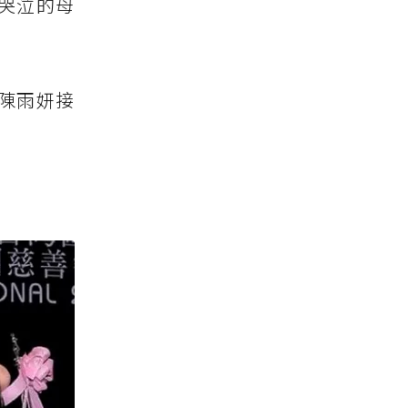
哭泣的母
陳雨妍接