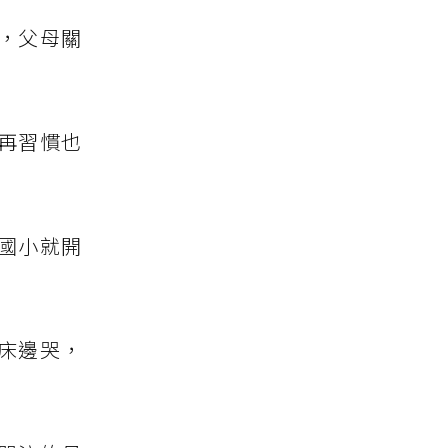
，父母關
再習慣也
國小就開
床邊哭，