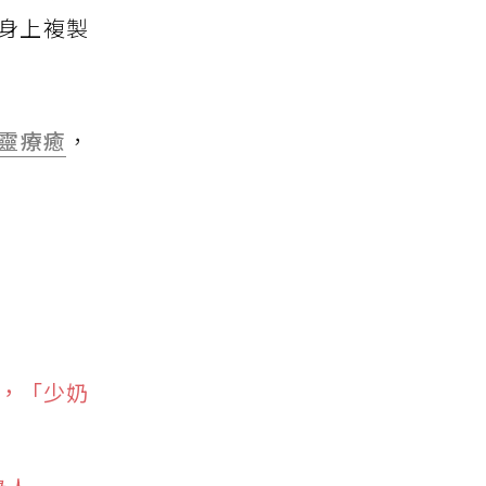
身上複製
靈療癒
，
，「少奶