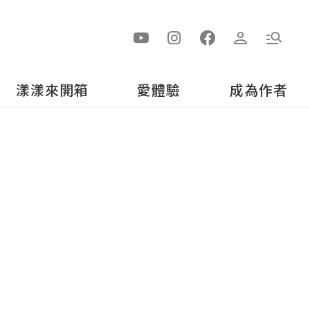
漾漾來開箱
愛體驗
成為作者