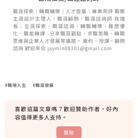
職涯探索｜轉職輔導｜人才發展｜專業測評 職嚮
生涯設計主理人、職涯顧問、職涯諮詢師 我擅
長：生涯探索、職涯諮詢、轉職輔導、履歷優
化、職能轉譯 -分享職涯觀點、求職策略、轉職
思維與企業人才發展等議題。 邀約、授課、顧問
諮詢 歡迎來信 jaymin08101@gmail.com
#職場人生
#職涯發展
喜歡這篇文章嗎？歡迎贊助作者，好內
容值得更多人支持。
贊助