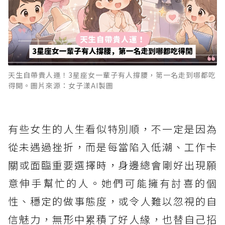
天生自帶貴人運！3星座女一輩子有人撐腰，第一名走到哪都吃
得開。圖片來源：女子漾AI製圖
有些女生的人生看似特別順，不一定是因為
從未遇過挫折，而是每當陷入低潮、工作卡
關或面臨重要選擇時，身邊總會剛好出現願
意伸手幫忙的人。她們可能擁有討喜的個
性、穩定的做事態度，或令人難以忽視的自
信魅力，無形中累積了好人緣，也替自己招