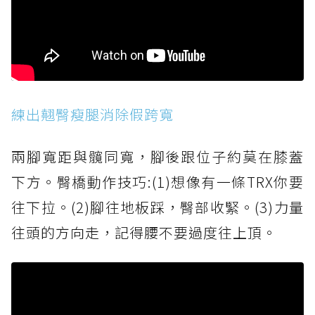
練出翹臀瘦腿消除假跨寬
兩腳寬距與髖同寬，腳後跟位子約莫在膝蓋
下方。臀橋動作技巧:(1)想像有一條TRX你要
往下拉。(2)腳往地板踩，臀部收緊。(3)力量
往頭的方向走，記得腰不要過度往上頂。