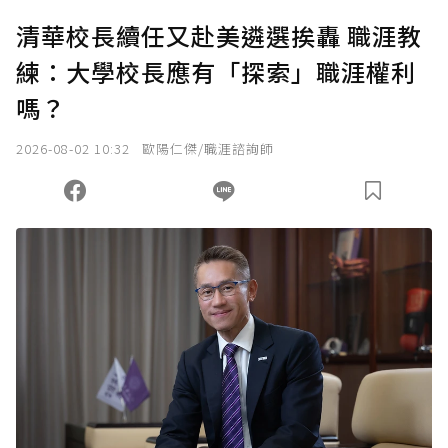
清華校長續任又赴美遴選挨轟 職涯教
練：大學校長應有「探索」職涯權利
嗎？
2026-08-02 10:32
歐陽仁傑/職涯諮詢師