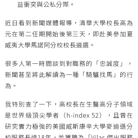
益衝突與公私分際。
近日看到新聞媒體報導，清華大學校長高為
元在第二任期開始後第三天，即赴美參加夏
威夷大學馬諾阿分校校長遴選。
很多人第一時間談到對職務的「忠誠度」，
新聞甚至將此解讀為一種「騎驢找馬」的行
為。
我特別查了一下，高校長在生醫高分子領域
是世界級頂尖學者（h-index 52），且曾在
研究實力極強的美國威斯康辛大學麥迪遜分
校服務長達18年，並獲聘為「Vilas 傑出服務