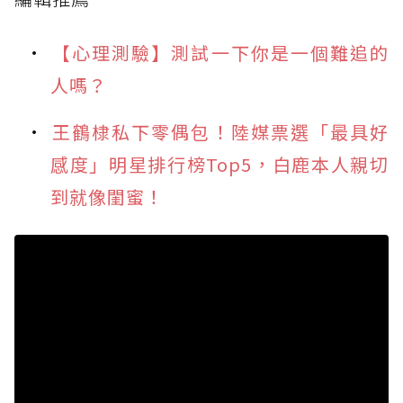
【心理測驗】測試一下你是一個難追的
人嗎？
王鶴棣私下零偶包！陸媒票選「最具好
感度」明星排行榜Top5，白鹿本人親切
到就像閨蜜！