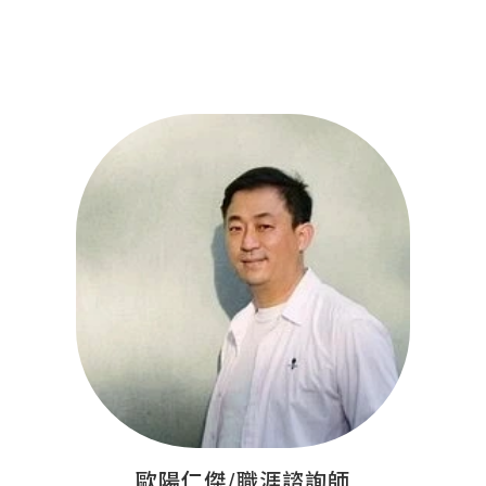
歐陽仁傑/職涯諮詢師