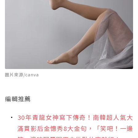
圖片來源/canva
編輯推薦
30年青龍女神寫下傳奇！南韓超人氣大
滿貫影后金憓秀8大金句，「笑吧！一邊