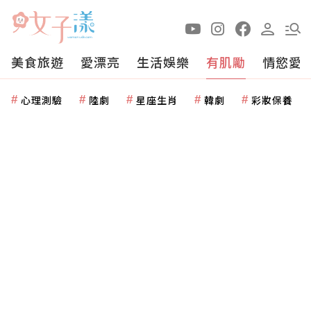
美食旅遊
愛漂亮
生活娛樂
有肌勵
情慾愛
心理測驗
陸劇
星座生肖
韓劇
彩妝保養