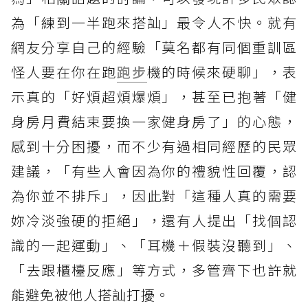
為「練到一半跑來搭訕」最令人不快。就有
網友分享自己的經驗「莫名都有同個重訓區
怪人要在你在跑
跑步
機的時候來硬聊」，表
示真的「好煩超煩爆煩」，甚至已抱著「健
身房月費結束要換一家健身房了」的心態，
感到十分困擾，而不少有過相同經歷的民眾
建議，「有些人會因為你的禮貌性回覆，認
為你並不排斥」，因此對「這種人真的需要
妳冷淡強硬的拒絕」，還有人提出「找個認
識的一起運動」、「耳機＋假裝沒聽到」、
「去跟櫃檯反應」等方式，多管齊下也許就
能避免被他人搭訕打擾。