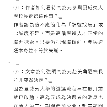
Q1：作者如何看待高為元參與夏威夷大
學校長遴選這件事？
作者認為這不應簡化為「騎驢找馬」或
忠誠度不足，而是高階學術人才正常的
職涯探索。只要仍把現職做好，參與遴
選本身並不等於失職。
Q2：文章為何強調高為元赴美角逐校長
並非突然決定？
因為夏威夷大學的遴選流程早在數月前
就已啟動，高為元成為決選者的消息也
在清大第二任期開始前公開，赴美訪問