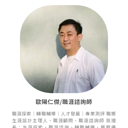
歐陽仁傑/職涯諮詢師
職涯探索｜轉職輔導｜人才發展｜專業測評 職嚮
生涯設計主理人、職涯顧問、職涯諮詢師 我擅
長：生涯探索、職涯諮詢、轉職輔導、履歷優