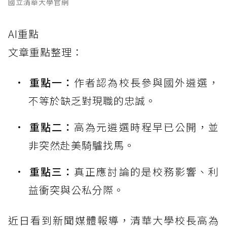
國立清華大學官網
AI重點
文章重點整理：
重點一：
作者認為校長參與國外遴選，
不等於缺乏對現職的忠誠。
重點二：
高為元遴選時程早已公開，並
非突然赴美騎驢找馬。
重點三：
真正應討論的是校務影響、利
益衝突與公私分際。
近日看到新聞媒體報導，清華大學校長高為