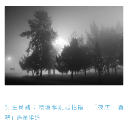
3. 生肖豬：環境髒亂易招陰！「夜店、酒
吧」盡量繞道