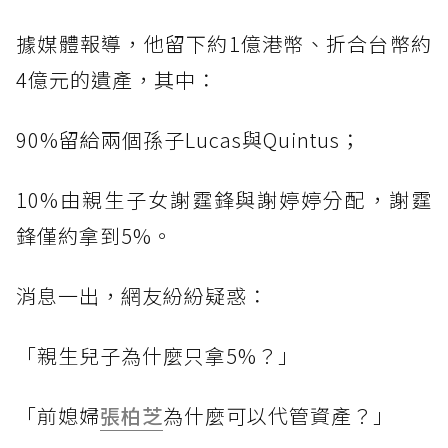
據媒體報導，他留下約1億港幣、折合台幣約
4億元的遺產，其中：
90%留給兩個孫子Lucas與Quintus；
10%由親生子女謝霆鋒與謝婷婷分配，謝霆
鋒僅約拿到5%。
消息一出，網友紛紛疑惑：
「親生兒子為什麼只拿5%？」
「前媳婦
張柏芝
為什麼可以代管資產？」