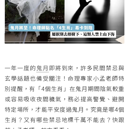
一年一度的
鬼月
即將到來，許多民間禁忌與
玄學話題也備受關注！命理專家小孟老師特
別提醒，有「4個生肖」在鬼月期間陰氣較重
或容易吸收夜間穢氣，務必提高警覺、避開
特定場所，才能平安度過鬼月。究竟是哪4個
生肖？又有哪些禁忌地標千萬不能去？快跟