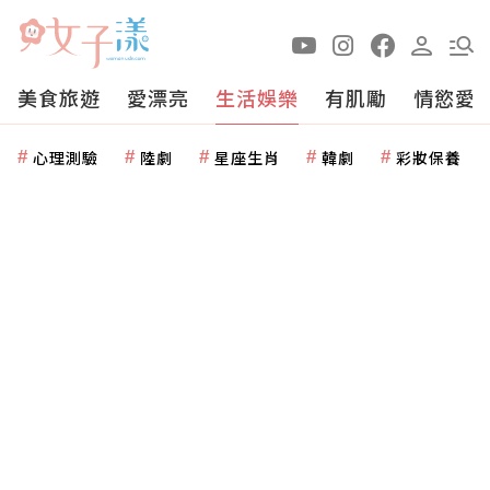
美食旅遊
愛漂亮
生活娛樂
有肌勵
情慾愛
心理測驗
陸劇
星座生肖
韓劇
彩妝保養