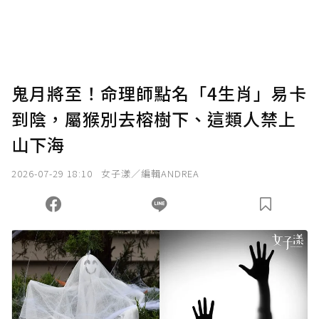
鬼月將至！命理師點名「4生肖」易卡
到陰，屬猴別去榕樹下、這類人禁上
山下海
2026-07-29 18:10
女子漾／編輯ANDREA