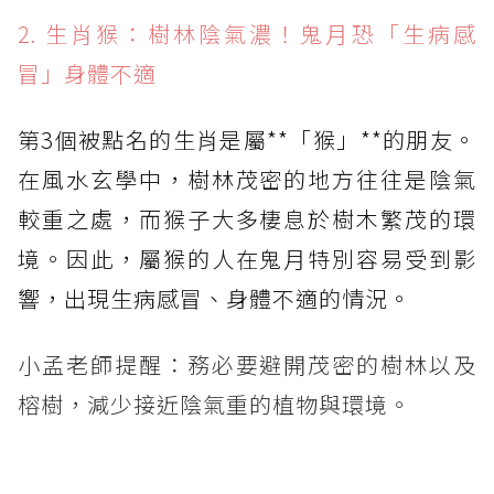
2. 生肖猴：樹林陰氣濃！鬼月恐「生病感
冒」身體不適
第3個被點名的生肖是屬**「猴」**的朋友。
在風水玄學中，樹林茂密的地方往往是陰氣
較重之處，而猴子大多棲息於樹木繁茂的環
境。因此，屬猴的人在鬼月特別容易受到影
響，出現生病感冒、身體不適的情況。
小孟老師提醒：務必要避開茂密的樹林以及
榕樹，減少接近陰氣重的植物與環境。