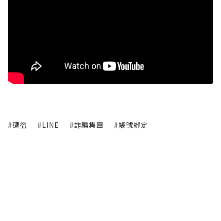
#遭盜
#LINE
#詐騙集團
#帳號綁定