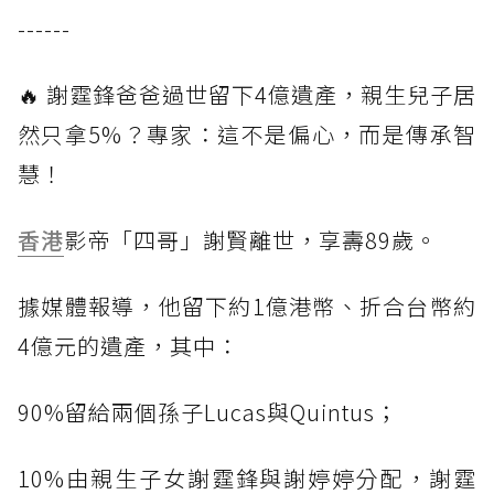
------
🔥 謝霆鋒爸爸過世留下4億遺產，親生兒子居
然只拿5%？專家：這不是偏心，而是傳承智
慧！
香港
影帝「四哥」謝賢離世，享壽89歲。
據媒體報導，他留下約1億港幣、折合台幣約
4億元的遺產，其中：
90%留給兩個孫子Lucas與Quintus；
10%由親生子女謝霆鋒與謝婷婷分配，謝霆