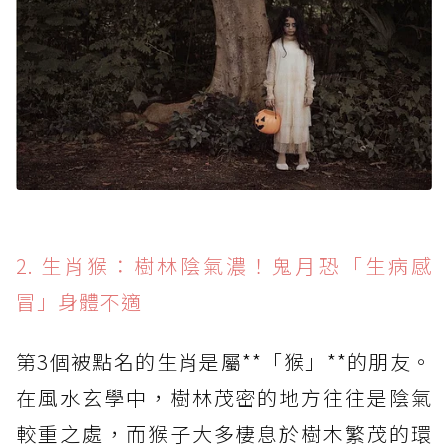
2. 生肖猴：樹林陰氣濃！鬼月恐「生病感
冒」身體不適
第3個被點名的生肖是屬**「猴」**的朋友。
在風水玄學中，樹林茂密的地方往往是陰氣
較重之處，而猴子大多棲息於樹木繁茂的環