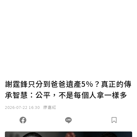
謝霆鋒只分到爸爸遺產5%？真正的傳
承智慧：公平，不是每個人拿一樣多
2026-07-22 16:30
廖嘉紅