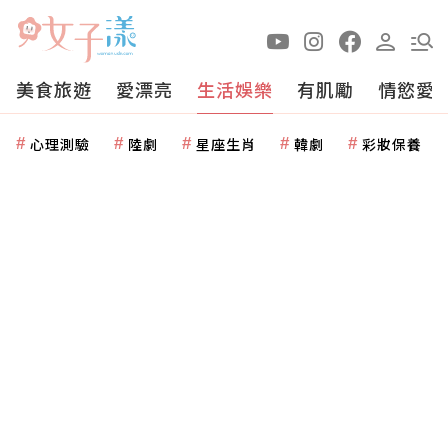
美食旅遊
愛漂亮
生活娛樂
有肌勵
情慾愛
心理測驗
陸劇
星座生肖
韓劇
彩妝保養