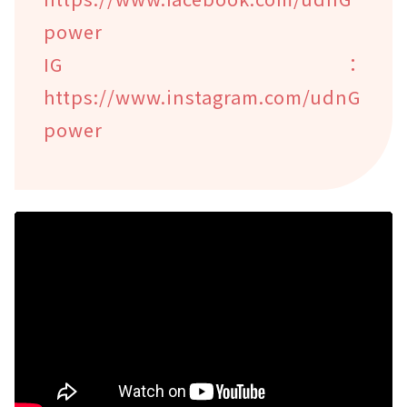
power
IG：
https://www.instagram.com/udnG
power