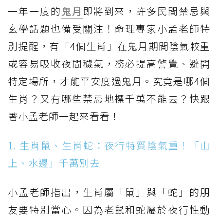
一年一度的
鬼月
即將到來，許多民間禁忌與
玄學話題也備受關注！命理專家小孟老師特
別提醒，有「4個生肖」在鬼月期間陰氣較重
或容易吸收夜間穢氣，務必提高警覺、避開
特定場所，才能平安度過鬼月。究竟是哪4個
生肖？又有哪些禁忌地標千萬不能去？快跟
著小孟老師一起來看看！
1. 生肖鼠、生肖蛇：夜行特質陰氣重！「山
上、水邊」千萬別去
小孟老師指出，生肖屬「鼠」與「蛇」的朋
友要特別當心。因為老鼠和蛇屬於夜行性動