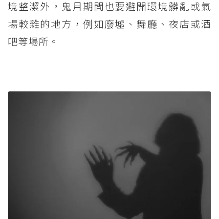
境整潔外，鬼月期間也要避開環境髒亂或氣
場較雜的地方，例如廢墟、舞廳、夜店或酒
吧等場所。