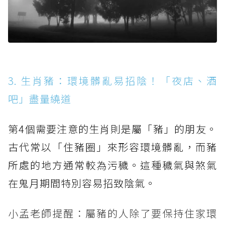
3. 生肖豬：環境髒亂易招陰！「夜店、酒
吧」盡量繞道
第4個需要注意的生肖則是屬「豬」的朋友。
古代常以「住豬圈」來形容環境髒亂，而豬
所處的地方通常較為污穢。這種穢氣與煞氣
在鬼月期間特別容易招致陰氣。
小孟老師提醒：屬豬的人除了要保持住家環