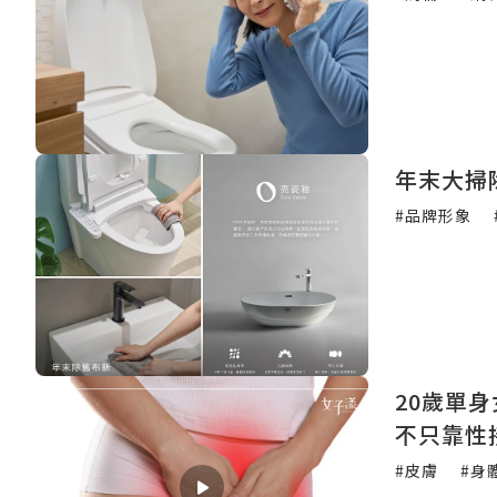
年末大掃
#品牌形象
20歲單
不只靠性
#皮膚
#身