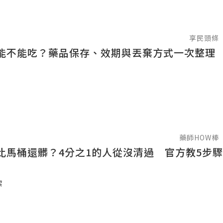
享民頭條
能不能吃？藥品保存、效期與丟棄方式一次整理
藥師HOW棒
比馬桶還髒？4分之1的人從沒清過 官方教5步
潔