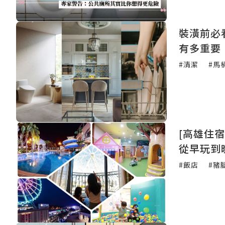
裝潢前必
有多重要
#清潔
#馬
[高雄住
從早玩到
#飯店
#豬