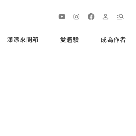
漾漾來開箱
愛體驗
成為作者