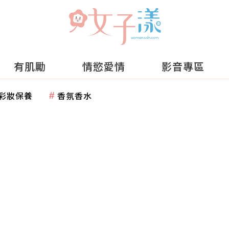
有肌勵
情慾愛情
影音專區
彩妝保養
香氛香水