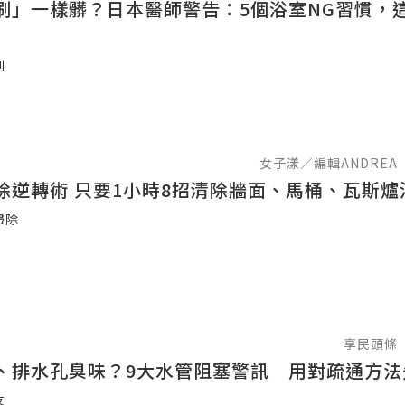
刷」一樣髒？日本醫師警告：5個浴室NG習慣，
刷
女子漾／編輯ANDREA
除逆轉術 只要1小時8招清除牆面、馬桶、瓦斯爐
掃除
享民頭條
、排水孔臭味？9大水管阻塞警訊 用對疏通方法
友