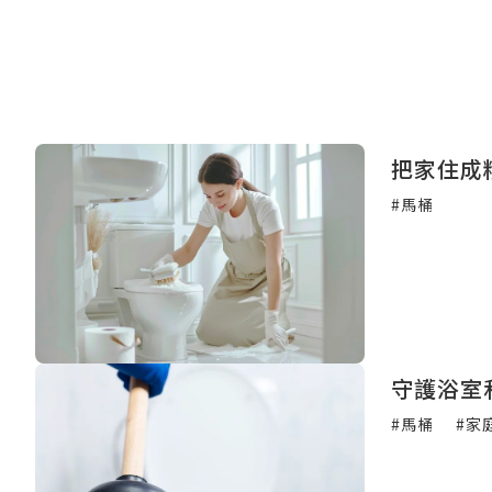
把家住成
#馬桶
守護浴室
#馬桶
#家