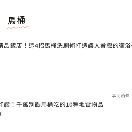
馬桶
精品飯店！這4招馬桶洗刷術打造讓人眷戀的衛浴
享民頭條
和諧！千萬別餵馬桶吃的10種地雷物品
庭