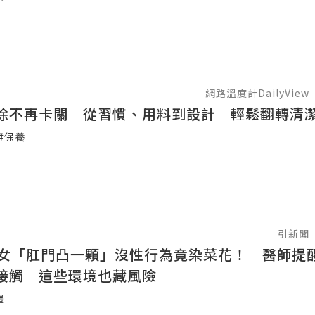
網路溫度計DailyView
除不再卡關 從習慣、用料到設計 輕鬆翻轉清
#保養
引新聞
身女「肛門凸一顆」沒性行為竟染菜花！ 醫師提醒
接觸 這些環境也藏風險
體