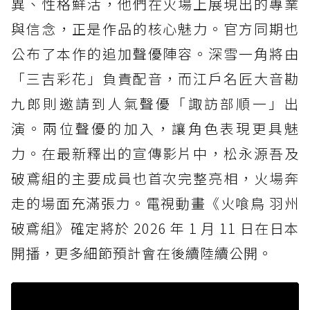
異、性格鮮活，他們在火場上展現出的專業
與信念，正是作品的核心魅力。官方同期也
公布了本作的追加聲優陣容。深雪一角將由
「三吉彩花」負責配音，而江戶名匠大音勘
九郎則邀請到人氣聲優「諏訪部順一」出
演。兩位聲優的加入，讓角色表現更具魅
力。在最新釋出的宣傳影片中，松永源吾及
破鳶組的主要成員也首次完整亮相，火場奔
走的場面充滿張力。電視動畫《火喰鳥 羽州
破鳶組》確定將於 2026 年 1 月 11 日在日本
開播，更多細節預計會在後續陸續公開。