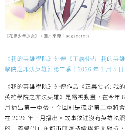
《花樣少年少女》。圖片來源：acgsecrets
《我的英雄學院》外傳《正義使者: 我的英雄
學院之非法英雄》第二季｜2026 年 1 月 5 日
《我的英雄學院》外傳作品《正義使者: 我的
英雄學院之非法英雄》是電視動畫，在今年 6
月播出第一季後，今回則是確定第二季將會
在 2026 年一月播出。故事敘述沒有英雄執照
的「義警們」在都市暗處持續與犯罪對抗，