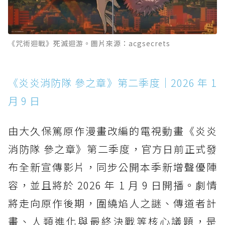
《咒術迴戰》死滅迴游。圖片來源：acgsecrets
《炎炎消防隊 參之章》第二季度｜2026 年 1
月 9 日
由大久保篤原作漫畫改編的電視動畫《炎炎
消防隊 參之章》第二季度，官方日前正式發
布全新宣傳影片，同步公開本季新增聲優陣
容，並且將於 2026 年 1 月 9 日開播。劇情
將走向原作後期，圍繞焰人之謎、傳道者計
畫、人類進化與最終決戰等核心議題，是