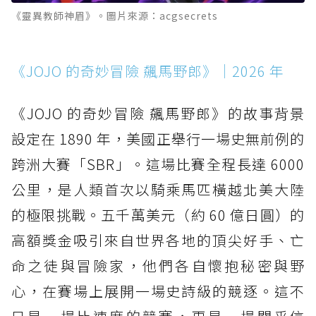
《靈異教師神眉》。圖片來源：acgsecrets
《JOJO 的奇妙冒險 飆馬野郎》｜2026 年
《JOJO 的奇妙冒險 飆馬野郎》的故事背景
設定在 1890 年，美國正舉行一場史無前例的
跨洲大賽「SBR」。這場比賽全程長達 6000
公里，是人類首次以騎乘馬匹橫越北美大陸
的極限挑戰。五千萬美元（約 60 億日圓）的
高額獎金吸引來自世界各地的頂尖好手、亡
命之徒與冒險家，他們各自懷抱秘密與野
心，在賽場上展開一場史詩級的競逐。這不