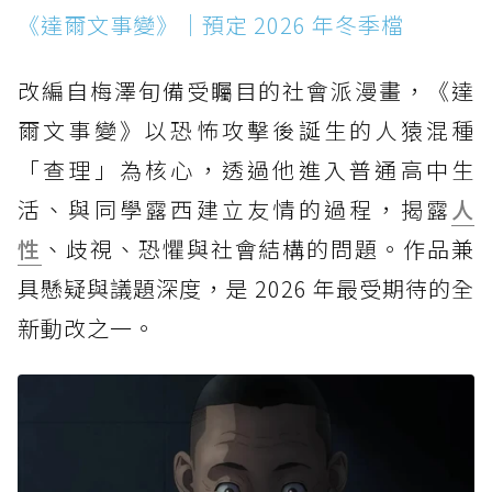
《達爾文事變》｜預定 2026 年冬季檔
改編自梅澤旬備受矚目的社會派漫畫，《達
爾文事變》以恐怖攻擊後誕生的人猿混種
「查理」為核心，透過他進入普通高中生
活、與同學露西建立友情的過程，揭露
人
性
、歧視、恐懼與社會結構的問題。作品兼
具懸疑與議題深度，是 2026 年最受期待的全
新動改之一。