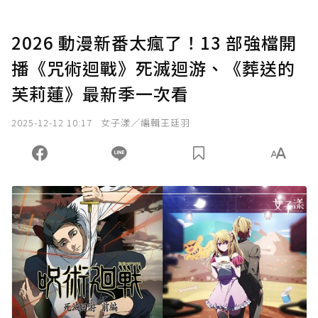
2026 動漫新番太瘋了！13 部強檔開
播《咒術迴戰》死滅迴游、《葬送的
芙莉蓮》最新季一次看
2025-12-12 10:17
女子漾／編輯王廷羽