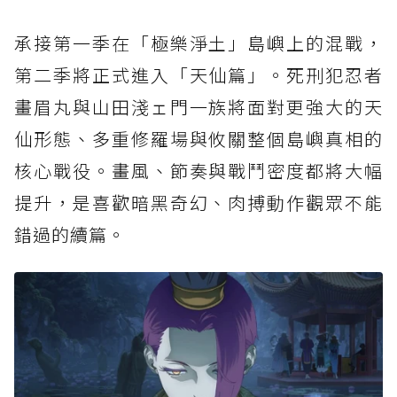
承接第一季在「極樂淨土」島嶼上的混戰，
第二季將正式進入「天仙篇」。死刑犯忍者
畫眉丸與山田淺ェ門一族將面對更強大的天
仙形態、多重修羅場與攸關整個島嶼真相的
核心戰役。畫風、節奏與戰鬥密度都將大幅
提升，是喜歡暗黑奇幻、肉搏動作觀眾不能
錯過的續篇。