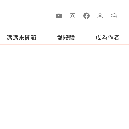
漾漾來開箱
愛體驗
成為作者