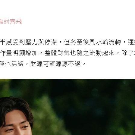
偏財齊飛
半感受到壓力與停滯，但冬至後風水輪流轉，運
作量明顯增加，整體財氣也隨之流動起來，除了
運也活絡，財源可望源源不絕。