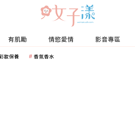
有肌勵
情慾愛情
影音專區
彩妝保養
香氛香水