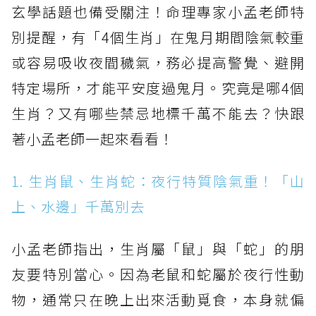
玄學話題也備受關注！命理專家小孟老師特
別提醒，有「4個生肖」在鬼月期間陰氣較重
或容易吸收夜間穢氣，務必提高警覺、避開
特定場所，才能平安度過鬼月。究竟是哪4個
生肖？又有哪些禁忌地標千萬不能去？快跟
著小孟老師一起來看看！
1. 生肖鼠、生肖蛇：夜行特質陰氣重！「山
上、水邊」千萬別去
小孟老師指出，生肖屬「鼠」與「蛇」的朋
友要特別當心。因為老鼠和蛇屬於夜行性動
物，通常只在晚上出來活動覓食，本身就偏