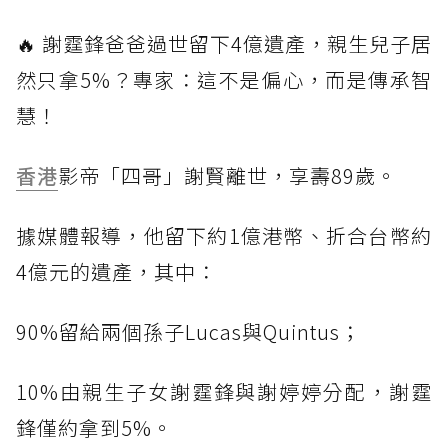
🔥 謝霆鋒爸爸過世留下4億遺產，親生兒子居
然只拿5%？專家：這不是偏心，而是傳承智
慧！
香港
影帝「四哥」謝賢離世，享壽89歲。
據媒體報導，他留下約1億港幣、折合台幣約
4億元的遺產，其中：
90%留給兩個孫子Lucas與Quintus；
10%由親生子女謝霆鋒與謝婷婷分配，謝霆
鋒僅約拿到5%。