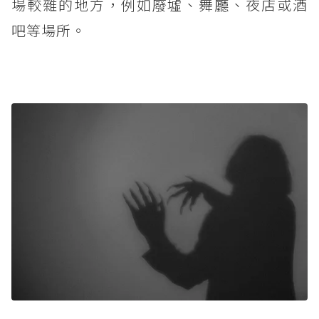
場較雜的地方，例如廢墟、舞廳、夜店或酒
吧等場所。