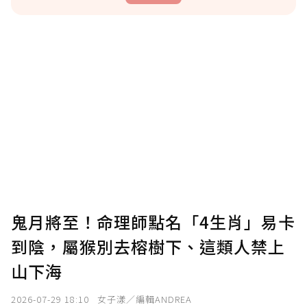
贊助說明
為了鼓勵作者持續創作更好的內容，會員可以
使用「贊助」功能實質回饋給喜愛的作者。可
將您認為適合的點數贈送給作者，一旦使用贊
助點數即不得撤銷，單筆贊助最低點數為30
點，最高點數沒有上限。
U 利點數 1 點 = NTD 1 元。
鬼月將至！命理師點名「4生肖」易卡
到陰，屬猴別去榕樹下、這類人禁上
確認送出
山下海
我已詳閱贊助說明，且同意站方的使用條款。
2026-07-29 18:10
女子漾／編輯ANDREA