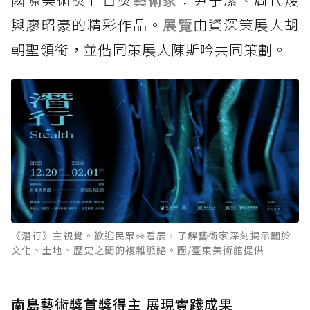
與廖昭豪的精彩作品。
展覽
由資深策展人胡
朝聖領銜，並偕同策展人陳斯吟共同策劃。
《潛行》主視覺。歡迎民眾來看展，了解藝術家深刻揭示關於
文化、土地、歷史之間的複雜脈絡。圖/臺東美術館提供
南島藝術獎首獎得主 展現實踐成果