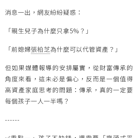
消息一出，網友紛紛疑惑：
「親生兒子為什麼只拿5%？」
「前媳婦
張柏芝
為什麼可以代管資產？」
但如果媒體報導的安排屬實，從財富傳承的
角度來看，這未必是偏心，反而是一個值得
高資產家庭思考的問題：傳承，真的一定要
每個孩子一人一半嗎？
------
✅重點一、孩子不缺錢，還需要「齊頭式平