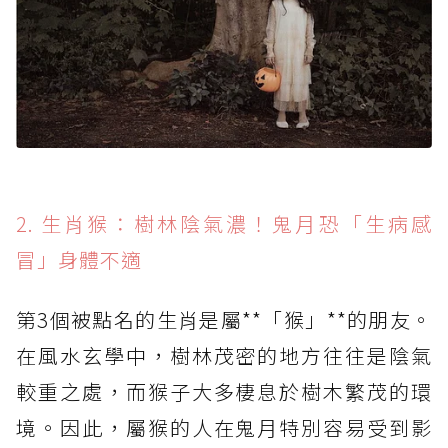
2. 生肖猴：樹林陰氣濃！鬼月恐「生病感
冒」身體不適
第3個被點名的生肖是屬**「猴」**的朋友。
在風水玄學中，樹林茂密的地方往往是陰氣
較重之處，而猴子大多棲息於樹木繁茂的環
境。因此，屬猴的人在鬼月特別容易受到影