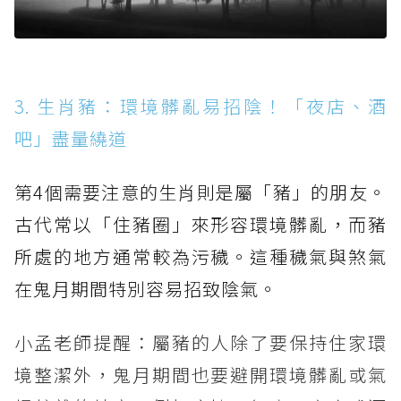
3. 生肖豬：環境髒亂易招陰！「夜店、酒
吧」盡量繞道
第4個需要注意的生肖則是屬「豬」的朋友。
古代常以「住豬圈」來形容環境髒亂，而豬
所處的地方通常較為污穢。這種穢氣與煞氣
在鬼月期間特別容易招致陰氣。
小孟老師提醒：屬豬的人除了要保持住家環
境整潔外，鬼月期間也要避開環境髒亂或氣