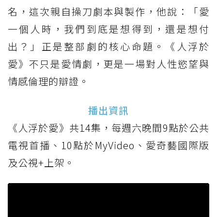
名，這次親自操刀劇本與製作，他說：「愛
一個人時，我們到底是想得到，還是想付
出？」正是整部劇的核心命題。《人浮於
愛》不只是愛情劇，更是一場對人性慾望與
情感倫理的辯證。
播出資訊
《人浮於愛》共14集，每週六晚間9點於公共
電視首播、10點於MyVideo、愛奇藝國際版
及公視+上架。