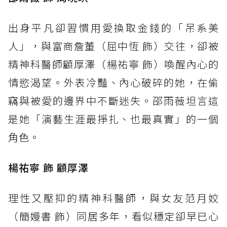
出身平凡卻習慣用愛換取金錢的「吊系美
人」，與富商詹董（屈中恆 飾）交往，卻被
精神科醫師顧厚澤（楊祐寧 飾）喚醒內心的
情慾渴望。外表冷豔、內心破碎的她，在偷
竊與被愛的邊界中不斷迷失。邵雨薇坦言這
是她「演藝生涯最掙扎、也最真實」的一個
角色。
楊祐寧 飾 顧厚澤
理性又壓抑的精神科醫師，與女友范月姣
（簡嫚書 飾）同居多年，看似穩定卻早已心