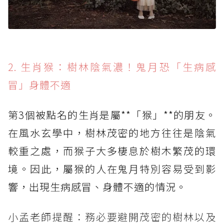
2. 生肖猴：樹林陰氣濃！鬼月恐「生病感
冒」身體不適
第3個被點名的生肖是屬**「猴」**的朋友。
在風水玄學中，樹林茂密的地方往往是陰氣
較重之處，而猴子大多棲息於樹木繁茂的環
境。因此，屬猴的人在鬼月特別容易受到影
響，出現生病感冒、身體不適的情況。
小孟老師提醒：務必要避開茂密的樹林以及