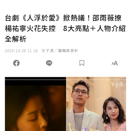
台劇《人浮於愛》掀熱議！邵雨薇撩
楊祐寧火花失控 8大亮點＋人物介紹
全解析
2025-10-28 11:18
女子漾／編輯周意軒