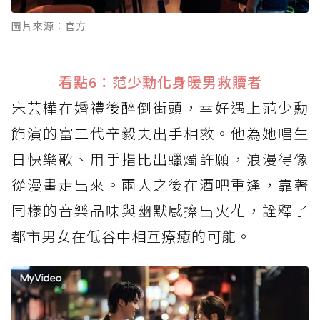
圖片來源：官方
看點6：范少勳化身暖男救贖者
宋芸樺在婚禮後醉倒街頭，幸好遇上范少勳
飾演的富二代辛毅夫出手相救。他為她唱生
日快樂歌、用手指比出蠟燭許願，浪漫得像
從漫畫走出來。兩人之後在酒吧重逢，靠著
同樣的音樂品味與幽默感擦出火花，詮釋了
都市男女在低谷中相互療癒的可能。