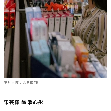
圖片來源：宋芸樺FB
宋芸樺 飾 潘心彤