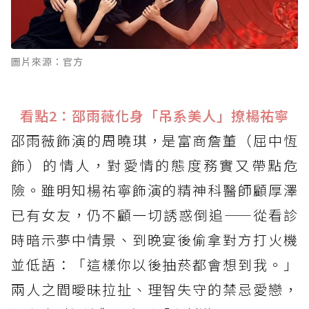
圖片來源：官方
看點2：邵雨薇化身「吊系美人」撩楊祐寧
邵雨薇飾演的周曉琪，是富商詹董（屈中恆
飾）的情人，對愛情的態度務實又帶點危
險。雖明知楊祐寧飾演的精神科醫師顧厚澤
已有女友，仍不顧一切誘惑倒追——從看診
時暗示夢中情景、到晚宴後偷拿對方打火機
並低語：「這樣你以後抽菸都會想到我。」
兩人之間曖昧拉扯、理智失守的禁忌愛戀，