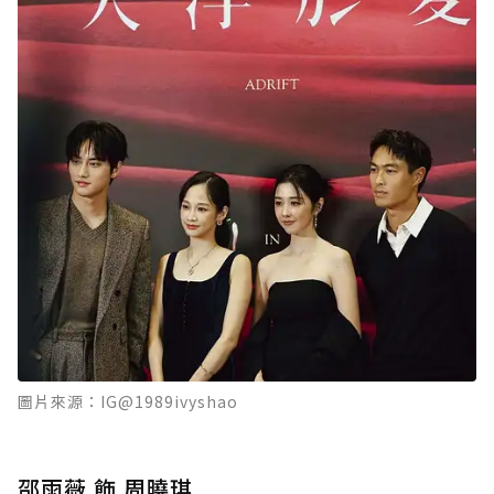
圖片來源：IG@1989ivyshao
邵雨薇 飾 周曉琪