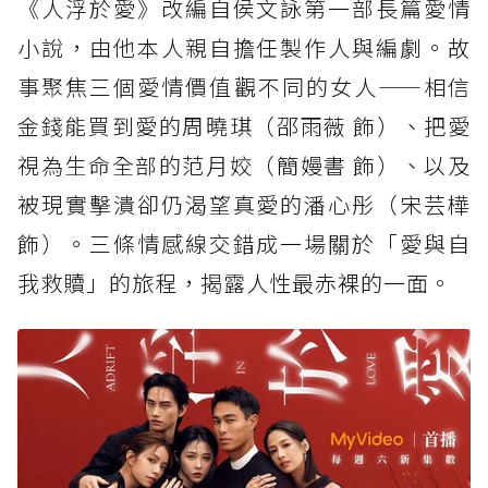
《人浮於愛》改編自侯文詠第一部長篇愛情
小說，由他本人親自擔任製作人與編劇。故
事聚焦三個愛情價值觀不同的女人——相信
金錢能買到愛的周曉琪（邵雨薇 飾）、把愛
視為生命全部的范月姣（簡嫚書 飾）、以及
被現實擊潰卻仍渴望真愛的潘心彤（宋芸樺
飾）。三條情感線交錯成一場關於「愛與自
我救贖」的旅程，揭露人性最赤裸的一面。