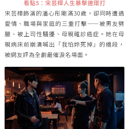
看點5：宋芸樺人生暴擊連環打
宋芸樺飾演的潘心彤剛滿30歲，卻同時遭遇
愛情、職場與家庭的三重打擊——被男友劈
腿、被上司性騷擾、母親確診癌症。她在母
親病床前崩潰喊出「我怕妳死掉」的橋段，
被網友評為全劇最催淚名場面。