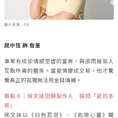
圖片來源：FB
屈中恆 飾 詹董
事業有成卻情感空虛的富商，與邵雨薇陷入
互取所需的關係。當愛情變成交易，他才驚
覺真正的孤獨無法用金錢填補。
看點８：侯文詠回歸製作人 探問「愛的本
質」
侯文詠以《白色巨塔》、《危險心靈》聞