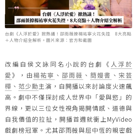
台劇《人浮於愛》掀熱議！邵雨薇撩楊祐寧火花失控 8大亮點
＋人物介紹全解析。圖片來源：官方和截圖
改編自侯文詠同名小說的台劇《
人浮於
愛
》，由
楊祐寧
、
邵雨薇
、
簡嫚書
、
宋芸
樺
、
范少勳
主演，自開播以來討論度火速飆
高。劇中不僅探討成人世界中「愛與慾」的
界線，更以三位女性視角揭開情感、道德與
自我價值的拉扯，開播首週就衝上MyVideo
戲劇榜冠軍。尤其邵雨薇與屈中恆的親密戲