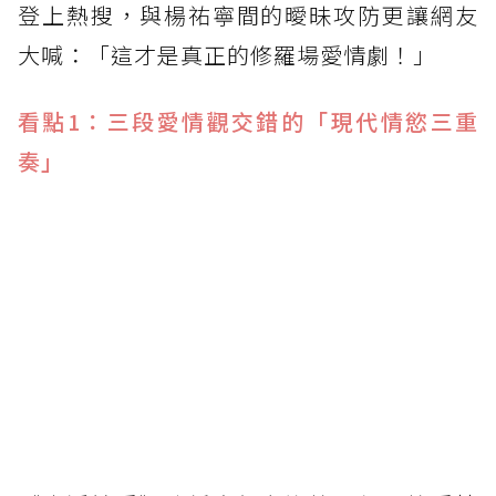
登上熱搜，與楊祐寧間的曖昧攻防更讓網友
大喊：「這才是真正的修羅場愛情劇！」
看點1：三段愛情觀交錯的「現代情慾三重
奏」