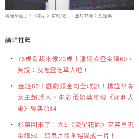
楊謹華贏了！《影后》首封視后。圖片來源：金鐘獎
編輯推薦
76歲看起來像20歲！潘迎紫登金鐘60，
笑說：沒吃靈芝草人啦！
金鐘60｜戲劇類金句全收錄！楊謹華奪
女主超感人、朱芯儀頒獎重現《犀利人
妻》經典台詞
杉菜回來了！大S《流星花園》笑容重現
金鐘60 追思片段全場哭成一片！