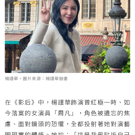
楊謹華。圖片來源：楊謹華臉書
在《影后》中，楊謹華飾演曾紅極一時、如
今落寞的女演員「周凡」，角色被遺忘的焦
慮、面對鏡頭的恐懼，全都投射著她對演藝
圈現實的體悟。她說：「這是我最貼近自己