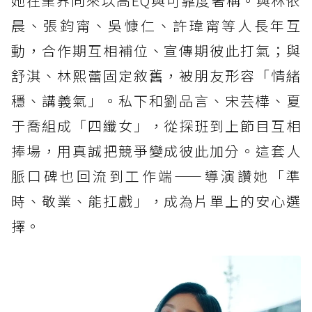
她在業界向來以高EQ與可靠度著稱。與林依
晨、張鈞甯、吳慷仁、許瑋甯等人長年互
動，合作期互相補位、宣傳期彼此打氣；與
舒淇、林熙蕾固定敘舊，被朋友形容「情緒
穩、講義氣」。私下和劉品言、宋芸樺、夏
于喬組成「四纖女」，從探班到上節目互相
捧場，用真誠把競爭變成彼此加分。這套人
脈口碑也回流到工作端——導演讚她「準
時、敬業、能扛戲」，成為片單上的安心選
擇。