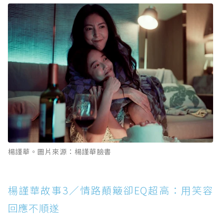
楊謹華。圖片來源：楊謹華臉書
楊謹華故事3／情路顛簸卻EQ超高：用笑容
回應不順遂