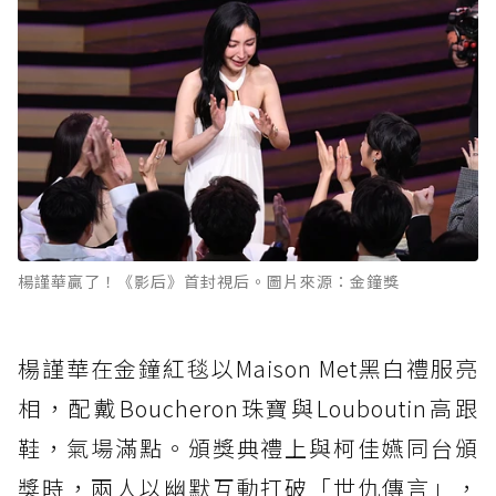
楊謹華贏了！《影后》首封視后。圖片來源：金鐘獎
楊謹華在金鐘紅毯以Maison Met黑白禮服亮
相，配戴Boucheron珠寶與Louboutin高跟
鞋，氣場滿點。頒獎典禮上與柯佳嬿同台頒
獎時，兩人以幽默互動打破「世仇傳言」，