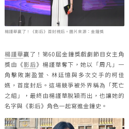
楊謹華贏了！《影后》首封視后。圖片來源：金鐘獎
楊謹華
贏了！第60屆金鐘獎戲劇節目女主角
獎由《
影后
》楊謹華奪下，她以「周凡」一
角擊敗謝盈萱、林廷憶與多次交手的柯佳
嬿，首度封后。這場競爭被外界稱為「死亡
之組」，最終由楊謹華脫穎而出，也讓她的
名字與《影后》角色一起寫進金鐘史。