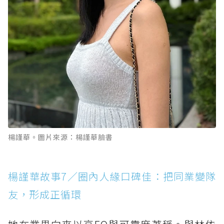
楊謹華。圖片來源：楊謹華臉書
楊謹華故事7／圈內人緣口碑佳：把同業變隊
友，形成正循環