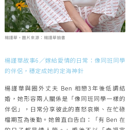
楊謹華。圖片來源：楊謹華臉書
楊謹華故事6／嫁給愛情的日常：像同班同學
的伴侶，穩定成她的定海神針
楊謹華與圈外丈夫 Ben 相戀3年後低調結
婚，她形容兩人關係是「像同班同學一樣的
伴侶」，日常分享彼此的喜怒哀樂、在忙碌
檔期互為後勤。她曾直白告白：「有 Ben 在
的日子都是情人節。」婚後不以「幸福宣