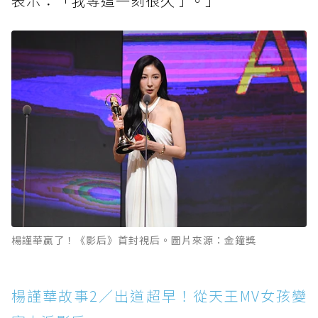
表示：「我等這一刻很久了。」
楊謹華贏了！《影后》首封視后。圖片來源：金鐘獎
楊謹華故事2／出道超早！從天王MV女孩變