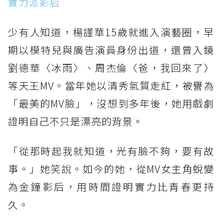
實力派影后
少有人知道，楊謹華15歲就進入演藝圈，早
期以模特兒與廣告演員身份出道，還曾入鏡
劉德華〈冰雨〉、周杰倫〈爸，我回來了〉
等天王MV。當年她以清秀氣質走紅，被譽為
「最美的MV臉」，沒想到多年後，她用戲劇
證明自己不只是漂亮的背景。
「從那時起我就知道，光有臉不夠，要有故
事。」她笑說。如今的她，從MV女主角蛻變
為金鐘影后，用時間證明實力比青春更持
久。