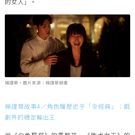
的女人」。
楊謹華。圖片來源：楊謹華臉書
楊謹華故事4／角色履歷近乎「全經典」：戲
劇界的穩定輸出王