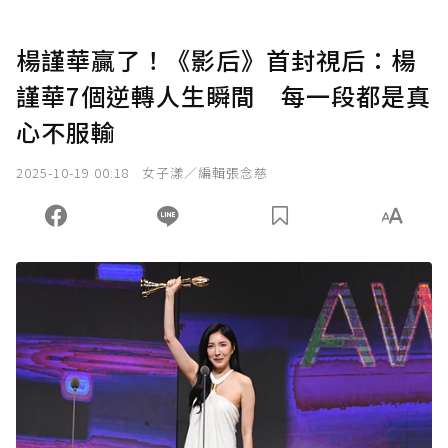
楊謹華贏了！《影后》首封視后：楊
謹華7個逆轉人生瞬間 每一段都是真
心不服輸
2025-10-19 00:18
女子漾／編輯張念慈