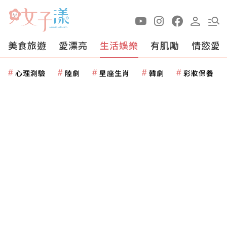
美食旅遊
愛漂亮
生活娛樂
有肌勵
情慾愛
心理測驗
陸劇
星座生肖
韓劇
彩妝保養