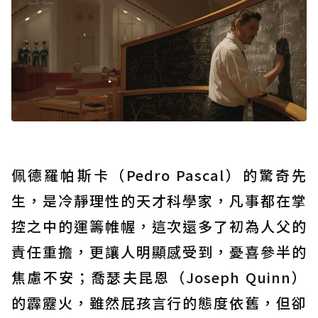
佩德羅帕斯卡（Pedro Pascal）的驚奇先
生，是冷靜理性的天才科學家，凡事都在掌
控之中的運籌帷幄，這次還多了初為人父的
責任重擔，更讓人明顯感受到，憂喜參半的
焦慮不安；喬瑟夫昆恩（Joseph Quinn）
的霹靂火，雖然屁孩言行的態度依舊，但卻