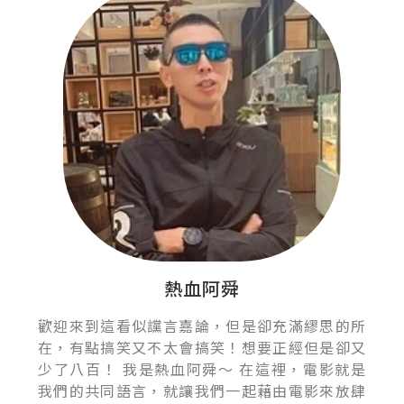
熱血阿舜
歡迎來到這看似讜言嘉論，但是卻充滿繆思的所
在，有點搞笑又不太會搞笑！想要正經但是卻又
少了八百！ 我是熱血阿舜～ 在這裡，電影就是
我們的共同語言，就讓我們一起藉由電影來放肆