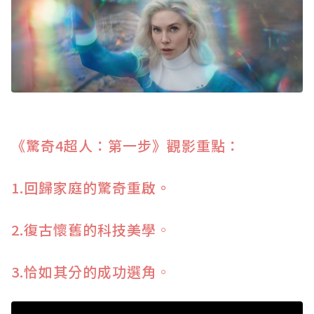
《驚奇4超人：第一步》觀影重點：
1.回歸家庭的驚奇重啟。
2.復古懷舊的科技美學
。
3.恰如其分的成功選角
。