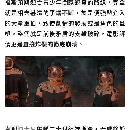
福斯預期迎合青少年闔家觀賞的路線，完全
就是相去甚遠的爭議不斷，於是便強勢介入
的大量重拍，致使劇情的發展或是角色的型
塑，整個就是前後矛盾的支離破碎，電影評
價更是直接炸裂的徹底崩壞
。
直到
迪士尼
併購二十世紀福斯後，漫威終於