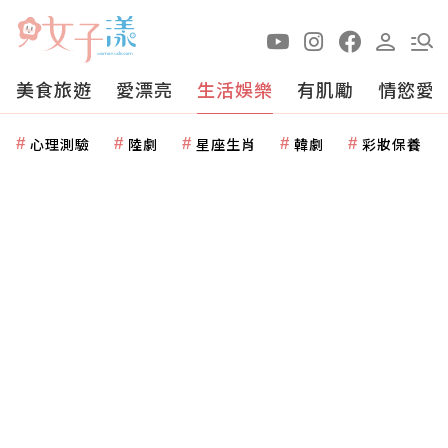
美食旅遊
愛漂亮
生活娛樂
有肌勵
情慾愛
心理測驗
陸劇
星座生肖
韓劇
彩妝保養