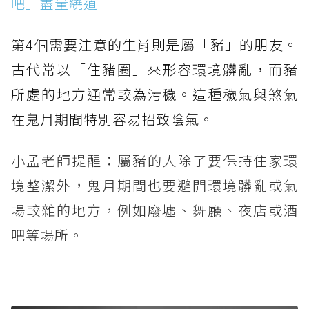
吧」盡量繞道
第4個需要注意的生肖則是屬「豬」的朋友。
古代常以「住豬圈」來形容環境髒亂，而豬
所處的地方通常較為污穢。這種穢氣與煞氣
在鬼月期間特別容易招致陰氣。
小孟老師提醒：屬豬的人除了要保持住家環
境整潔外，鬼月期間也要避開環境髒亂或氣
場較雜的地方，例如廢墟、舞廳、夜店或酒
吧等場所。