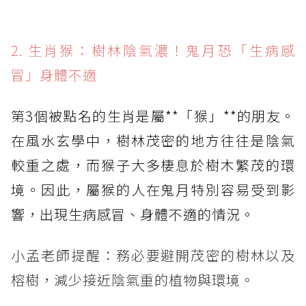
2. 生肖猴：樹林陰氣濃！鬼月恐「生病感
冒」身體不適
第3個被點名的生肖是屬**「猴」**的朋友。
在風水玄學中，樹林茂密的地方往往是陰氣
較重之處，而猴子大多棲息於樹木繁茂的環
境。因此，屬猴的人在鬼月特別容易受到影
響，出現生病感冒、身體不適的情況。
小孟老師提醒：務必要避開茂密的樹林以及
榕樹，減少接近陰氣重的植物與環境。