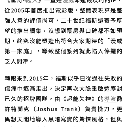
從2005年首度推出電影版，整體表現算是差
強人意的評價尚可，二十世紀福斯還寄予厚
望的推出續集，沒想到票房與口碑都不如預
期，終究沒能塑造出符合大家期待的「漫威
第一家庭」，導致整個系列就此陷入停擺的
乏人問津
。
轉眼來到2015年，福斯似乎已從過往失敗的
傷痛中逐漸走出，決定再次大膽重啟這塵封
已久的招牌團隊，由《超能失控》的
導演
喬
許特蘭克（Joshua Trank）負責操刀，更
異想天開地導入黑暗寫實的驚悚風格，但與