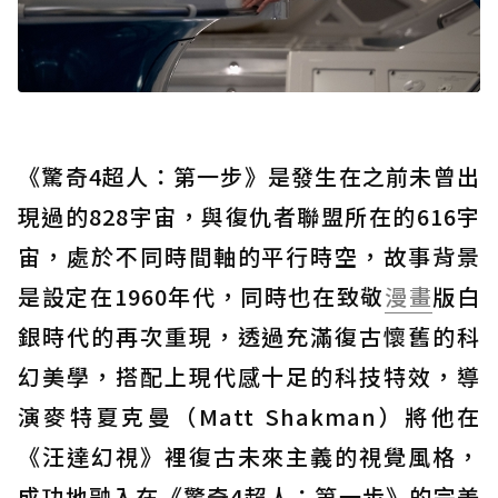
《驚奇4超人：第一步》是發生在之前未曾出
現過的828宇宙，與復仇者聯盟所在的616宇
宙，處於不同時間軸的平行時空，故事背景
是設定在1960年代，同時也在致敬
漫畫
版白
銀時代的再次重現，透過充滿復古懷舊的科
幻美學，搭配上現代感十足的科技特效，導
演麥特夏克曼（Matt Shakman）將他在
《汪達幻視》裡復古未來主義的視覺風格，
成功地融入在《驚奇4超人：第一步》的完美