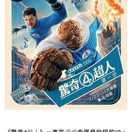
《驚奇4
超人
》一直是
漫威
命運最坎坷的IP，