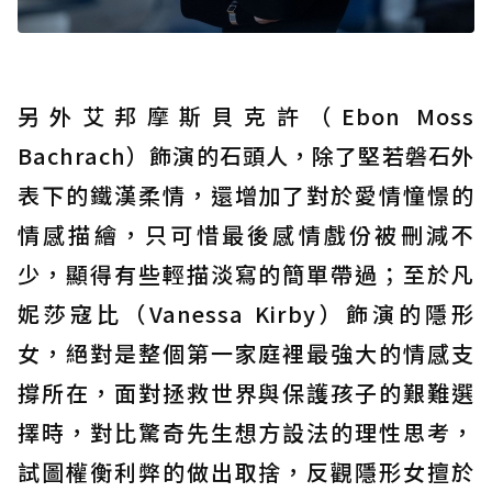
另外艾邦摩斯貝克許（Ebon Moss
Bachrach）飾演的石頭人，除了堅若磐石外
表下的鐵漢柔情，還增加了對於愛情憧憬的
情感描繪，只可惜最後感情戲份被刪減不
少，顯得有些輕描淡寫的簡單帶過；至於凡
妮莎寇比（Vanessa Kirby）飾演的隱形
女，絕對是整個第一家庭裡最強大的情感支
撐所在，面對拯救世界與保護孩子的艱難選
擇時，對比驚奇先生想方設法的理性思考，
試圖權衡利弊的做出取捨，反觀隱形女擅於