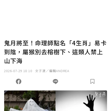
為了鼓勵作者持續創作更好的內容，會員可以
使用「贊助」功能實質回饋給喜愛的作者。可
將您認為適合的點數贈送給作者，一旦使用贊
助點數即不得撤銷，單筆贊助最低點數為30
點，最高點數沒有上限。
U 利點數 1 點 = NTD 1 元。
鬼月將至！命理師點名「4生肖」易卡
到陰，屬猴別去榕樹下、這類人禁上
確認送出
山下海
我已詳閱贊助說明，且同意站方的使用條款。
2026-07-29 18:10
女子漾／編輯ANDREA
您當前剩餘 U 利點數：
0
點；前往
購買點數