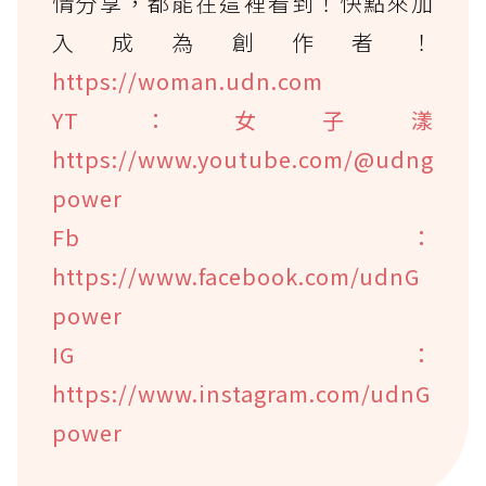
情分享，都能在這裡看到！快點來加
入成為創作者！
https://woman.udn.com
YT：女子漾
https://www.youtube.com/@udng
power
Fb：
https://www.facebook.com/udnG
power
IG：
https://www.instagram.com/udnG
power