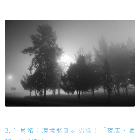
3. 生肖豬：環境髒亂易招陰！「夜店、酒