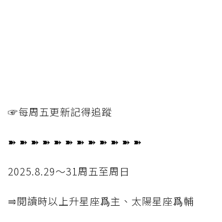
☞每周五更新記得追蹤
➽ ➽ ➽ ➽ ➽ ➽ ➽ ➽ ➽ ➽ ➽ ➽
2025.8.29～31周五至周日
⥤閱讀時以上升星座爲主、太陽星座爲輔