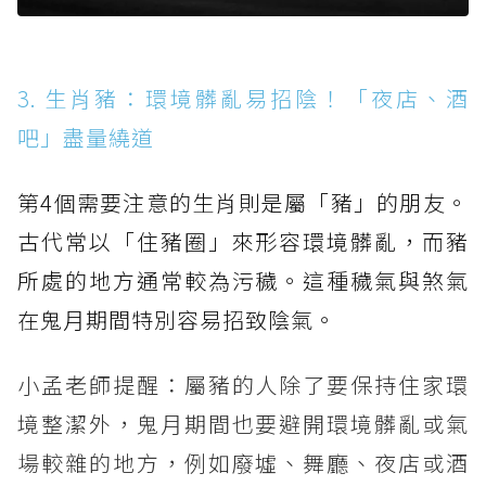
3. 生肖豬：環境髒亂易招陰！「夜店、酒
吧」盡量繞道
第4個需要注意的生肖則是屬「豬」的朋友。
古代常以「住豬圈」來形容環境髒亂，而豬
所處的地方通常較為污穢。這種穢氣與煞氣
在鬼月期間特別容易招致陰氣。
小孟老師提醒：屬豬的人除了要保持住家環
境整潔外，鬼月期間也要避開環境髒亂或氣
場較雜的地方，例如廢墟、舞廳、夜店或酒