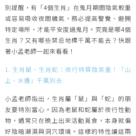
別提醒，有「4個生肖」在鬼月期間陰氣較重
或容易吸收夜間穢氣，務必提高警覺、避開
特定場所，才能平安度過鬼月。究竟是哪4個
生肖？又有哪些禁忌地標千萬不能去？快跟
著小孟老師一起來看看！
1. 生肖鼠、生肖蛇：夜行特質陰氣重！「山
上、水邊」千萬別去
小孟老師指出，生肖屬「鼠」與「蛇」的朋
友要特別當心。因為老鼠和蛇屬於夜行性動
物，通常只在晚上出來活動覓食，本身就偏
好陰暗潮濕與洞穴環境。這樣的特性讓這兩