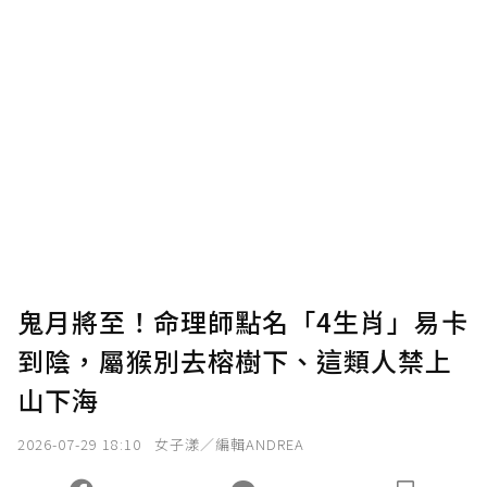
贊助說明
為了鼓勵作者持續創作更好的內容，會員可以
使用「贊助」功能實質回饋給喜愛的作者。可
將您認為適合的點數贈送給作者，一旦使用贊
助點數即不得撤銷，單筆贊助最低點數為30
點，最高點數沒有上限。
U 利點數 1 點 = NTD 1 元。
鬼月將至！命理師點名「4生肖」易卡
到陰，屬猴別去榕樹下、這類人禁上
確認送出
山下海
我已詳閱贊助說明，且同意站方的使用條款。
2026-07-29 18:10
女子漾／編輯ANDREA
您當前剩餘 U 利點數：
0
點；前往
購買點數