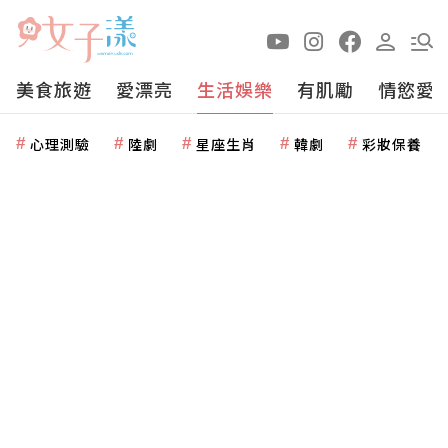
美食旅遊
愛漂亮
生活娛樂
有肌勵
情慾愛
心理測驗
陸劇
星座生肖
韓劇
彩妝保養