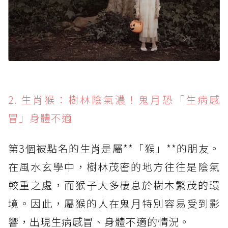
2. 生肖猴：樹林陰氣濃！鬼月恐「生病感
冒」身體不適
第3個被點名的生肖是屬**「猴」**的朋友。
在風水玄學中，樹林茂密的地方往往是陰氣
較重之處，而猴子大多棲息於樹木繁茂的環
境。因此，屬猴的人在鬼月特別容易受到影
響，出現生病感冒、身體不適的情況。