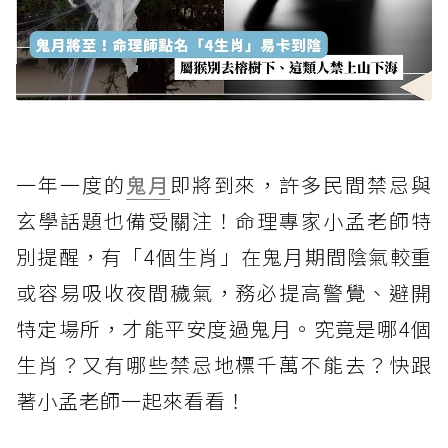
一年一度的
鬼月
即將到來，許多民間禁忌與
玄學話題也備受關注！命理專家小孟老師特
別提醒，有「4個生肖」在鬼月期間陰氣較重
或容易吸收夜間穢氣，務必提高警覺、避開
特定場所，才能平安度過鬼月。究竟是哪4個
生肖？又有哪些禁忌地標千萬不能去？快跟
著小孟老師一起來看看！