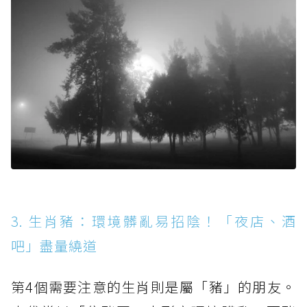
3. 生肖豬：環境髒亂易招陰！「夜店、酒
吧」盡量繞道
第4個需要注意的生肖則是屬「豬」的朋友。