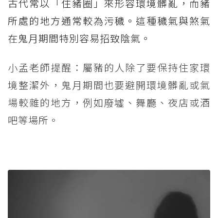
古代常以「住豬圈」來形容環境髒亂，而豬
所處的地方通常較為污穢。這種穢氣與煞氣
在鬼月期間特別容易招致陰氣。
小孟老師提醒：屬豬的人除了要保持住家環
境整潔外，鬼月期間也要避開環境髒亂或氣
場較雜的地方，例如廢墟、舞廳、夜店或酒
吧等場所。