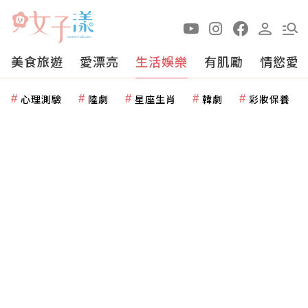
美食旅遊
愛漂亮
生活娛樂
有肌勵
情慾愛
心理測驗
陸劇
星座生肖
韓劇
彩妝保養