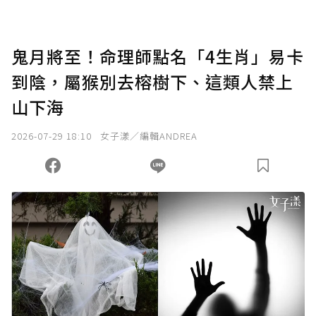
鬼月將至！命理師點名「4生肖」易卡
到陰，屬猴別去榕樹下、這類人禁上
山下海
2026-07-29 18:10
女子漾／編輯ANDREA