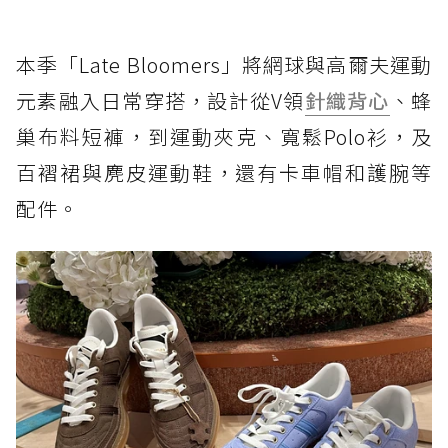
本季「Late Bloomers」將網球與高爾夫運動
元素融入日常穿搭，設計從V領
針織背心
、蜂
巢布料短褲，到運動夾克、寬鬆Polo衫，及
百褶裙與麂皮運動鞋，還有卡車帽和護腕等
配件。