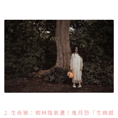
2. 生肖猴：樹林陰氣濃！鬼月恐「生病感