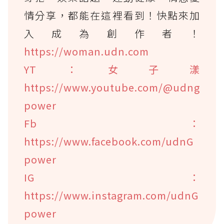
情分享，都能在這裡看到！快點來加
入成為創作者！
https://woman.udn.com
YT：女子漾
https://www.youtube.com/@udng
power
Fb：
https://www.facebook.com/udnG
power
IG：
https://www.instagram.com/udnG
power