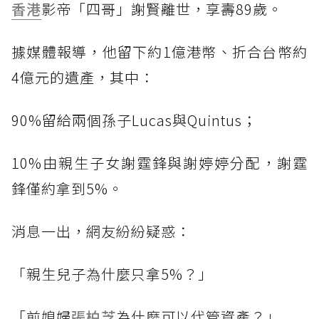
香港
影帝「四哥」謝賢離世，享壽89歲。
據媒體報導，他留下約1億港幣、折合台幣約
4億元的遺產，其中：
90%留給兩個孫子Lucas與Quintus；
10%由親生子女謝霆鋒與謝婷婷分配，謝霆
鋒僅約拿到5%。
消息一出，網友紛紛疑惑：
「親生兒子為什麼只拿5%？」
「前媳婦
張柏芝
為什麼可以代管資產？」