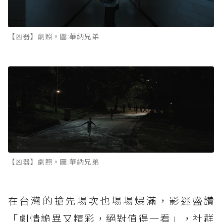
【凶器】劇照。圖:華納兄弟
【凶器】劇照。圖:華納兄弟
在台灣的搶先場次也場場爆滿，影迷盛讚
「劇情詭異又精彩，絕對值得一看」，社群