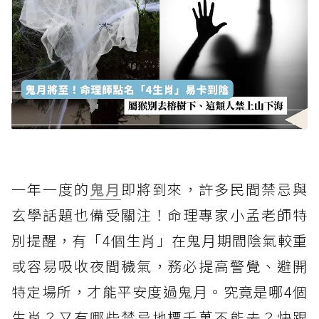
一年一度的
鬼月
即將到來，許多民間禁忌與
玄學話題也備受關注！命理專家小孟老師特
別提醒，有「4個生肖」在鬼月期間陰氣較重
或容易吸收夜間穢氣，務必提高警覺、避開
特定場所，才能平安度過鬼月。究竟是哪4個
生肖？又有哪些禁忌地標千萬不能去？快跟