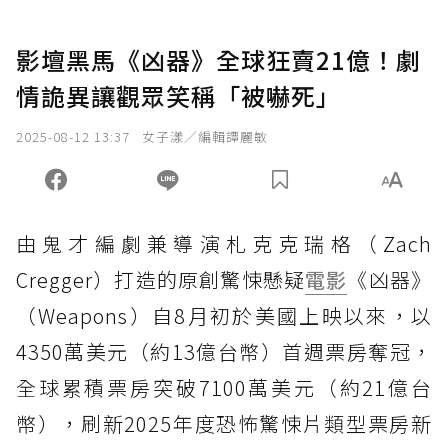
影壇黑馬《凶器》全球狂賣21億！劇
情詭異讓觀眾笑稱「被嚇死」
2025-08-12 13:37
女子漾／編輯譚麗敏
由鬼才編劇兼導演札克克瑞格（Zach
Cregger）打造的原創驚悚懸疑
電影
《凶器》
（Weapons）自8月初於美國上映以來，以
4350萬美元（約13億台幣）首週票房奪冠，
全球累積票房突破7100萬美元（約21億台
幣），刷新2025年度恐怖驚悚片類型票房新