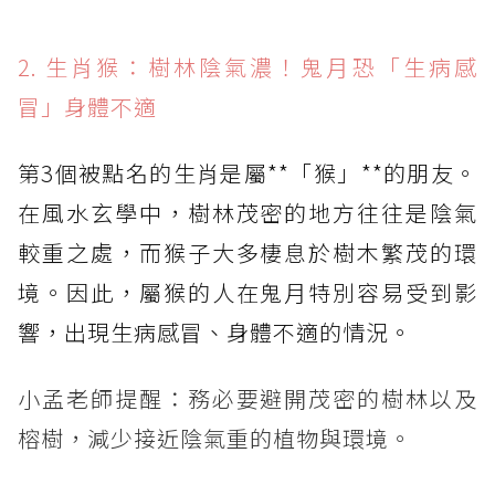
2. 生肖猴：樹林陰氣濃！鬼月恐「生病感
冒」身體不適
第3個被點名的生肖是屬**「猴」**的朋友。
在風水玄學中，樹林茂密的地方往往是陰氣
較重之處，而猴子大多棲息於樹木繁茂的環
境。因此，屬猴的人在鬼月特別容易受到影
響，出現生病感冒、身體不適的情況。
小孟老師提醒：務必要避開茂密的樹林以及
榕樹，減少接近陰氣重的植物與環境。