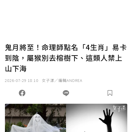
鬼月將至！命理師點名「4生肖」易卡
到陰，屬猴別去榕樹下、這類人禁上
山下海
2026-07-29 18:10
女子漾／編輯ANDREA