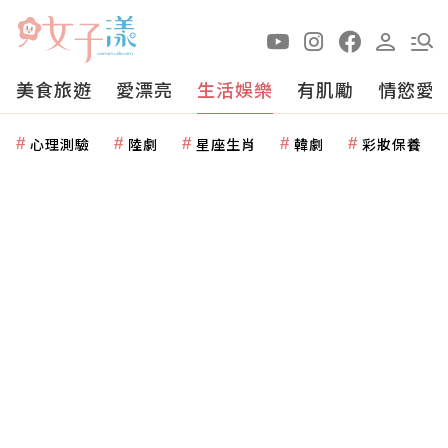
美食旅遊
愛漂亮
生活娛樂
有肌勵
情慾愛
心理測驗
陸劇
星座生肖
韓劇
彩妝保養