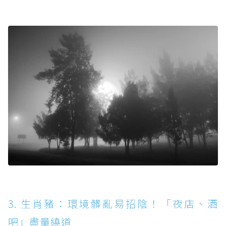
3. 生肖豬：環境髒亂易招陰！「夜店、酒
吧」盡量繞道