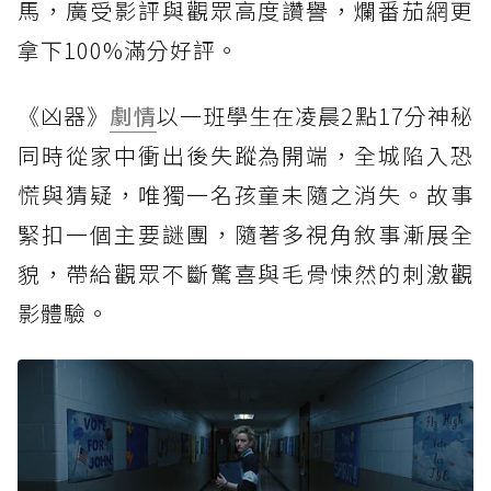
馬，廣受影評與觀眾高度讚譽，爛番茄網更
拿下100%滿分好評。
《凶器》
劇情
以一班學生在凌晨2點17分神秘
同時從家中衝出後失蹤為開端，全城陷入恐
慌與猜疑，唯獨一名孩童未隨之消失。故事
緊扣一個主要謎團，隨著多視角敘事漸展全
貌，帶給觀眾不斷驚喜與毛骨悚然的刺激觀
影體驗。