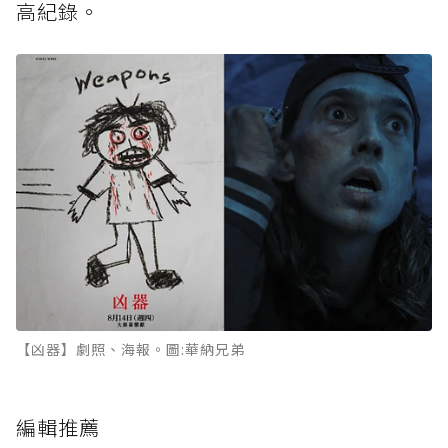
高紀錄。
【凶器】劇照、海報。圖:華納兄弟
編輯推薦