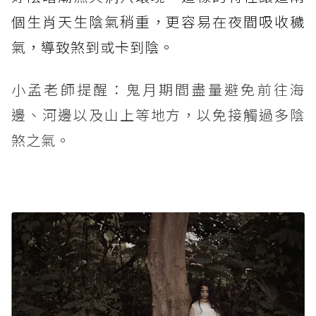
個生肖天生陰氣稍重，更容易在夜間吸收穢
氣，導致煞到或卡到陰。
小孟老師提醒：鬼月期間盡量避免前往海
邊、河邊以及山上等地方，以免接觸過多陰
煞之氣。