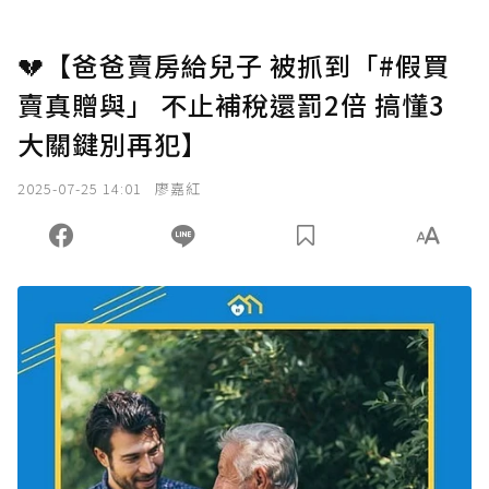
💔【爸爸賣房給兒子 被抓到「#假買
賣真贈與」 不止補稅還罰2倍 搞懂3
大關鍵別再犯】
2025-07-25 14:01
廖嘉紅