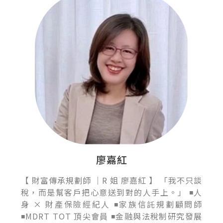
廖嘉紅
【 財富傳承規劃師 ｜R 姐 廖嘉紅 】 「我不只談
稅，而是幫客戶把心意送到對的人手上。」 ◾人
身 × 財產保險經紀人 ◾家族信託規劃顧問師
◾MDRT TOT 頂尖會員 ◾金融與法稅制研究發展