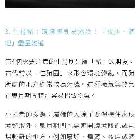
3. 生肖豬：環境髒亂易招陰！「夜店、酒
吧」盡量繞道
第4個需要注意的生肖則是屬「豬」的朋友。
古代常以「住豬圈」來形容環境髒亂，而豬
所處的地方通常較為污穢。這種穢氣與煞氣
在鬼月期間特別容易招致陰氣。
小孟老師提醒：屬豬的人除了要保持住家環
境整潔外，鬼月期間也要避開環境髒亂或氣
場較雜的地方，例如廢墟、舞廳、夜店或酒