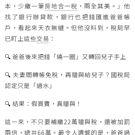
本，少繳一筆
房地合一稅
，兩全其美。」他
找了銀行辦貸款，銀行也把錢匯進爸爸帳
戶，看起來天衣無縫。但他沒料到，稅局早
已盯上這些
交易
：
🔍 爸爸後來把錢「繞一圈」又轉回兒子手上
🔍 夫妻間轉帳免稅，再贈與給兒子？國稅局
認定只是「過水」
🔍 結果：假買賣，真贈與！
這一來，不只要補繳22萬贈與稅，還被加罰
兩倍，總共66萬。最令人遺憾的是，爸爸過