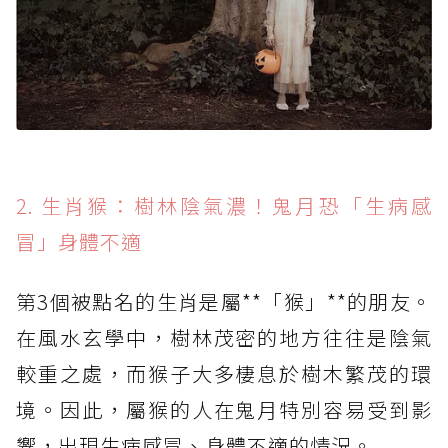
2. 生肖猴：樹林陰氣濃！鬼月恐「生病感
冒」身體不適
第3個被點名的生肖是屬**「猴」**的朋友。
在風水玄學中，樹林茂密的地方往往是陰氣
較重之處，而猴子大多棲息於樹木繁茂的環
境。因此，屬猴的人在鬼月特別容易受到影
響，出現生病感冒、身體不適的情況。