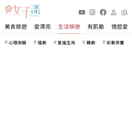
美食旅遊
愛漂亮
生活娛樂
有肌勵
情慾愛
心理測驗
陸劇
星座生肖
韓劇
彩妝保養