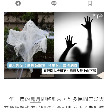
您當前剩餘 U 利點數：
0
點；前往
購買點數
一年一度的
鬼月
即將到來，許多民間禁忌與
玄學話題也備受關注！命理專家小孟老師特