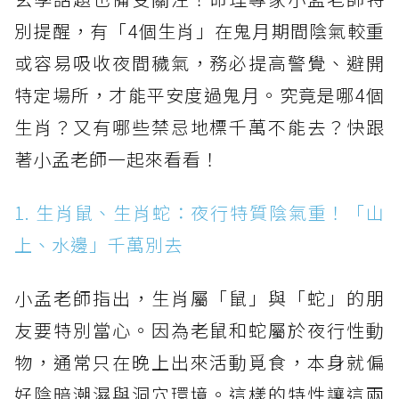
別提醒，有「4個生肖」在鬼月期間陰氣較重
或容易吸收夜間穢氣，務必提高警覺、避開
特定場所，才能平安度過鬼月。究竟是哪4個
生肖？又有哪些禁忌地標千萬不能去？快跟
著小孟老師一起來看看！
1. 生肖鼠、生肖蛇：夜行特質陰氣重！「山
上、水邊」千萬別去
小孟老師指出，生肖屬「鼠」與「蛇」的朋
友要特別當心。因為老鼠和蛇屬於夜行性動
物，通常只在晚上出來活動覓食，本身就偏
好陰暗潮濕與洞穴環境。這樣的特性讓這兩