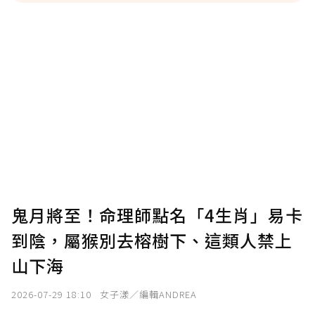
贊助說明
為了鼓勵作者持續創作更好的內容，會員可以
使用「贊助」功能實質回饋給喜愛的作者。可
將您認為適合的點數贈送給作者，一旦使用贊
助點數即不得撤銷，單筆贊助最低點數為30
點，最高點數沒有上限。
U 利點數 1 點 = NTD 1 元。
鬼月將至！命理師點名「4生肖」易卡
到陰，屬猴別去榕樹下、這類人禁上
確認送出
山下海
我已詳閱贊助說明，且同意站方的使用條款。
2026-07-29 18:10
女子漾／編輯ANDREA