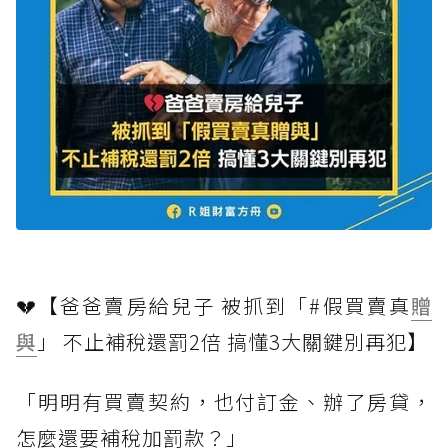
💔【爸爸賣房給兒子 被抓到「#假買賣真
贈
與
」 不止補稅還罰2倍 搞懂3大關鍵別再犯】
「明明有買賣契約，也付訂金、辦了房貸，
怎麼還要補稅加罰款？」