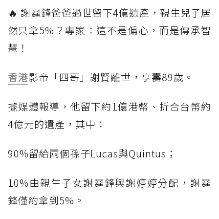
🔥 謝霆鋒爸爸過世留下4億遺產，親生兒子居
然只拿5%？專家：這不是偏心，而是傳承智
慧！
香港
影帝「四哥」謝賢離世，享壽89歲。
據媒體報導，他留下約1億港幣、折合台幣約
4億元的遺產，其中：
90%留給兩個孫子Lucas與Quintus；
10%由親生子女謝霆鋒與謝婷婷分配，謝霆
鋒僅約拿到5%。