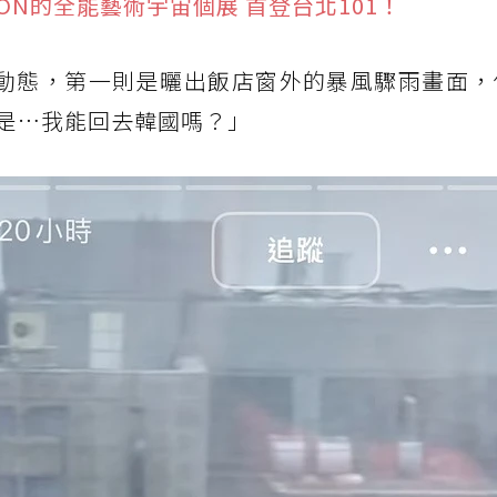
AGON的全能藝術宇宙個展 首登台北101！
連兩則動態，第一則是曬出飯店窗外的暴風驟雨畫面
是…我能回去韓國嗎？」