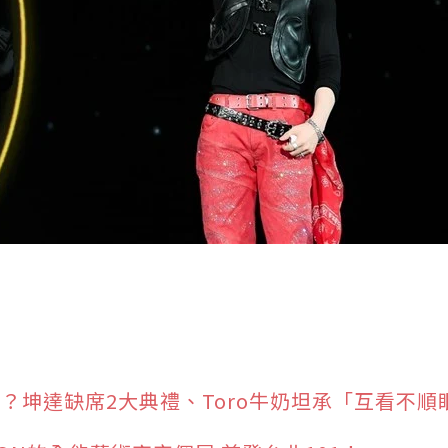
合？坤達缺席2大典禮、Toro牛奶坦承「互看不順