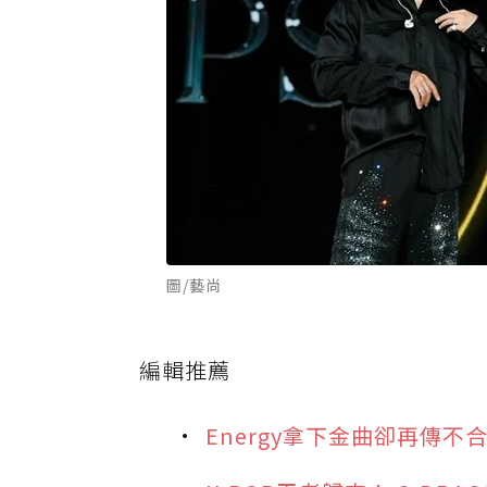
圖/藝尚
編輯推薦
Energy拿下金曲卻再傳不