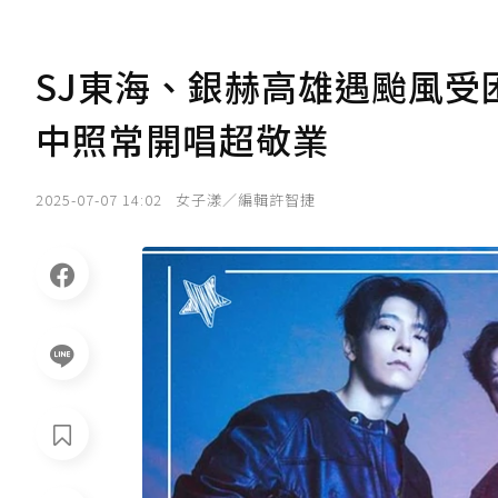
SJ東海、銀赫高雄遇颱風
中照常開唱超敬業
2025-07-07 14:02
女子漾／編輯許智捷