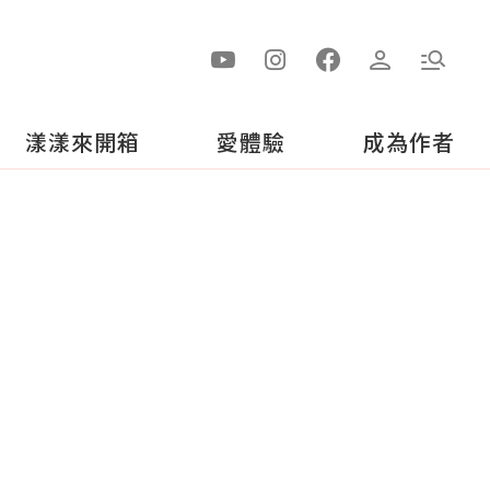
漾漾來開箱
愛體驗
成為作者