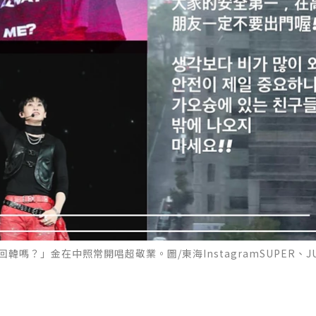
？」金在中照常開唱超敬業。圖/東海InstagramSUPER、JUN