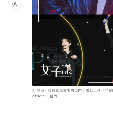
SJ東海、銀赫高雄遇颱風受困！限動求救「我能回韓嗎
official、藝尚