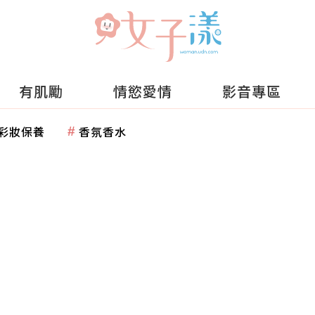
有肌勵
情慾愛情
影音專區
彩妝保養
香氛香水