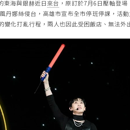
&E的東海與銀赫近日
來台
，原訂於7月6日壓軸登場「
風丹娜絲侵台，高雄市宣布全市停班停課，活動
的變化打亂行程，兩人也因此受困飯店、無法外