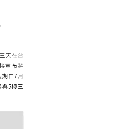
境
續三天在台
更緊接宣布將
，展期自7月
樓與5樓三