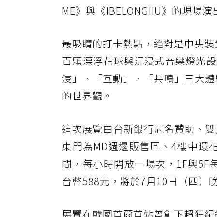
ME》與《IBELONGIIU》的現
最吸睛的打卡熱點，絕對是中央裝置藝
百顆漂浮花球與沉浸式音樂燈光設
浸」、「互動」、「共鳴」三大體
的世界觀。
這次展覽由台新銀行冠名贊助、雙
東門為MD週邊販售區、4樓中環花園
間，每小時開放一場次，1F與5F
台幣588元，將於7月10日（四）晚
展覽在韓國首爾首站曾創下超狂紀錄