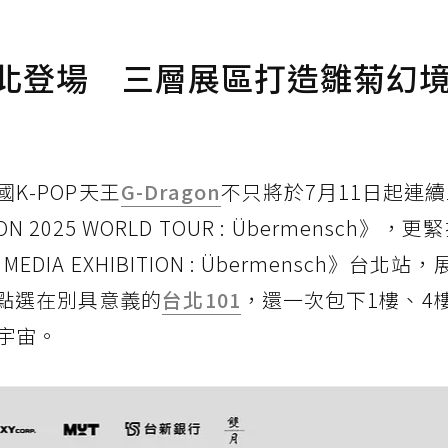
展台北登場 三層展區打造雛菊幻
K-POP天王
G-Dragon
不只將於7月11日起連
025 WORLD TOUR : Übermensch》，
DIA EXHIBITION : Übermensch》台北站
地點選在別具意義的
台北101
，還一次包下1樓、4
宇宙。