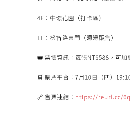
4F：中環花園（打卡區）
1F：松智路東門（週邊販售）
🎟️ 票價資訊：每張NT$588，可
🛒 購票平台：7月10日（四）19:10
🔗 售票連結：
https://reurl.cc/