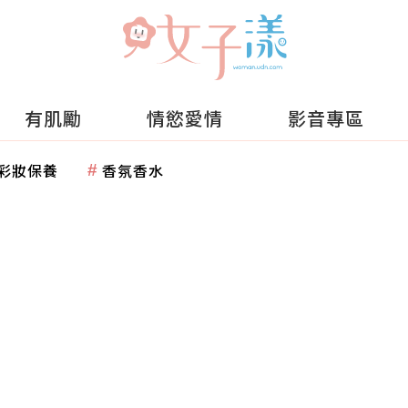
有肌勵
情慾愛情
影音專區
彩妝保養
香氛香水