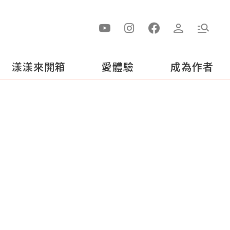
漾漾來開箱
愛體驗
成為作者