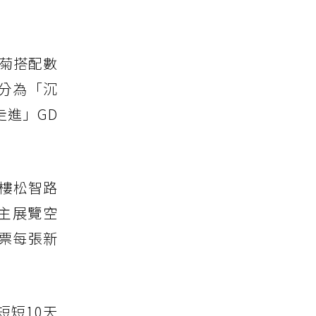
雛菊搭配數
分為「沉
進」GD
1樓松智路
為主展覽空
門票每張新
短短10天