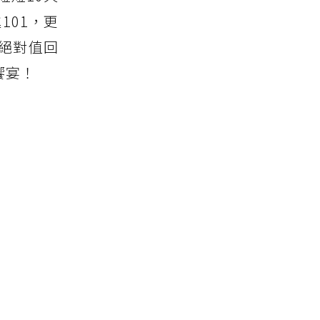
101，更
絕對值回
饗宴！