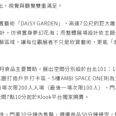
場演出，視覺與聽覺雙重滿足。
術「DAISY GARDEN」，高達7公尺的巨大
計，彷彿置身夢幻花海；而整體展場設計依主題
驗區域，讓每位觀展者不只是欣賞藝術，更能「走
月食品主要贊助，展出空間分別設於台北101：
打造戶外打卡區、5樓AMBI SPACE ONE則
每場次限200人入場（最後一場次限100人），
間7點10分起於Klook平台獨家開賣。
，門票20分鐘內售罄、週邊商品50分鐘掃空，