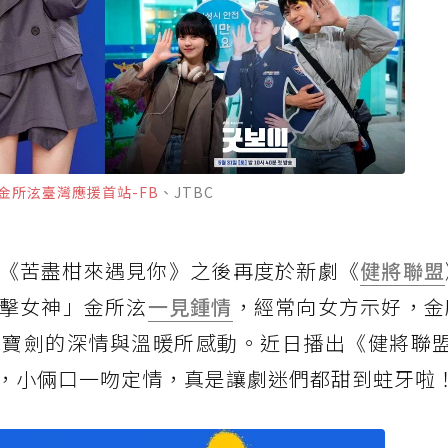
金所泫臺灣應援首站-FB
、JTBC
x夯劇《苦盡柑來遇見你》之後再度於新劇《
健將聯盟
擊女神」金所泫
一見鍾情
，經常向女方示好，金
寶劍的深情與溫暖所感動。近日播出《健將聯盟
，小倆口一吻定情，真是讓劇迷們都甜到蛀牙啦