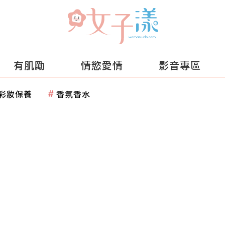
有肌勵
情慾愛情
影音專區
彩妝保養
香氛香水