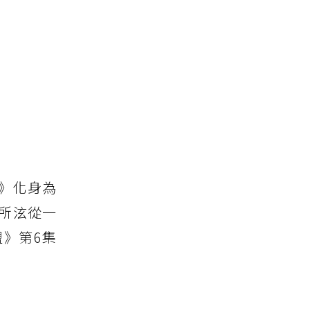
》化身為
所泫從一
》第6集
！