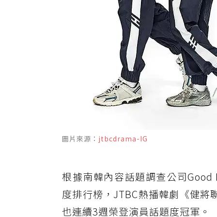
圖片來源：
jtbcdrama-IG
根據南韓內容話題調查公司Good Da
度排行榜，JTBC熱播韓劇《健
也連續3週榮登演員話題度冠軍。