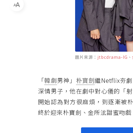
圖片來源：
jtbcdrama-IG
、
「
韓劇
男神」
朴寶劍
繼Netfli
深情男子，他在劇中對心儀的「射
開始認為對方很麻煩，到逐漸被朴
終於迎來朴寶劍、金所泫甜蜜吻戲