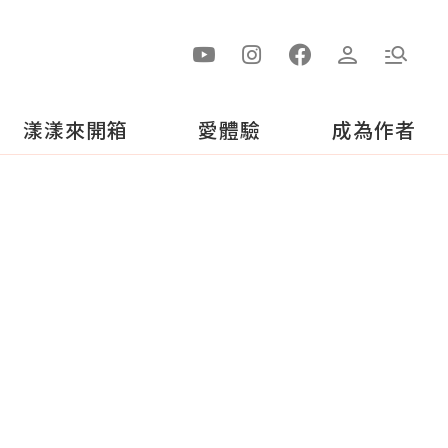
漾漾來開箱
愛體驗
成為作者