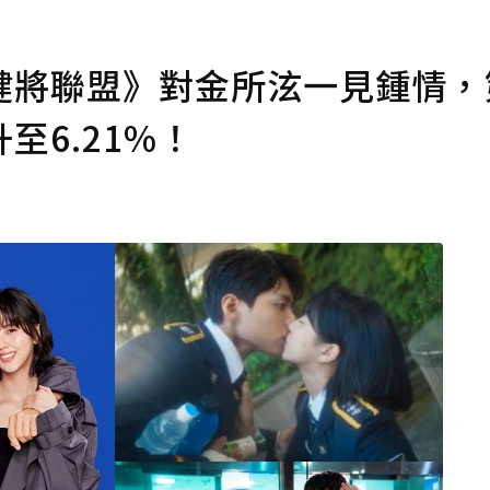
健將聯盟》對金所泫一見鍾情，
6.21%！