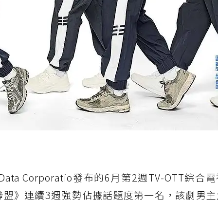
ta Corporatio發布的6月第2週TV-OTT綜
將聯盟》連續3週強勢佔據話題度第一名，該劇男