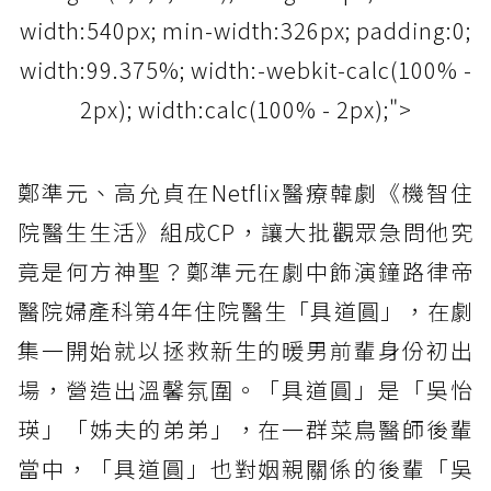
width:540px; min-width:326px; padding:0;
width:99.375%; width:-webkit-calc(100% -
2px); width:calc(100% - 2px);">
鄭準元、高允貞在Netflix醫療韓劇《機智住
院醫生生活》組成CP，讓大批觀眾急問他究
竟是何方神聖？鄭準元在劇中飾演鐘路律帝
醫院婦產科第4年住院醫生「具道圓」，在劇
集一開始就以拯救新生的暖男前輩身份初出
場，營造出溫馨氛圍。「具道圓」是「吳怡
瑛」「姊夫的弟弟」，在一群菜鳥醫師後輩
當中，「具道圓」也對姻親關係的後輩「吳