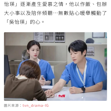
怡瑛」逐漸產生愛慕之情，他以作飯、包辦
大小事以及陪伴傾聽…無數貼心暖舉觸動了
「吳怡瑛」的心。
圖片來源：
tvn_drama-IG