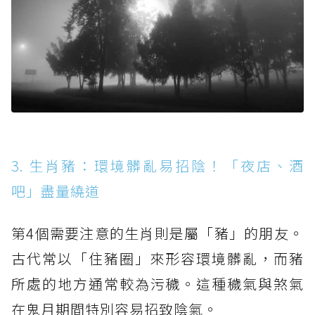
3. 生肖豬：環境髒亂易招陰！「夜店、酒
吧」盡量繞道
第4個需要注意的生肖則是屬「豬」的朋友。
古代常以「住豬圈」來形容環境髒亂，而豬
所處的地方通常較為污穢。這種穢氣與煞氣
在鬼月期間特別容易招致陰氣。