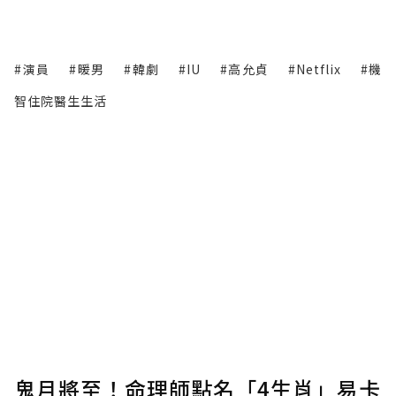
#演員
#暖男
#韓劇
#IU
#高允貞
#Netflix
#機
智住院醫生生活
鬼月將至！命理師點名「4生肖」易卡