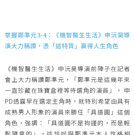
掌握鄭準元3-4：《機智醫生生活》申沅昊導
演大力稱讚，憑「這特質」贏得人生角色
《機智醫生生活》申沅昊導演前陣子在記者
會上大力稱讚鄭準元，「鄭準元是這幾年來
一直珍藏在珠寶盒裡等待選角的演員」， 申
PD透露早在選定主角時，就特別希望由具有
成熟男人形象的演員來勝任「具道圓」這個
角色，強調：「具道圓不是拘謹的，而是輕
鬆隨意的」，這恰好與鄭準元本人性格相