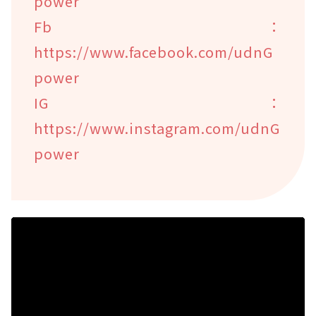
power
Fb：
https://www.facebook.com/udnG
power
IG：
https://www.instagram.com/udnG
power