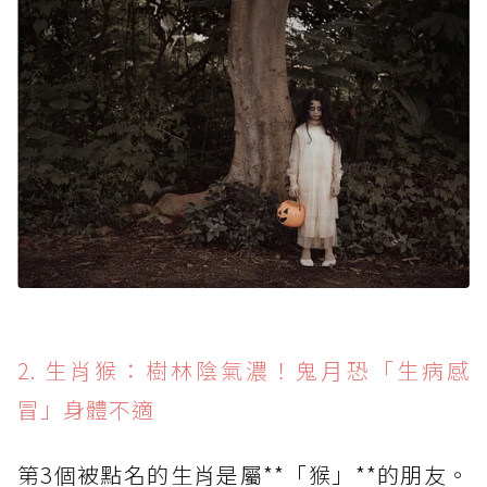
2. 生肖猴：樹林陰氣濃！鬼月恐「生病感
冒」身體不適
第3個被點名的生肖是屬**「猴」**的朋友。