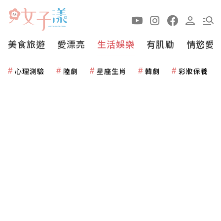
美食旅遊
愛漂亮
生活娛樂
有肌勵
情慾愛
心理測驗
陸劇
星座生肖
韓劇
彩妝保養