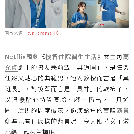
圖片來源：
tvn_drama-IG
Netflix
韓劇
《
機智住院醫生生活
》女主角
高
允貞
劇中的男友兼前輩「具道圓」，是任勞
任怨又貼心的典範男，他對教授而言是「具
班長」，對後輩而言是「具神」的軟柿子，
以溫暖貼心特質圈粉。戲一播出，「具道
圓」旋即詢問度破表，飾演該角的寶藏
演員
鄭準元有什麼樣的背景呢，今天跟著女子漾
小編一起來掌握吧！