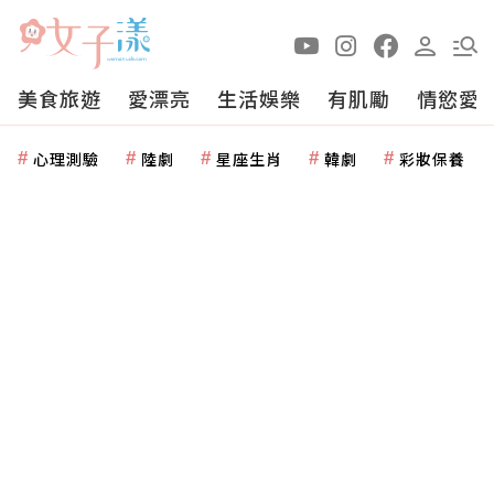
美食旅遊
愛漂亮
生活娛樂
有肌勵
情慾愛
心理測驗
陸劇
星座生肖
韓劇
彩妝保養