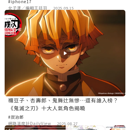
#iphone17
女子漾／編輯王廷羽
2025.09.15
禰豆子、杏壽郎、鬼舞辻無慘…還有誰入榜？
《鬼滅之刃》十大人氣角色揭曉
#炭治郎
網路溫度計DailyView
2025.08.27