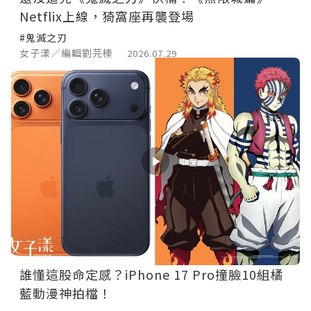
Netflix上線，猗窩座再襲登場
#鬼滅之刃
女子漾／編輯劉芫榛
2026.07.29
誰懂這股命定感？iPhone 17 Pro撞臉10組橘
藍動漫神拍檔！