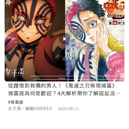
從蹭恨到救贖的男人！《鬼滅之刃無限城篇》
猗窩座為何受歡迎？4大解析帶你了解這反派角
色
#猗窩座
女子漾／編輯ANDREA
2025.08.12