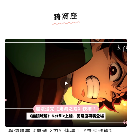
猗窩座
還沒追完《鬼滅之刃》快補！《無限城篇》