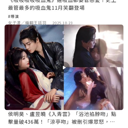
最管最多的吸血鬼11月笑翻登場
#導演
女子漾／編輯王廷羽
2025.10.23
侯明昊、盧昱曉《入青雲》「浴池掐脖吻」點
擊量破436萬！「涼亭吻」被刪引爆眾怒，激