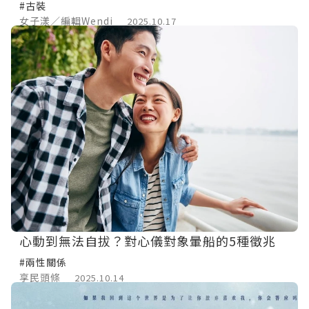
情滿溢勾起愛慾火花！
#古裝
女子漾／編輯Wendi
2025.10.17
心動到無法自拔？對心儀對象暈船的5種徵兆
#兩性關係
享民頭條
2025.10.14