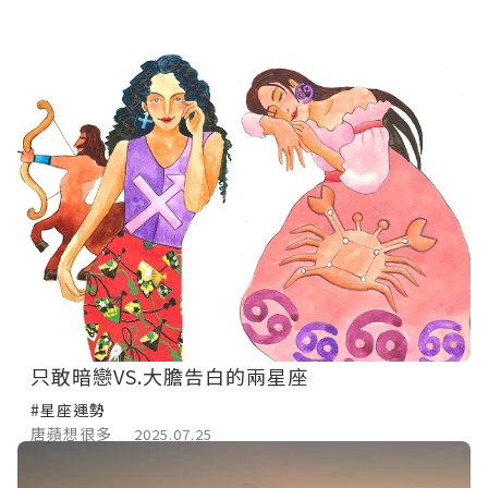
只敢暗戀VS.大膽告白的兩星座
#星座運勢
唐蘋想很多
2025.07.25