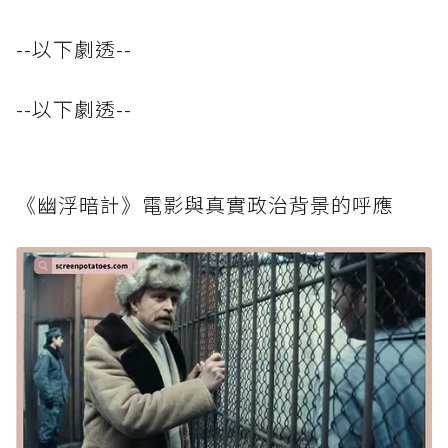
--以下劇透--
--以下劇透--
《幽浮暗計》電影與真實政治背景的呼應