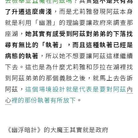
去檢舉並且犧牲阿茲嗎
？其實
這不是只有為
了升遷這麼膚淺
，而是尤莉雅發現阿茲本身
就是利用「幽潛」的理論要讓政府來調查那
座湖，
她其實有感受到阿茲對弟弟的下落找
尋有無比的「執著」，而且這種執著已經是
病態的執著
，所以她不想要讓阿茲這樣繼續
下去。這也是為什麼尤莉雅和莎拉在湖裡找
到阿茲弟弟的那個義肢之後，就馬上去告訴
阿茲，
這個場境設計就是代表是要對阿茲
內
心
裡的那份執著有所放下
。
《幽浮暗計》的大魔王其實就是政府