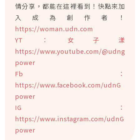
情分享，都能在這裡看到！快點來加
入成為創作者！
https://woman.udn.com
YT：女子漾
https://www.youtube.com/@udng
power
Fb：
https://www.facebook.com/udnG
power
IG：
https://www.instagram.com/udnG
power