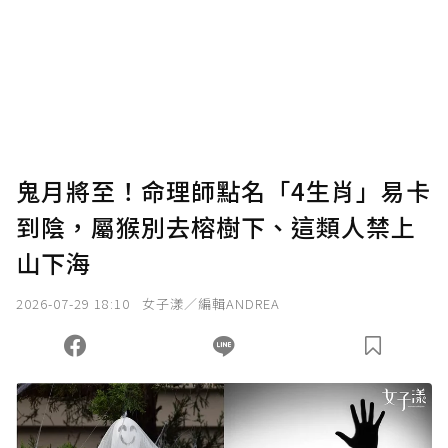
為了鼓勵作者持續創作更好的內容，會員可以
使用「贊助」功能實質回饋給喜愛的作者。可
將您認為適合的點數贈送給作者，一旦使用贊
助點數即不得撤銷，單筆贊助最低點數為30
點，最高點數沒有上限。
U 利點數 1 點 = NTD 1 元。
鬼月將至！命理師點名「4生肖」易卡
到陰，屬猴別去榕樹下、這類人禁上
確認送出
山下海
我已詳閱贊助說明，且同意站方的使用條款。
2026-07-29 18:10
女子漾／編輯ANDREA
您當前剩餘 U 利點數：
0
點；前往
購買點數