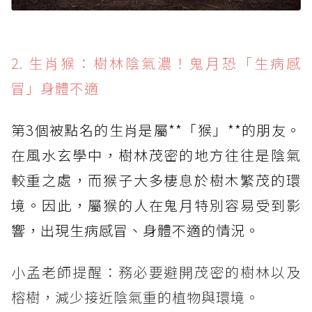
2. 生肖猴：樹林陰氣濃！鬼月恐「生病感
冒」身體不適
第3個被點名的生肖是屬**「猴」**的朋友。
在風水玄學中，樹林茂密的地方往往是陰氣
較重之處，而猴子大多棲息於樹木繁茂的環
境。因此，屬猴的人在鬼月特別容易受到影
響，出現生病感冒、身體不適的情況。
小孟老師提醒：務必要避開茂密的樹林以及
榕樹，減少接近陰氣重的植物與環境。