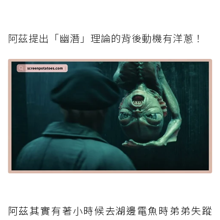
阿茲提出「幽潛」理論的背後動機有洋蔥！
阿茲其實有著小時候去湖邊電魚時弟弟失蹤