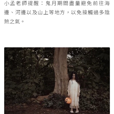
小孟老師提醒：鬼月期間盡量避免前往海
邊、河邊以及山上等地方，以免接觸過多陰
煞之氣。