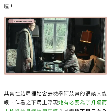
喔！
其實在結局裡她會去檢舉阿茲真的很讓人傻
眼，乍看之下馬上浮現
她有必要為了升遷而