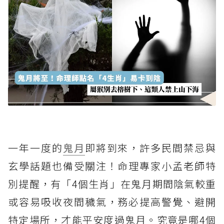
一年一度的
鬼月
即將到來，許多民間禁忌與
玄學話題也備受關注！命理專家小孟老師特
別提醒，有「4個生肖」在鬼月期間陰氣較重
或容易吸收夜間穢氣，務必提高警覺、避開
特定場所，才能平安度過鬼月。究竟是哪4個