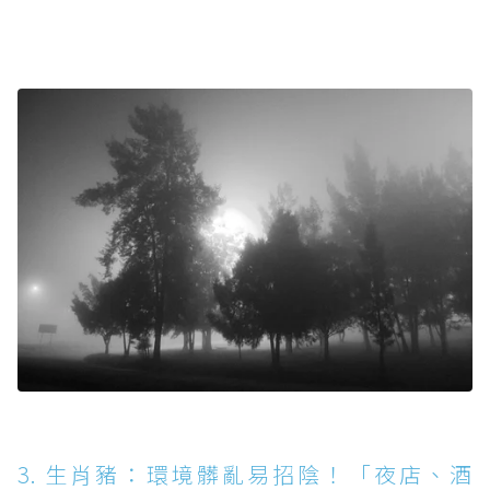
3. 生肖豬：環境髒亂易招陰！「夜店、酒