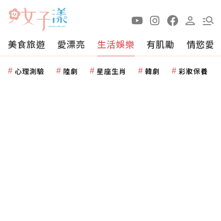
美食旅遊
愛漂亮
生活娛樂
有肌勵
情慾愛
心理測驗
陸劇
星座生肖
韓劇
彩妝保養