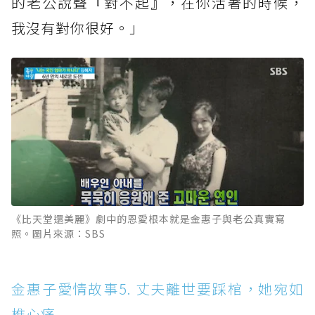
的老公說聲『對不起』，在你活著的時候，
我沒有對你很好。」
《比天堂還美麗》劇中的恩愛根本就是金惠子與老公真實寫
照。圖片來源：SBS
金惠子愛情故事5. 丈夫離世要踩棺，她宛如
椎心痛