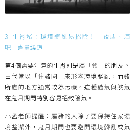
3. 生肖豬：環境髒亂易招陰！「夜店、酒
吧」盡量繞道
第4個需要注意的生肖則是屬「豬」的朋友。
古代常以「住豬圈」來形容環境髒亂，而豬
所處的地方通常較為污穢。這種穢氣與煞氣
在鬼月期間特別容易招致陰氣。
小孟老師提醒：屬豬的人除了要保持住家環
境整潔外，鬼月期間也要避開環境髒亂或氣