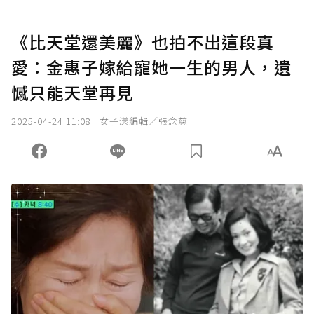
《比天堂還美麗》也拍不出這段真
愛：金惠子嫁給寵她一生的男人，遺
憾只能天堂再見
2025-04-24 11:08
女子漾編輯／張念慈