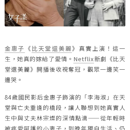
金惠子
《
比天堂還美麗
》真實上演！這一
生，她真的嫁給了愛情。
Netflix
新劇《比天
堂還美麗》開播後收視奪冠，觀眾一邊笑一
邊哭。
84歲國民影后金惠子飾演的「李海淑」在天
堂與亡夫重逢的橋段，讓人聯想到她真實人
生中與丈夫林宗燦的深情點滴——從年輕時
被疼愛呵護的小妻子，到晚年獨自生活、仍