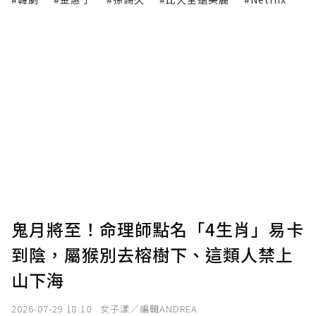
鬼月將至！命理師點名「4生肖」易卡
到陰，屬猴別去榕樹下、這類人禁上
山下海
2026-07-29 18:10
女子漾／編輯ANDREA