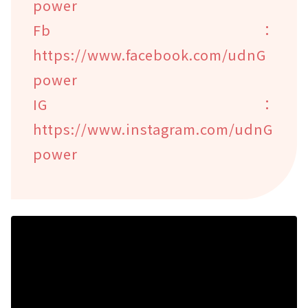
power
Fb：
https://www.facebook.com/udnG
power
IG：
https://www.instagram.com/udnG
power