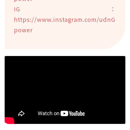
IG：
https://www.instagram.com/udnG
power