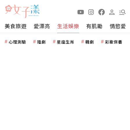
美食旅遊
愛漂亮
生活娛樂
有肌勵
情慾愛
心理測驗
陸劇
星座生肖
韓劇
彩妝保養