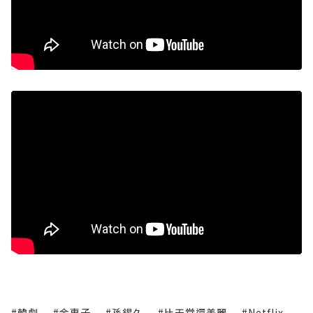
#韓劇
#金惠子
#孫錫久
#比天堂還美麗
#Netflix