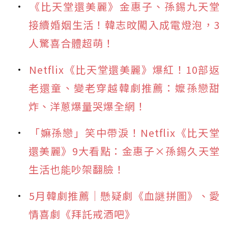
《比天堂還美麗》金惠子、孫錫九天堂
接續婚姻生活！韓志旼闖入成電燈泡，3
人驚喜合體超萌！
Netflix《比天堂還美麗》爆紅！10部返
老還童、變老穿越韓劇推薦：嬤孫戀甜
炸、洋蔥爆量哭爆全網！
「嫲孫戀」笑中帶淚！Netflix《比天堂
還美麗》9大看點：金惠子×孫錫久天堂
生活也能吵架翻臉！
5月韓劇推薦｜懸疑劇《血謎拼圖》、愛
情喜劇《拜託戒酒吧》