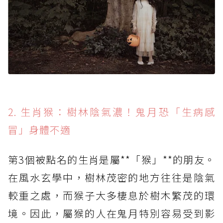
2. 生肖猴：樹林陰氣濃！鬼月恐「生病感
冒」身體不適
第3個被點名的生肖是屬**「猴」**的朋友。
在風水玄學中，樹林茂密的地方往往是陰氣
較重之處，而猴子大多棲息於樹木繁茂的環
境。因此，屬猴的人在鬼月特別容易受到影