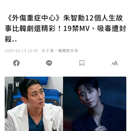
《外傷重症中心》朱智勳12個人生故
事比韓劇還精彩！19禁MV、吸毒遭封
殺..
2025-02-13 10:09
女子漾／編輯張念慈