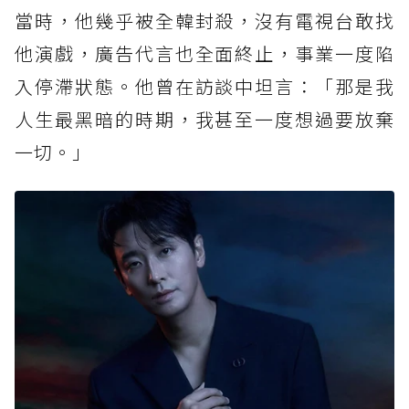
當時，他幾乎被全韓封殺，沒有電視台敢找
他演戲，廣告代言也全面終止，事業一度陷
入停滯狀態。他曾在訪談中坦言：「那是我
人生最黑暗的時期，我甚至一度想過要放棄
一切。」