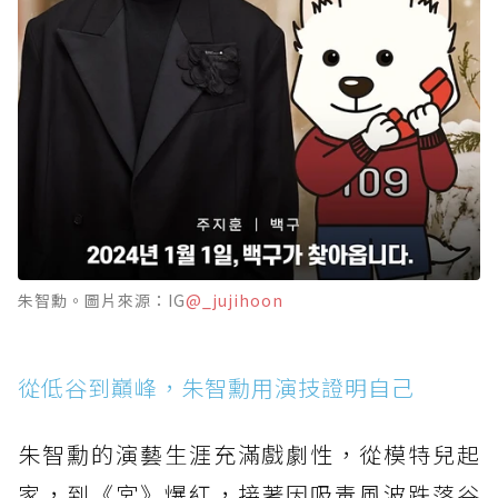
朱智勳。圖片來源：IG
@_jujihoon
從低谷到巔峰，朱智勳用演技證明自己
朱智勳的演藝生涯充滿戲劇性，從模特兒起
家，到《宮》爆紅，接著因吸毒風波跌落谷