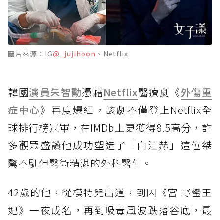
圖片來源：IG
@_jujihoon
、Netflix
韓國
演員
朱智勳
憑藉
Netflix
醫療劇《
外傷重
症中心
》再度爆紅，該劇不僅登上Netflix全
球排行榜冠軍，在IMDb上更獲得8.5高分，許
多觀眾盛讚他成功塑造了「白江赫」這位桀
驁不馴但醫術精湛的外科醫生。
42歲的他，從模特兒出道，到因《宮 野蠻王
妃》一夜成名，再到吸毒風波跌落谷底，最