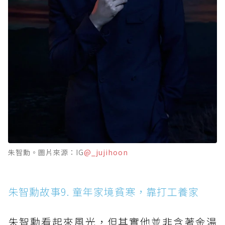
朱智勳。圖片來源：IG
@_jujihoon
朱智勳故事9. 童年家境貧寒，靠打工養家
朱智勳看起來風光，但其實他並非含著金湯