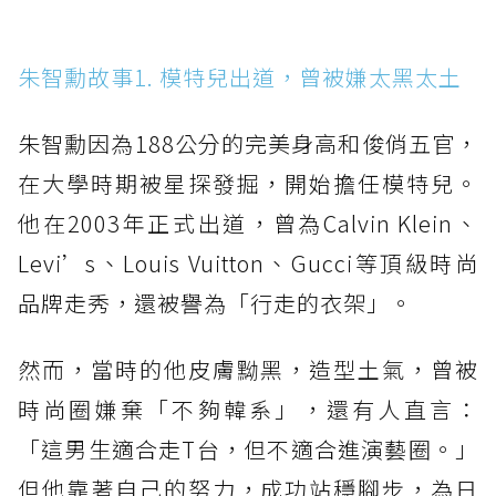
朱智勳故事1. 模特兒出道，曾被嫌太黑太土
朱智勳因為188公分的完美身高和俊俏五官，
在大學時期被星探發掘，開始擔任模特兒。
他在2003年正式出道，曾為Calvin Klein、
Levi’s、Louis Vuitton、Gucci等頂級時尚
品牌走秀，還被譽為「行走的衣架」。
然而，當時的他皮膚黝黑，造型土氣，曾被
時尚圈嫌棄「不夠韓系」，還有人直言：
「這男生適合走T台，但不適合進演藝圈。」
但他靠著自己的努力，成功站穩腳步，為日