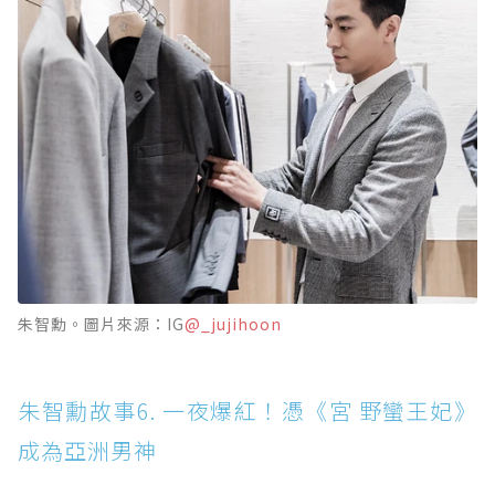
朱智勳。圖片來源：IG
@_jujihoon
朱智勳故事6. 一夜爆紅！憑《宮 野蠻王妃》
成為亞洲男神