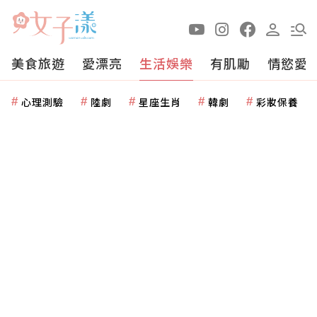
美食旅遊
愛漂亮
生活娛樂
有肌勵
情慾愛
心理測驗
陸劇
星座生肖
韓劇
彩妝保養