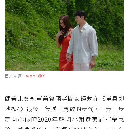
圖片來源：
won~@X
健美比賽冠軍兼餐廳老闆安鐘勳在《單身即
地獄4》最後一集邁出勇敢的步伐，一步一步
走向心儀的2020年韓國小姐選美冠軍金惠