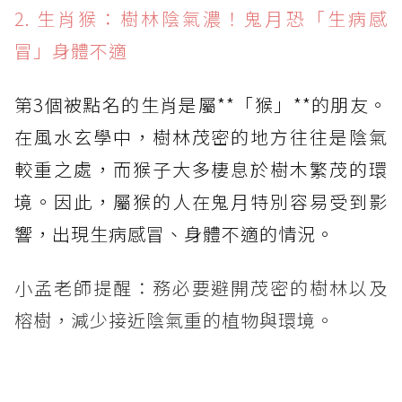
2. 生肖猴：樹林陰氣濃！鬼月恐「生病感
冒」身體不適
第3個被點名的生肖是屬**「猴」**的朋友。
在風水玄學中，樹林茂密的地方往往是陰氣
較重之處，而猴子大多棲息於樹木繁茂的環
境。因此，屬猴的人在鬼月特別容易受到影
響，出現生病感冒、身體不適的情況。
小孟老師提醒：務必要避開茂密的樹林以及
榕樹，減少接近陰氣重的植物與環境。