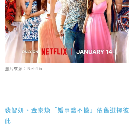
圖片來源：Netflix
裴智妍、金泰煥「婚事喬不攏」依舊選擇彼
此