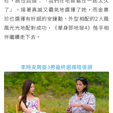
珍，感性說道：「我們在地獄島在一起太久
了」，接著真誠又霸氣地選擇了她，而金惠
珍也選擇有好感的安鐘勳，外型相配的2人風
風光光地配對成功，《單身即地獄4》偕手相
伴繼續走下去。
李時安周旋3男最終選擇陸俊諝