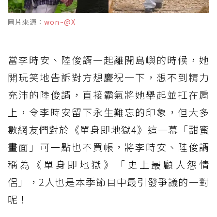
圖片來源：
won~@X
當李時安、陸俊諝一起離開島嶼的時候，她
開玩笑地告訴對方想慶祝一下，想不到精力
充沛的陸俊諝，直接霸氣將她舉起並扛在肩
上，令李時安留下永生難忘的印象，但大多
數網友們對於《單身即地獄4》這一幕「甜蜜
畫面」可一點也不買帳，將李時安、陸俊諝
稱為《單身即地獄》「史上最顧人怨情
侶」，2人也是本季節目中最引發爭議的一對
呢！