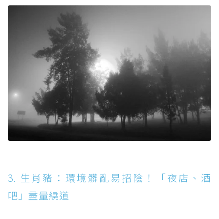
3. 生肖豬：環境髒亂易招陰！「夜店、酒
吧」盡量繞道