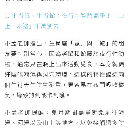
1. 生肖鼠、生肖蛇：夜行特質陰氣重！「山
上、水邊」千萬別去
小孟老師指出，生肖屬「鼠」與「蛇」的朋
友要特別當心。因為老鼠和蛇屬於夜行性動
物，通常只在晚上出來活動覓食，本身就偏
好陰暗潮濕與洞穴環境。這樣的特性讓這兩
個生肖天生陰氣稍重，更容易在夜間吸收穢
氣，導致煞到或卡到陰。
小孟老師提醒：鬼月期間盡量避免前往海
邊、河邊以及山上等地方，以免接觸過多陰