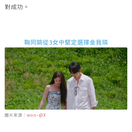
對成功。
鞠同鎬從3女中堅定選擇金我璘
圖片來源：
won~@X