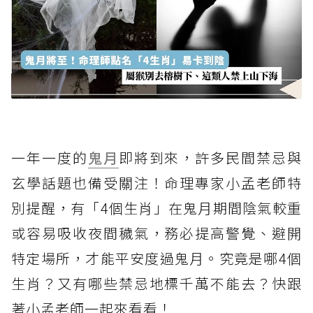
一年一度的
鬼月
即將到來，許多民間禁忌與
玄學話題也備受關注！命理專家小孟老師特
別提醒，有「4個生肖」在鬼月期間陰氣較重
或容易吸收夜間穢氣，務必提高警覺、避開
特定場所，才能平安度過鬼月。究竟是哪4個
生肖？又有哪些禁忌地標千萬不能去？快跟
著小孟老師一起來看看！