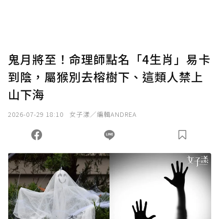
鬼月將至！命理師點名「4生肖」易卡
到陰，屬猴別去榕樹下、這類人禁上
山下海
2026-07-29 18:10
女子漾／編輯ANDREA