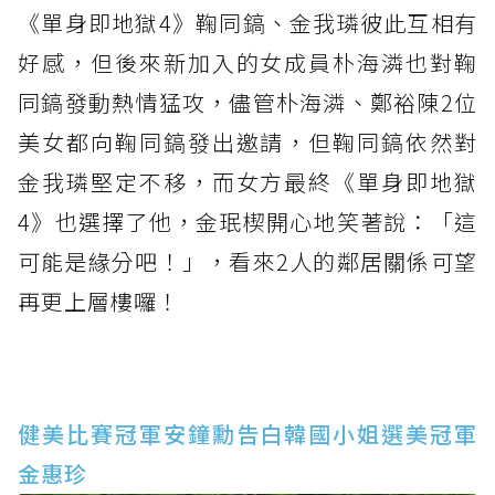
《單身即地獄4》鞠同鎬、金我璘彼此互相有
好感，但後來新加入的女成員朴海潾也對鞠
同鎬發動熱情猛攻，儘管朴海潾、鄭裕陳2位
美女都向鞠同鎬發出邀請，但鞠同鎬依然對
金我璘堅定不移，而女方最終《單身即地獄
4》也選擇了他，金珉楔開心地笑著說：「這
可能是緣分吧！」，看來2人的鄰居關係可望
再更上層樓囉！
健美比賽冠軍安鐘勳告白韓國小姐選美冠軍
金惠珍