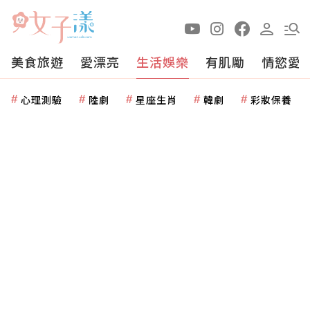
美食旅遊
愛漂亮
生活娛樂
有肌勵
情慾愛
心理測驗
陸劇
星座生肖
韓劇
彩妝保養