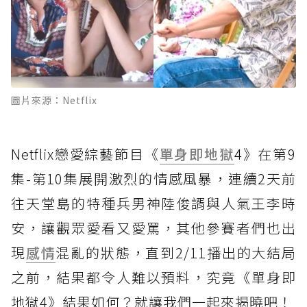
圖片來源：Netflix
Netflix戀愛綜藝節目《
單身即地獄
4》在第9
集-第10集展開激烈的情感風暴，連續2天前
往天堂島的特種兵男神陸俊諝與人氣王李時
安，讓觀眾愛看又愛罵，其他參賽者們也出
現
感情
混亂的狀態，直到2/11播出的大結局
之前，結果都令人難以預料，究竟《單身即
地獄4》結果如何？就讓我們一起來揭曉吧！