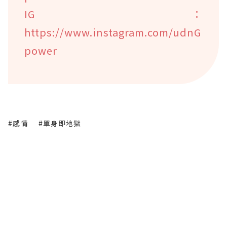
IG：
https://www.instagram.com/udnG
power
#感情
#單身即地獄