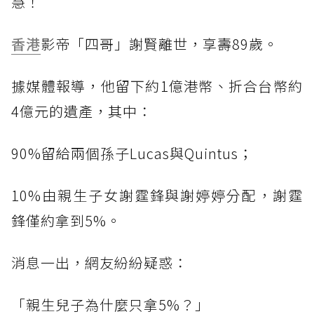
慧！
香港
影帝「四哥」謝賢離世，享壽89歲。
據媒體報導，他留下約1億港幣、折合台幣約
4億元的遺產，其中：
90%留給兩個孫子Lucas與Quintus；
10%由親生子女謝霆鋒與謝婷婷分配，謝霆
鋒僅約拿到5%。
消息一出，網友紛紛疑惑：
「親生兒子為什麼只拿5%？」