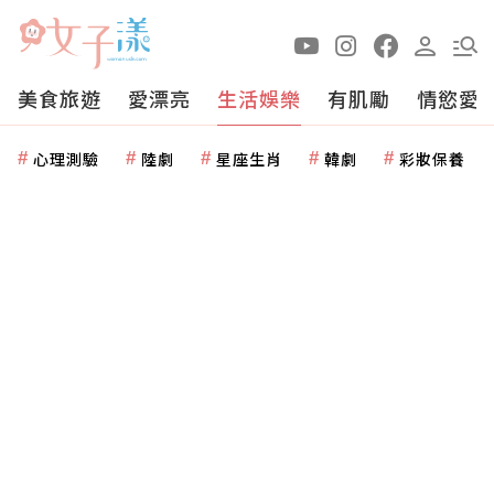
美食旅遊
愛漂亮
生活娛樂
有肌勵
情慾愛
心理測驗
陸劇
星座生肖
韓劇
彩妝保養