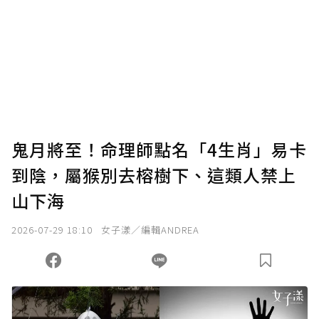
為了鼓勵作者持續創作更好的內容，會員可以
使用「贊助」功能實質回饋給喜愛的作者。可
將您認為適合的點數贈送給作者，一旦使用贊
助點數即不得撤銷，單筆贊助最低點數為30
點，最高點數沒有上限。
U 利點數 1 點 = NTD 1 元。
鬼月將至！命理師點名「4生肖」易卡
到陰，屬猴別去榕樹下、這類人禁上
確認送出
山下海
我已詳閱贊助說明，且同意站方的使用條款。
2026-07-29 18:10
女子漾／編輯ANDREA
您當前剩餘 U 利點數：
0
點；前往
購買點數