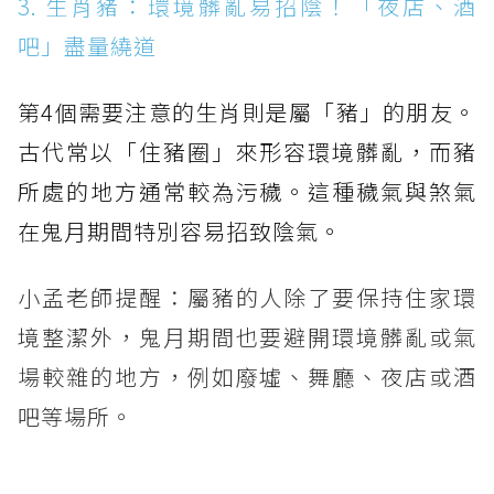
3. 生肖豬：環境髒亂易招陰！「夜店、酒
吧」盡量繞道
第4個需要注意的生肖則是屬「豬」的朋友。
古代常以「住豬圈」來形容環境髒亂，而豬
所處的地方通常較為污穢。這種穢氣與煞氣
在鬼月期間特別容易招致陰氣。
小孟老師提醒：屬豬的人除了要保持住家環
境整潔外，鬼月期間也要避開環境髒亂或氣
場較雜的地方，例如廢墟、舞廳、夜店或酒
吧等場所。