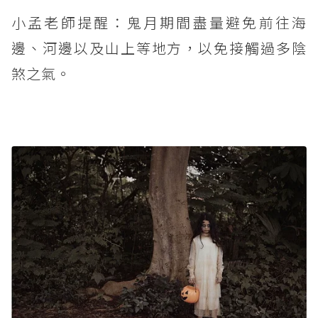
小孟老師提醒：鬼月期間盡量避免前往海
邊、河邊以及山上等地方，以免接觸過多陰
煞之氣。