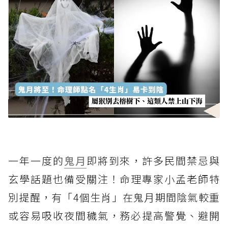
一年一度的
鬼月
即將到來，許多民間禁忌與
玄學話題也備受關注！命理專家小孟老師特
別提醒，有「4個生肖」在鬼月期間陰氣較重
或容易吸收夜間穢氣，務必提高警覺、避開