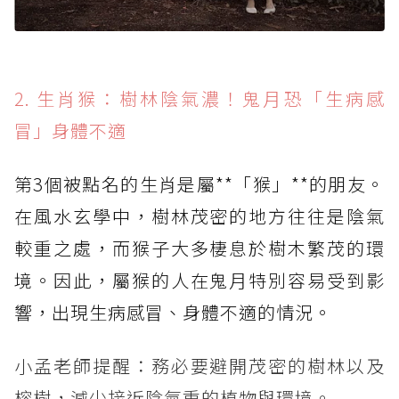
2. 生肖猴：樹林陰氣濃！鬼月恐「生病感
冒」身體不適
第3個被點名的生肖是屬**「猴」**的朋友。
在風水玄學中，樹林茂密的地方往往是陰氣
較重之處，而猴子大多棲息於樹木繁茂的環
境。因此，屬猴的人在鬼月特別容易受到影
響，出現生病感冒、身體不適的情況。
小孟老師提醒：務必要避開茂密的樹林以及
榕樹，減少接近陰氣重的植物與環境。