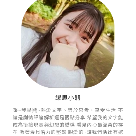
繆思小熊
嗨~我是熊~熱愛文字、樂於思考、享受生活 不
論是劇情評論解析還是觀點分享 希望我的文字能
成為銜接現實與幻想的橋樑 看見內心最溫柔的存
在 激發最具潛力的堅韌 親愛的~讓我們活出有選