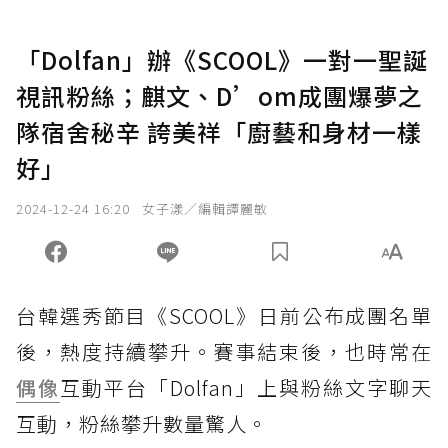
「Dolfan」辦《SCOOL》一對一聖誕
視訊粉絲；麒文、D’om成團爆夢之
隊宿舍秘辛 誇美祥「廚藝和身材一樣
好」
2024-12-24 16:20
女子漾／編輯譚麗敏
台韓選秀節目《SCOOL》日前公布成團名單
後，熱度持續攀升。賽事結束後，也時常在
偶像
互動平台「Dolfan」上與粉絲文字聊天
互動，粉絲攀升數量驚人。