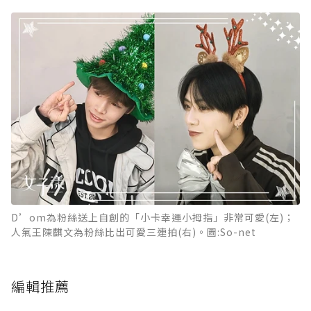
D’om為粉絲送上自創的「小卡幸運小拇指」非常可愛(左)；
人氣王陳麒文為粉絲比出可愛三連拍(右)。圖:So-net
編輯推薦