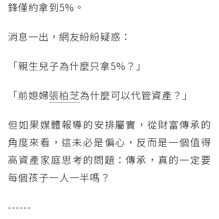
鋒僅約拿到5%。
消息一出，網友紛紛疑惑：
「親生兒子為什麼只拿5%？」
「前媳婦
張柏芝
為什麼可以代管資產？」
但如果媒體報導的安排屬實，從財富傳承的
角度來看，這未必是偏心，反而是一個值得
高資產家庭思考的問題：傳承，真的一定要
每個孩子一人一半嗎？
------