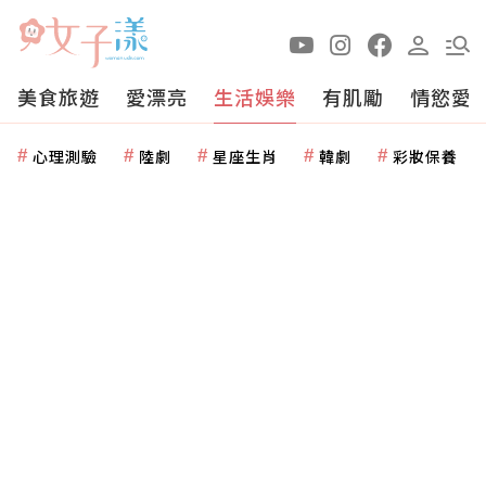
美食旅遊
愛漂亮
生活娛樂
有肌勵
情慾愛
心理測驗
陸劇
星座生肖
韓劇
彩妝保養