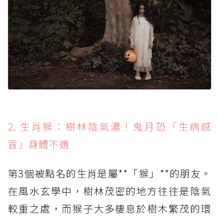
2. 生肖猴：樹林陰氣濃！鬼月恐「生病感
冒」身體不適
第3個被點名的生肖是屬**「猴」**的朋友。
在風水玄學中，樹林茂密的地方往往是陰氣
較重之處，而猴子大多棲息於樹木繁茂的環