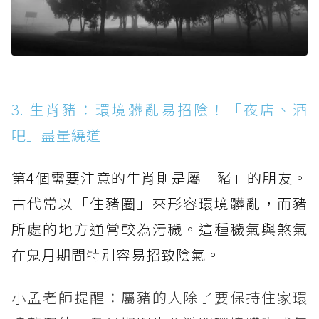
3. 生肖豬：環境髒亂易招陰！「夜店、酒
吧」盡量繞道
第4個需要注意的生肖則是屬「豬」的朋友。
古代常以「住豬圈」來形容環境髒亂，而豬
所處的地方通常較為污穢。這種穢氣與煞氣
在鬼月期間特別容易招致陰氣。
小孟老師提醒：屬豬的人除了要保持住家環