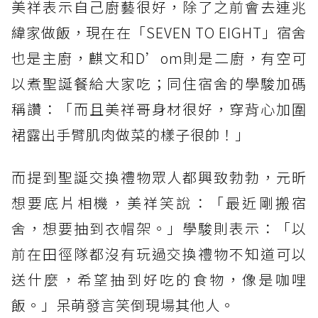
美祥表示自己廚藝很好，除了之前會去連兆
緯家做飯，現在在「SEVEN TO EIGHT」宿舍
也是主廚，麒文和D’om則是二廚，有空可
以煮聖誕餐給大家吃；同住宿舍的學駿加碼
稱讚：「而且美祥哥身材很好，穿背心加圍
裙露出手臂肌肉做菜的樣子很帥！」
而提到聖誕交換禮物眾人都興致勃勃，元昕
想要底片相機，美祥笑說：「最近剛搬宿
舍，想要抽到衣帽架。」學駿則表示：「以
前在田徑隊都沒有玩過交換禮物不知道可以
送什麼，希望抽到好吃的食物，像是咖哩
飯。」呆萌發言笑倒現場其他人。