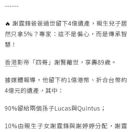
------
🔥 謝霆鋒爸爸過世留下4億遺產，親生兒子居
然只拿5%？專家：這不是偏心，而是傳承智
慧！
香港
影帝「四哥」謝賢離世，享壽89歲。
據媒體報導，他留下約1億港幣、折合台幣約
4億元的遺產，其中：
90%留給兩個孫子Lucas與Quintus；
10%由親生子女謝霆鋒與謝婷婷分配，謝霆