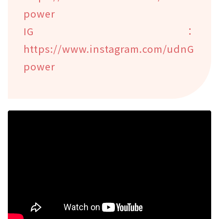
power
IG：
https://www.instagram.com/udnG
power