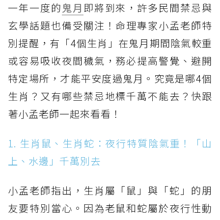
一年一度的
鬼月
即將到來，許多民間禁忌與
玄學話題也備受關注！命理專家小孟老師特
別提醒，有「4個生肖」在鬼月期間陰氣較重
或容易吸收夜間穢氣，務必提高警覺、避開
特定場所，才能平安度過鬼月。究竟是哪4個
生肖？又有哪些禁忌地標千萬不能去？快跟
著小孟老師一起來看看！
1. 生肖鼠、生肖蛇：夜行特質陰氣重！「山
上、水邊」千萬別去
小孟老師指出，生肖屬「鼠」與「蛇」的朋
友要特別當心。因為老鼠和蛇屬於夜行性動