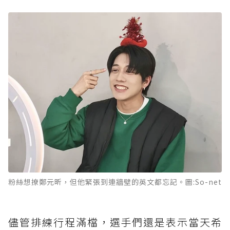
粉絲想撩鄭元昕，但他緊張到連牆壁的英文都忘記。圖:So-net
儘管排練行程滿檔，選手們還是表示當天希