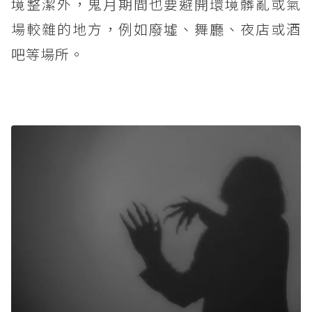
境整潔外，鬼月期間也要避開環境髒亂或氣
場較雜的地方，例如廢墟、舞廳、夜店或酒
吧等場所。