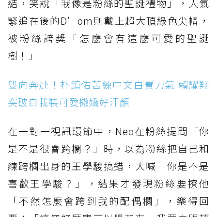
結，笑說「我像是粉絲的聖誕禮物」，人氣
緊追在後的D’om則戴上超大頂綠色尖帽，
被粉絲誇獎「怎麼會有這麼可愛的聖誕
樹！」
雙向奔赴！朴鎮佑苦練中文白費力氣 賴耀翔
突破自我裝可愛撒嬌好汗顏
在一對一視訊環節中，Neo在粉絲提問「你
是不是很會跨欄？」時，以為粉絲把自己和
練跨欄出身的王學駿搞錯，大喊「你是不是
喜歡王學駿？」，結果才發現粉絲要撩他
「不然怎麼會跨到我的配偶欄」，樂得回