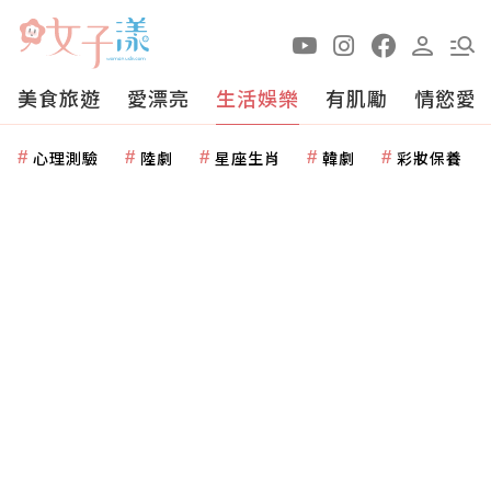
美食旅遊
愛漂亮
生活娛樂
有肌勵
情慾愛
心理測驗
陸劇
星座生肖
韓劇
彩妝保養