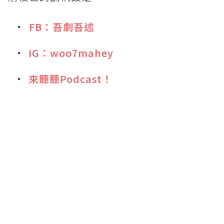
⁡
FB：吾劇吾述
IG：woo7mahey
來聽聽Podcast！