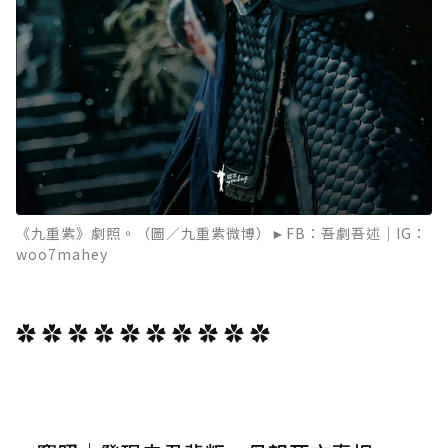
《九重紫》劇照。（圖／九重紫微博）►FB：吾劇吾述｜IG：
woo7mahey
✿ ✿ ✿ ✿ ✿ ✿ ✿ ✿ ✿ ✿
⁡