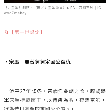
《九重紫》劇照。（圖／九重紫微博）►FB：吾劇吾述｜IG：
woo7mahey
🔖【第一世設定】
⁡
▪️宋墨｜要替舅舅定國公復仇
⁡
「澄平27年隆冬，帝病危罷朝之際，驃騎將
軍宋墨擁戴慶王，以侍疾為名，夜襲京師，
欲為昔日蒙冤的定國公昭雪。」