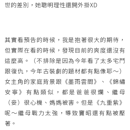
世的差別，她聰明理性還開外掛XD
⁡
其實看預告的時候，我是抱著很大的期待，
但實際在看的時候，發現目前的爽度還沒有
這麼高。（不排除是因為今年看了太多宅鬥
跟復仇，今年古裝劇的題材都有點像耶～）
女主角的家庭背景跟《墨雨雲間》、《錦繡
安寧》有點類似，都是爸爸很爛、繼母
（妾）很心機、媽媽被害。但是《九重紫》
呢～繼母戰力太強，導致竇昭還有點被壓
著。