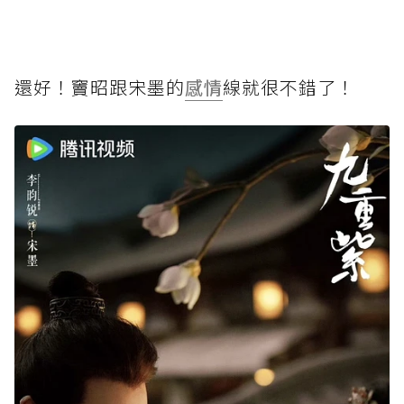
還好！竇昭跟宋墨的
感情
線就很不錯了！⁡