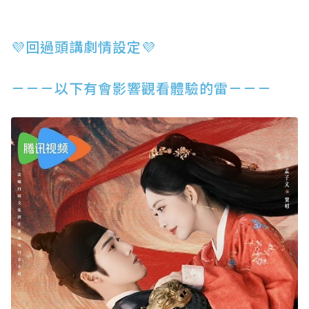
💜回過頭講劇情設定💜
－－－以下有會影響觀看體驗的雷－－－
⁡