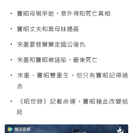
竇昭母親早逝，意外得知死亡真相
竇昭丈夫和異母妹通姦
宋墨要替舅舅定國公復仇
宋墨和竇昭被誣陷，最後死亡
宋墨、竇昭雙重生，但只有竇昭記得過
去
《昭世錄》記載命運，竇昭藉此改變結
局⁡