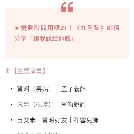
►通勤時間用聽的！《九重紫》劇情
分享「讓我說給你聽」
🔖【主要演員】
竇昭（壽姑）｜孟子義飾
宋墨（硯堂）｜李昀銳飾
苗安素｜竇昭好友｜孔雪兒飾