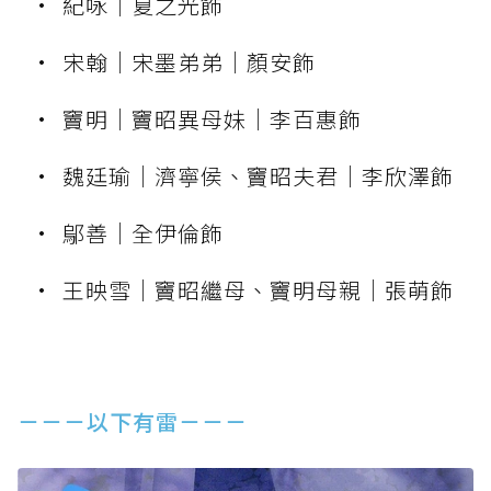
紀咏｜夏之光飾
宋翰｜宋墨弟弟｜顏安飾
竇明｜竇昭異母妹｜李百惠飾
魏廷瑜｜濟寧侯、竇昭夫君｜李欣澤飾
鄔善｜全伊倫飾
王映雪｜竇昭繼母、竇明母親｜張萌飾
⁡
－－－以下有雷－－－
⁡