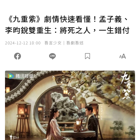
《九重紫》劇情快速看懂！孟子義、
李昀銳雙重生：將死之人，一生錯付
2024-12-12 18:00
吾言少女｜吾劇吾述