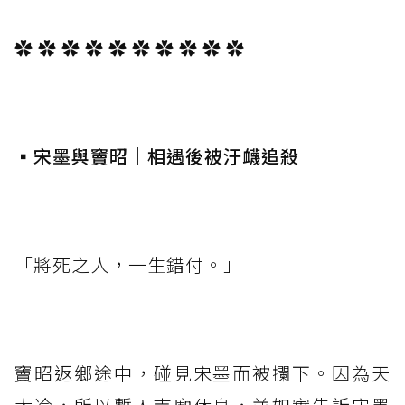
✿ ✿ ✿ ✿ ✿ ✿ ✿ ✿ ✿ ✿
⁡
▪️宋墨與竇昭｜相遇後被汙衊追殺
⁡
「將死之人，一生錯付。」
⁡
竇昭返鄉途中，碰見宋墨而被攔下。因為天