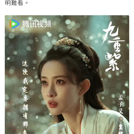
明難看。⁡