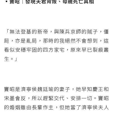
▪️竇昭｜發現夫君背叛、母親死亡真相
⁡
「無法登基的新帝，與陳兵京師的賊子，僵
局，亦是亂局，那時的我絕然不會想到，這
看似安穩牢固的四方家宅，原來早已裂痕叢
生。」
⁡
竇昭是濟寧侯魏廷瑜的妻子，她早知慶王和
宋墨會反，所以趕緊交代、安排一切。竇昭
的婚姻雖由長輩作主，但她當了濟寧侯夫人