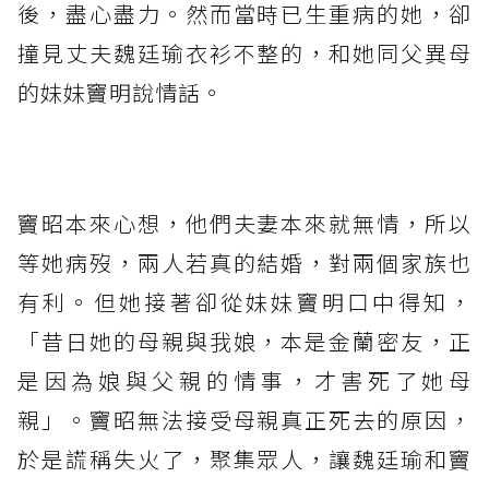
後，盡心盡力。然而當時已生重病的她，卻
撞見丈夫魏廷瑜衣衫不整的，和她同父異母
的妹妹竇明說情話。
⁡
竇昭本來心想，他們夫妻本來就無情，所以
等她病歿，兩人若真的結婚，對兩個家族也
有利。但她接著卻從妹妹竇明口中得知，
「昔日她的母親與我娘，本是金蘭密友，正
是因為娘與父親的情事，才害死了她母
親」。竇昭無法接受母親真正死去的原因，
於是謊稱失火了，聚集眾人，讓魏廷瑜和竇