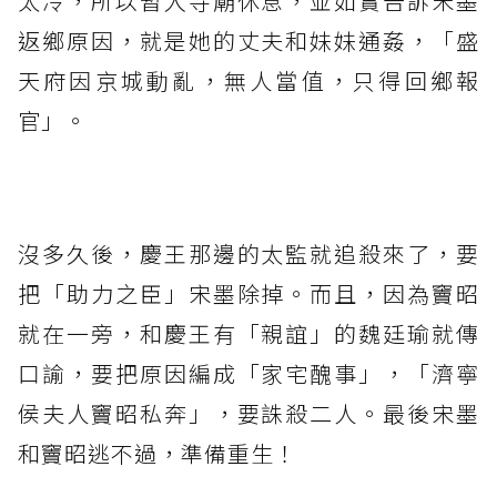
太冷，所以暫入寺廟休息，並如實告訴宋墨
返鄉原因，就是她的丈夫和妹妹通姦，「盛
天府因京城動亂，無人當值，只得回鄉報
官」。
⁡
沒多久後，慶王那邊的太監就追殺來了，要
把「助力之臣」宋墨除掉。而且，因為竇昭
就在一旁，和慶王有「親誼」的魏廷瑜就傳
口諭，要把原因編成「家宅醜事」，「濟寧
侯夫人竇昭私奔」，要誅殺二人。最後宋墨
和竇昭逃不過，準備重生！⁡