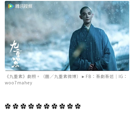
《九重紫》劇照。（圖／九重紫微博）►FB：吾劇吾述｜IG：
woo7mahey
✿ ✿ ✿ ✿ ✿ ✿ ✿ ✿ ✿ ✿
⁡