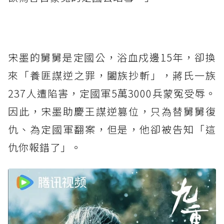
⁡
宋墨的舅舅是定國公，浴血戍邊15年，卻換
來「養匪謀逆之罪，闔族抄斬」，蔣氏一族
237人遭陷害，定國軍5萬3000兵蒙冤受辱。
因此，宋墨助慶王謀逆篡位，只為替舅舅復
仇、為定國軍翻案，但是，他卻被告知「這
仇你報錯了」。⁡