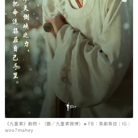
《九重紫》劇照。（圖／九重紫微博）►FB：吾劇吾述｜IG：
woo7mahey