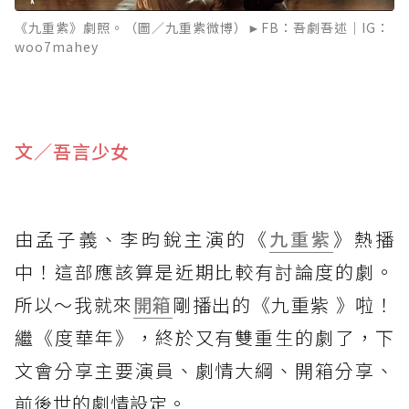
《九重紫》劇照。（圖／九重紫微博）►FB：吾劇吾述｜IG：
woo7mahey
文／吾言少女
由孟子義、李昀銳主演的《
九重紫
》熱播
中！這部應該算是近期比較有討論度的劇。
所以～我就來
開箱
剛播出的《九重紫 》啦！
繼《度華年》，終於又有雙重生的劇了，下
文會分享主要演員、劇情大綱、開箱分享、
前後世的劇情設定。