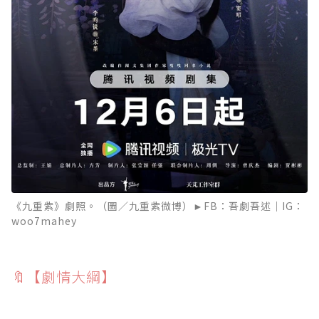
《九重紫》劇照。（圖／九重紫微博）►FB：吾劇吾述｜IG：
woo7mahey
🔖【劇情大綱】