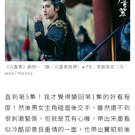
《九重紫》劇照。（圖／九重紫微博）►FB：吾劇吾述｜IG：
woo7mahey
直到第5集！我才覺得變回第1集的好看程
度！然後男女主角碰面後交手，雖然還不到
很刺激緊張，但就是互有心機，帶出宋墨看
似冷酷卻善良重情的一面，也帶出竇昭前後