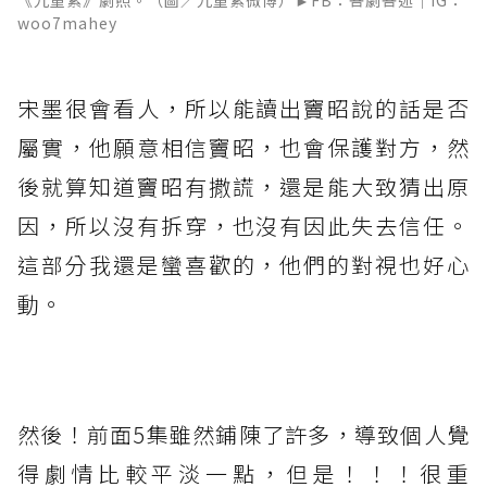
《九重紫》劇照。（圖／九重紫微博）►FB：吾劇吾述｜IG：
woo7mahey
宋墨很會看人，所以能讀出竇昭說的話是否
屬實，他願意相信竇昭，也會保護對方，然
後就算知道竇昭有撒謊，還是能大致猜出原
因，所以沒有拆穿，也沒有因此失去信任。
這部分我還是蠻喜歡的，他們的對視也好心
動。
然後！前面5集雖然鋪陳了許多，導致個人覺
得劇情比較平淡一點，但是！！！很重