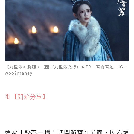
《九重紫》劇照。（圖／九重紫微博）►FB：吾劇吾述｜IG：
woo7mahey
🔖【開箱分享】
⁡
這次比較不一樣！把開箱寫在前面，因為這