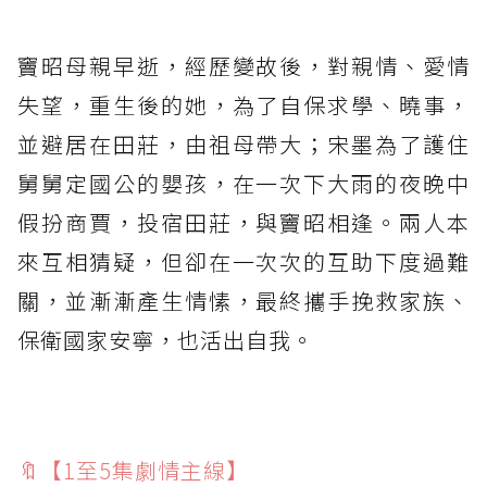
⁡
竇昭母親早逝，經歷變故後，對親情、愛情
失望，重生後的她，為了自保求學、曉事，
並避居在田莊，由祖母帶大；宋墨為了護住
舅舅定國公的嬰孩，在一次下大雨的夜晚中
假扮商賈，投宿田莊，與竇昭相逢。兩人本
來互相猜疑，但卻在一次次的互助下度過難
關，並漸漸產生情愫，最終攜手挽救家族、
保衛國家安寧，也活出自我。
⁡
🔖【1至5集劇情主線】