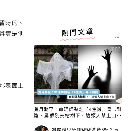
暫時的、
熱門文章
其實是他
那表面上
鬼月將至！命理師點名「4生肖」易卡到
陰，屬猴別去榕樹下、這類人禁上山下
海
謝霆鋒只分到爸爸遺產5%？真