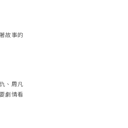
著故事的
仇、周凡
要劇情看