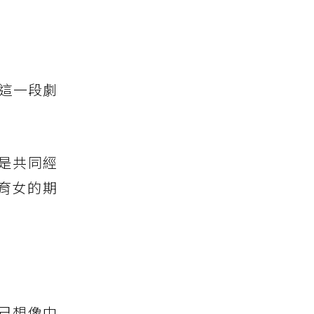
的這一段劇
是共同經
育女的期
己想像中