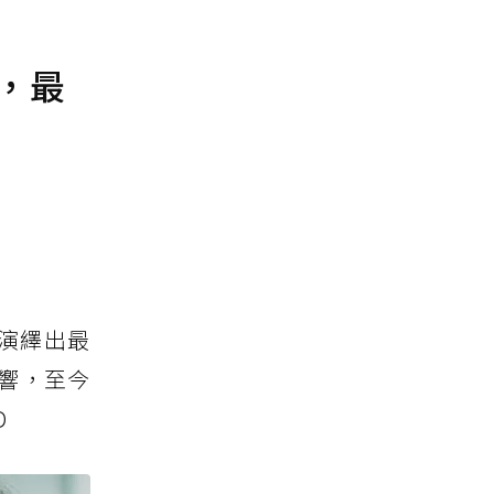
，最
演繹出最
回響，至今
D