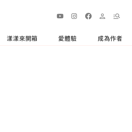
漾漾來開箱
愛體驗
成為作者