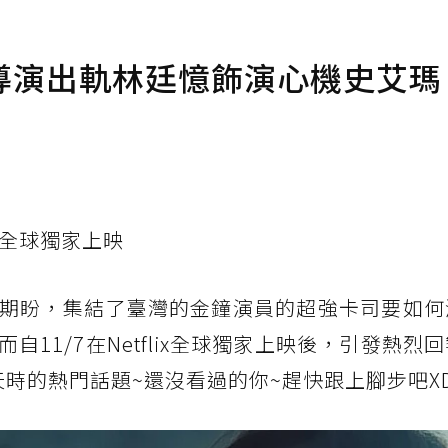
導演出軌林廷憶飾演心機史艾瑪
ix全球獨家上映
期盼，集結了臺灣的金鐘演員的超強卡司要如何
11/7在Netflix全球獨家上映後，引發熱烈
天時的熱門話題~還沒看過的你~趕快跟上腳步吧X