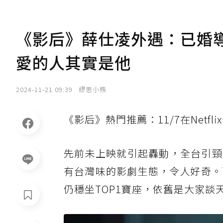
《影后》薛仕凌外遇：已婚
愛的人其實是他
2024-11-21 09:39
繆思小熊
《影后》熱門推薦：11/7在Netfl
先前未上映就引起轟動，全台引頸
有台灣味的影劇生態，令人好奇。而自
仍穩坐TOP1寶座，依舊是大家談