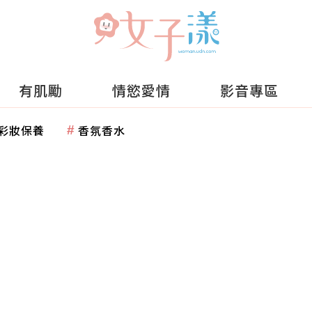
有肌勵
情慾愛情
影音專區
彩妝保養
香氛香水