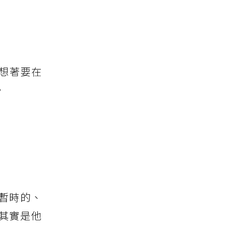
想著要在
。
暫時的、
其實是他