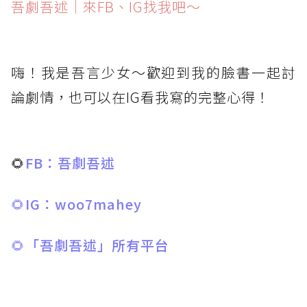
吾劇吾述｜來FB、IG找我吧～
嗨！我是吾言少女～歡迎到我的臉書一起討
論劇情，也可以在IG看我寫的完整心得！
🌻
FB：吾劇吾述
🌻
IG：woo7mahey
🌻
「吾劇吾述」所有平台