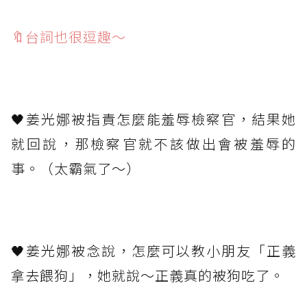
🔖台詞也很逗趣～
⁡
🖤姜光娜被指責怎麼能羞辱檢察官，結果她
就回說，那檢察官就不該做出會被羞辱的
事。（太霸氣了～）
⁡
🖤姜光娜被念說，怎麼可以教小朋友「正義
拿去餵狗」，她就說～正義真的被狗吃了。