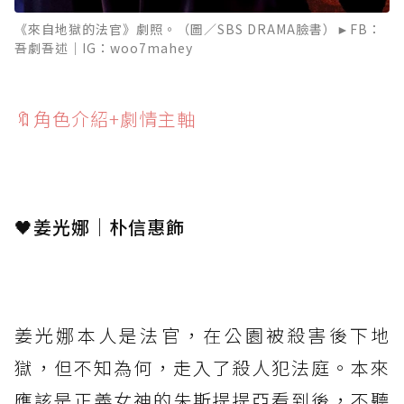
《來自地獄的法官》劇照。（圖／SBS DRAMA臉書）►FB：
吾劇吾述｜IG：woo7mahey
🔖角色介紹+劇情主軸
⁡
🖤姜光娜｜朴信惠飾
⁡
姜光娜本人是法官，在公園被殺害後下地
獄，但不知為何，走入了殺人犯法庭。本來
應該是正義女神的朱斯提提亞看到後，不聽