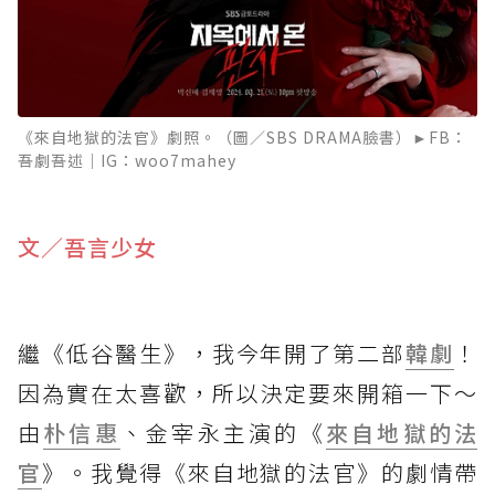
《來自地獄的法官》劇照。（圖／SBS DRAMA臉書）►FB：
吾劇吾述｜IG：woo7mahey
文／吾言少女
繼《低谷醫生》，我今年開了第二部
韓劇
！
因為實在太喜歡，所以決定要來開箱一下～
由
朴信惠
、金宰永主演的《
來自地獄的法
官
》。我覺得《來自地獄的法官》的劇情帶