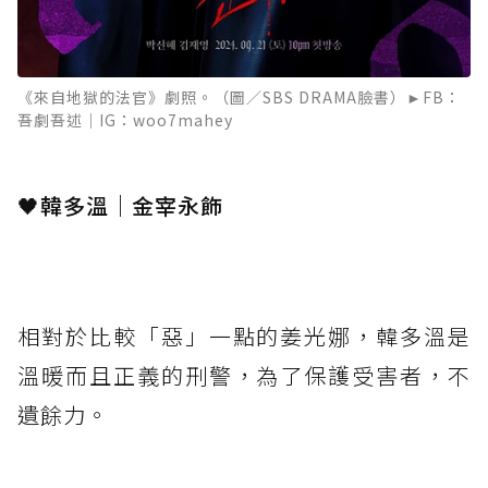
《來自地獄的法官》劇照。（圖／SBS DRAMA臉書）►FB：
吾劇吾述｜IG：woo7mahey
🖤韓多溫｜金宰永飾
⁡
相對於比較「惡」一點的姜光娜，韓多溫是
溫暖而且正義的刑警，為了保護受害者，不
遺餘力。
⁡