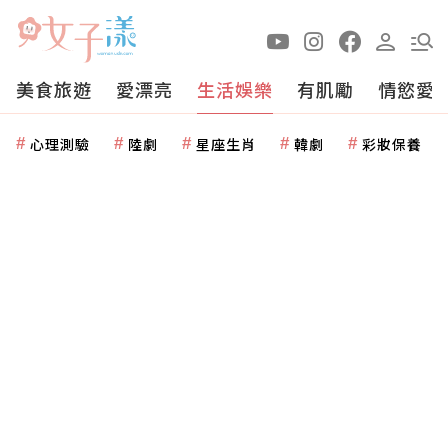
美食旅遊
愛漂亮
生活娛樂
有肌勵
情慾愛
心理測驗
陸劇
星座生肖
韓劇
彩妝保養