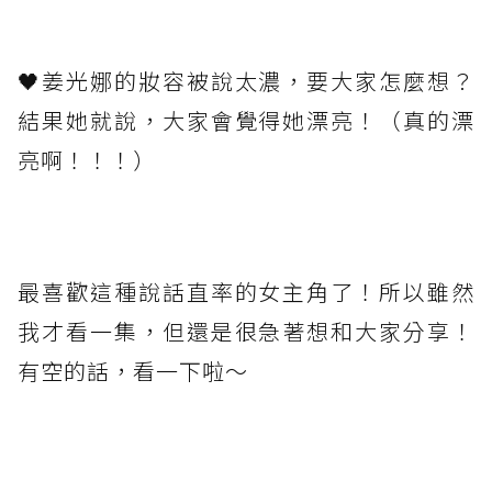
⁡
🖤姜光娜的妝容被說太濃，要大家怎麼想？
結果她就說，大家會覺得她漂亮！（真的漂
亮啊！！！）
⁡
最喜歡這種說話直率的女主角了！所以雖然
我才看一集，但還是很急著想和大家分享！
有空的話，看一下啦～