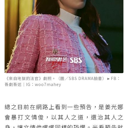
《來自地獄的法官》劇照。（圖／SBS DRAMA臉書）►FB：
吾劇吾述｜IG：woo7mahey
總之目前在網路上看到一些預告，是姜光娜
會暴打文情俊，以其人之道，還治其人之
身，讓文情俊嚐嚐同樣的恐懼。光看預告就