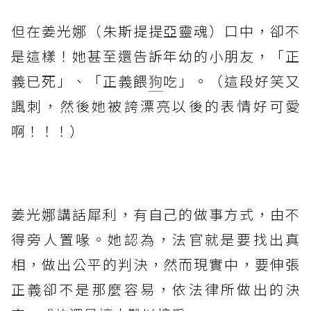
但在姜光娜（朱斯提提亞靈魂）口中，卻不
是這樣！她甚至還告訴年幼的小朋友，「正
義已死」、「正義餵
狗
吃」。（這段好笑又
諷刺，然後她被誇漂亮以後的表情好可愛
啊！！！）
⁡
姜光娜講話犀利，有自己的做事方式，由不
得旁人置喙。她認為，法官就是要找出真
相，做出公平的判決，然而現實中，要伸張
正義卻不是那麼容易，依法律所做出的決