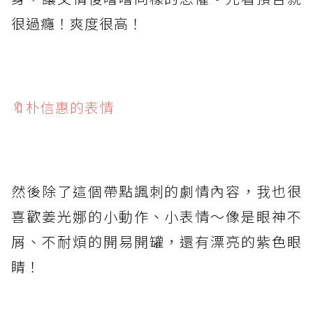
很過癮！爽度很高！
⁡
🔖朴信惠的表情
⁡
然後除了這個帶點諷刺的劇情內容，我也很
喜歡姜光娜的小動作、小表情～像是眼神不
屑、不耐煩的開易開罐，還有漂亮的紫色眼
睛！
⁡