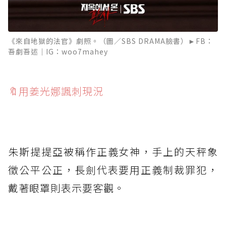
《來自地獄的法官》劇照。（圖／SBS DRAMA臉書）►FB：
吾劇吾述｜IG：woo7mahey
🔖用姜光娜諷刺現況
⁡
朱斯提提亞被稱作正義女神，手上的天秤象
徵公平公正，長劍代表要用正義制裁罪犯，
戴著眼罩則表示要客觀。
⁡