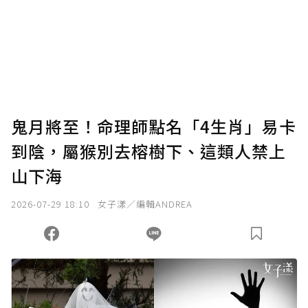
為了鼓勵作者持續創作更好的內容，會員可以
使用「贊助」功能實質回饋給喜愛的作者。可
將您認為適合的點數贈送給作者，一旦使用贊
助點數即不得撤銷，單筆贊助最低點數為30
點，最高點數沒有上限。
U 利點數 1 點 = NTD 1 元。
鬼月將至！命理師點名「4生肖」易卡
到陰，屬猴別去榕樹下、這類人禁上
確認送出
山下海
我已詳閱贊助說明，且同意站方的使用條款。
2026-07-29 18:10
女子漾／編輯ANDREA
您當前剩餘 U 利點數：
0
點；前往
購買點數