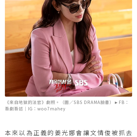
《來自地獄的法官》劇照。（圖／SBS DRAMA臉書）►FB：
吾劇吾述｜IG：woo7mahey
本來以為正義的姜光娜會讓文情俊被抓去