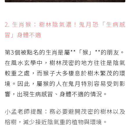
2. 生肖猴：樹林陰氣濃！鬼月恐「生病感
冒」身體不適
第3個被點名的生肖是屬**「猴」**的朋友。
在風水玄學中，樹林茂密的地方往往是陰氣
較重之處，而猴子大多棲息於樹木繁茂的環
境。因此，屬猴的人在鬼月特別容易受到影
響，出現生病感冒、身體不適的情況。
小孟老師提醒：務必要避開茂密的樹林以及
榕樹，減少接近陰氣重的植物與環境。