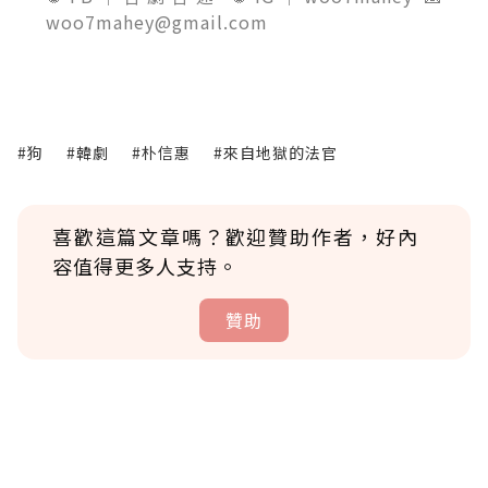
woo7mahey@gmail.com
#狗
#韓劇
#朴信惠
#來自地獄的法官
喜歡這篇文章嗎？歡迎贊助作者，好內
容值得更多人支持。
贊助
贊助說明