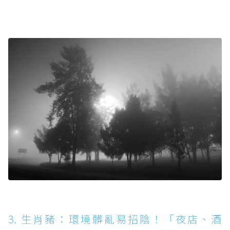
3. 生肖豬：環境髒亂易招陰！「夜店、酒