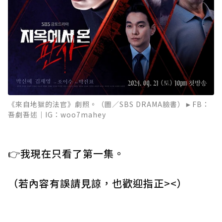
《來自地獄的法官》劇照。（圖／SBS DRAMA臉書）►FB：
吾劇吾述｜IG：woo7mahey
👉我現在只看了第一集。
（若內容有誤請見諒，也歡迎指正><）
⁡