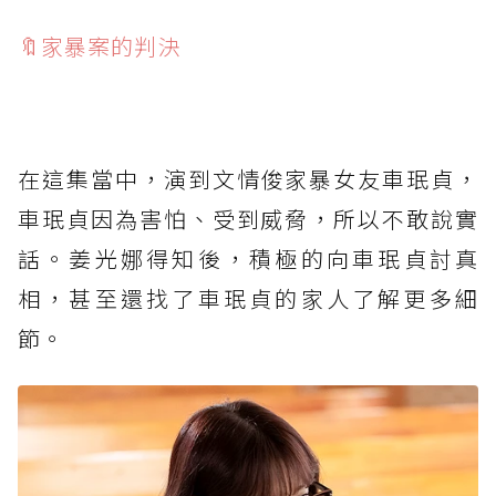
🔖家暴案的判決
⁡
在這集當中，演到文情俊家暴女友車珉貞，
車珉貞因為害怕、受到威脅，所以不敢說實
話。姜光娜得知後，積極的向車珉貞討真
相，甚至還找了車珉貞的家人了解更多細
節。