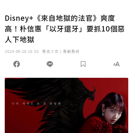
Disney+《來自地獄的法官》爽度
高！朴信惠「以牙還牙」要抓10個惡
人下地獄
2024-09-28 18:30
吾言少女｜吾劇吾述