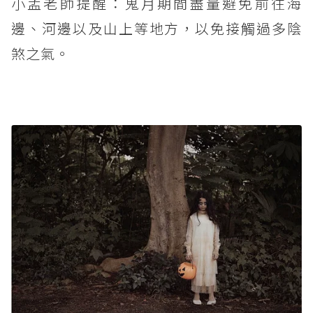
小孟老師提醒：鬼月期間盡量避免前往海
邊、河邊以及山上等地方，以免接觸過多陰
煞之氣。