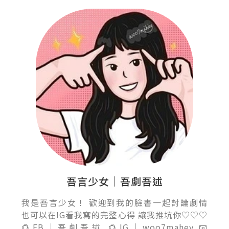
吾言少女｜吾劇吾述
我是吾言少女！ 歡迎到我的臉書一起討論劇情
也可以在IG看我寫的完整心得 讓我推坑你♡♡♡
🌻FB｜吾劇吾述 🌻IG｜woo7mahey 📧