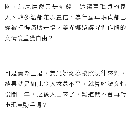
關，結果居然只是罰錢。這讓車珉貞的家
人、韓多溫都難以置信，為什麼車珉貞都已
經被打得滿臉是傷，姜光娜還讓惺惺作態的
文情俊重獲自由？
⁡
可是實際上是，姜光娜認為按照法律來判，
結果就是如此令人忿忿不平，就算她讓文情
俊關一年，之後人出來了，難道就不會再對
車珉貞動手嗎？
⁡