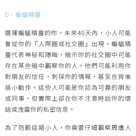
D、蝙蝠精靈
選擇蝙蝠精靈的你，未來40天內，小人可能
會從你的『人際圈或社交圈』出現。蝙蝠精
靈代表神秘和隱晦，暗示你的社交圈中可能
存在某些暗中觀察你的人。他們可能利用你
對朋友的信任，刺探你的情報，甚至在背後
搞小動作。這些人可能是你認為可靠的朋友
或同事，但實際上卻在你不注意時說你的壞
話或洩露你的私密信息。
為了防範這類小人，你需要仔細觀察周遭人