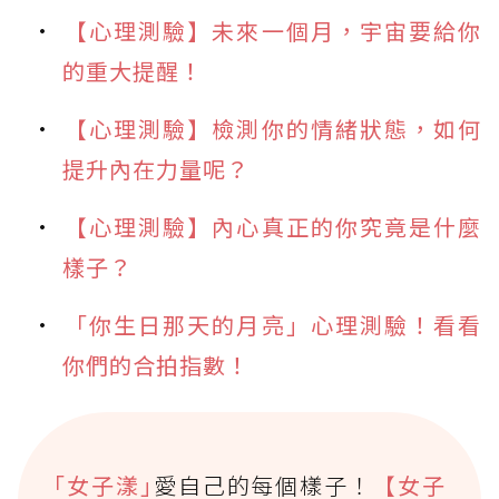
【心理測驗】未來一個月，宇宙要給你
的重大提醒！
【心理測驗】檢測你的情緒狀態，如何
提升內在力量呢？
【心理測驗】內心真正的你究竟是什麼
樣子？
「你生日那天的月亮」心理測驗！看看
你們的合拍指數！
｢女子漾｣
愛自己的每個樣子！
【女子