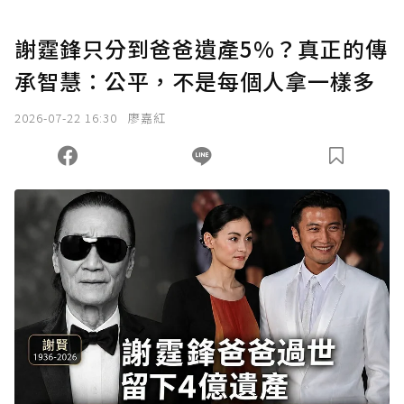
謝霆鋒只分到爸爸遺產5%？真正的傳
承智慧：公平，不是每個人拿一樣多
2026-07-22 16:30
廖嘉紅