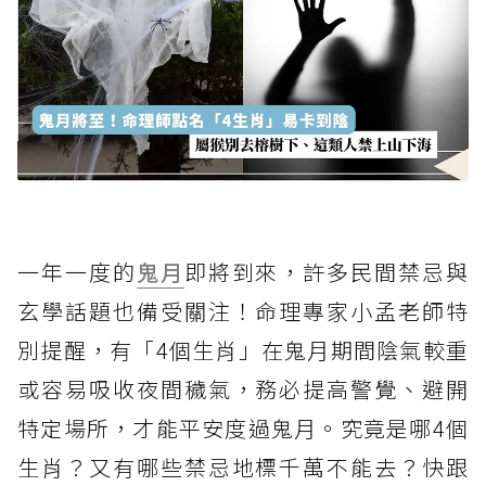
一年一度的
鬼月
即將到來，許多民間禁忌與
玄學話題也備受關注！命理專家小孟老師特
別提醒，有「4個生肖」在鬼月期間陰氣較重
或容易吸收夜間穢氣，務必提高警覺、避開
特定場所，才能平安度過鬼月。究竟是哪4個
生肖？又有哪些禁忌地標千萬不能去？快跟