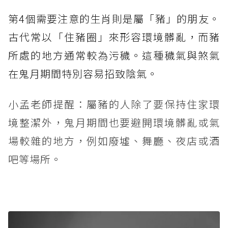
第4個需要注意的生肖則是屬「豬」的朋友。
古代常以「住豬圈」來形容環境髒亂，而豬
所處的地方通常較為污穢。這種穢氣與煞氣
在鬼月期間特別容易招致陰氣。
小孟老師提醒：屬豬的人除了要保持住家環
境整潔外，鬼月期間也要避開環境髒亂或氣
場較雜的地方，例如廢墟、舞廳、夜店或酒
吧等場所。