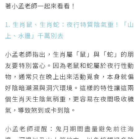
著小孟老師一起來看看！
1. 生肖鼠、生肖蛇：夜行特質陰氣重！「山
上、水邊」千萬別去
小孟老師指出，生肖屬「鼠」與「蛇」的朋
友要特別當心。因為老鼠和蛇屬於夜行性動
物，通常只在晚上出來活動覓食，本身就偏
好陰暗潮濕與洞穴環境。這樣的特性讓這兩
個生肖天生陰氣稍重，更容易在夜間吸收穢
氣，導致煞到或卡到陰。
小孟老師提醒：鬼月期間盡量避免前往海