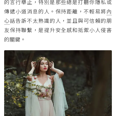
的言行舉止，特別是那些總是打聽你隱私或
傳遞小道消息的人。保持距離，不輕易將
內
心
話告訴不太熟識的人，並且與可信賴的朋
友保持聯繫，是提升安全感和抵禦小人侵害
的關鍵。