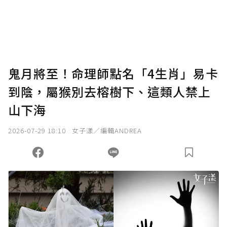
鬼月將至！命理師點名「4生肖」易卡
到陰，屬猴別去榕樹下、這類人禁上
山下海
2026-07-29 18:10
女子漾／編輯ANDREA