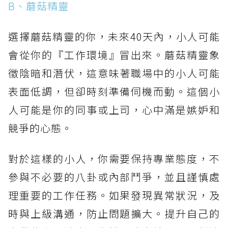
B、蘑菇精靈
選擇蘑菇精靈的你，未來40天內，小人可能
會從你的『工作環境』冒出來。蘑菇精靈象
徵陰暗和潛伏，這意味著職場中的小人可能
表面低調，但卻時刻準備伺機而動。這個小
人可能是你的同事或上司，心中滿是嫉妒和
競爭的心態。
對於這樣的小人，你需要保持專業態度，不
參與不必要的八卦或內部鬥爭，並且謹慎處
理重要的工作任務。如果發現異常狀況，及
時與上級溝通，防止問題擴大。提升自己的