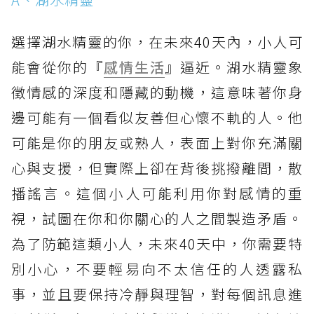
選擇湖水精靈的你，在未來40天內，小人可
能會從你的『
感情
生活
』逼近。湖水精靈象
徵情感的深度和隱藏的動機，這意味著你身
邊可能有一個看似友善但心懷不軌的人。他
可能是你的朋友或熟人，表面上對你充滿關
心與支援，但實際上卻在背後挑撥離間，散
播謠言。這個小人可能利用你對感情的重
視，試圖在你和你關心的人之間製造矛盾。
為了防範這類小人，未來40天中，你需要特
別小心，不要輕易向不太信任的人透露私
事，並且要保持冷靜與理智，對每個訊息進