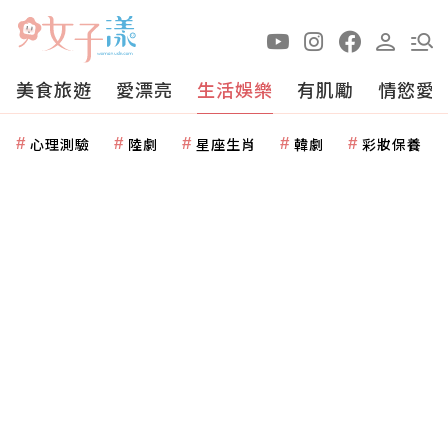
美食旅遊
愛漂亮
生活娛樂
有肌勵
情慾愛
心理測驗
陸劇
星座生肖
韓劇
彩妝保養