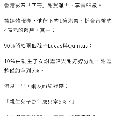
香港
影帝「四哥」謝賢離世，享壽89歲。
據媒體報導，他留下約1億港幣、折合台幣約
4億元的遺產，其中：
90%留給兩個孫子Lucas與Quintus；
10%由親生子女謝霆鋒與謝婷婷分配，謝霆
鋒僅約拿到5%。
消息一出，網友紛紛疑惑：
「親生兒子為什麼只拿5%？」