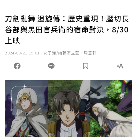
刀劍亂舞 迴旋傳：歷史重現！壓切長
谷部與黑田官兵衛的宿命對決，8/30
上映
2024-08-21 15:01
女子漾/編輯廖立萱、周意軒