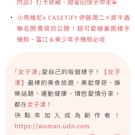
閃店》打卡收藏、甜蜜回憶全帶走💫
小熊維尼x CASETiFY 伊藤潤二×犀牛盾
聯名開賣資訊公開！超可愛蜂巢圖樣手
機殼、富江＆美少年手機殼必收
｢女子漾｣
愛自己的每個樣子！
【女子
漾】
最棒的美食旅遊、美妝穿搭、娛
樂話題、運動健康、情慾愛情分享，
都在
女子漾
！
快點來加入成為創作者！
https://woman.udn.com