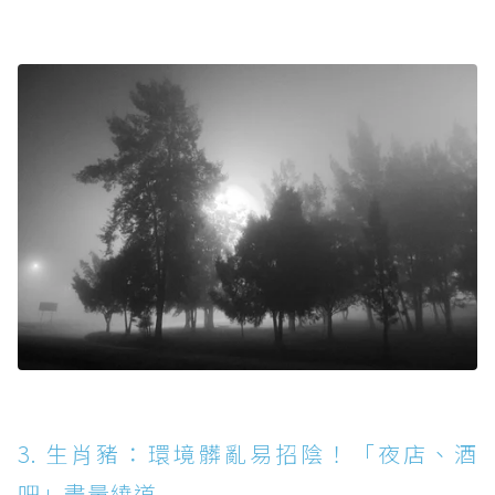
3. 生肖豬：環境髒亂易招陰！「夜店、酒
吧」盡量繞道