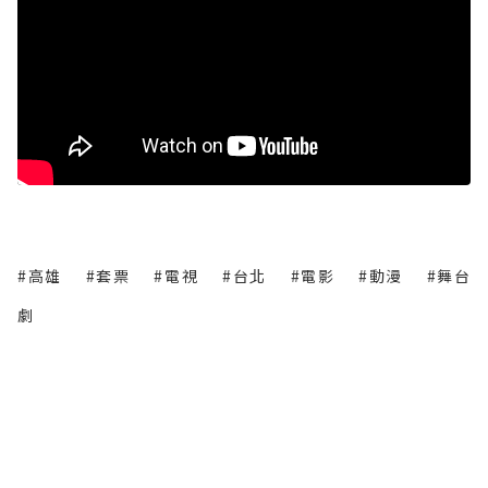
#高雄
#套票
#電視
#台北
#電影
#動漫
#舞台
劇