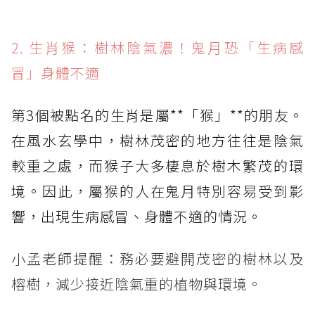
2. 生肖猴：樹林陰氣濃！鬼月恐「生病感
冒」身體不適
第3個被點名的生肖是屬**「猴」**的朋友。
在風水玄學中，樹林茂密的地方往往是陰氣
較重之處，而猴子大多棲息於樹木繁茂的環
境。因此，屬猴的人在鬼月特別容易受到影
響，出現生病感冒、身體不適的情況。
小孟老師提醒：務必要避開茂密的樹林以及
榕樹，減少接近陰氣重的植物與環境。