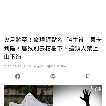
鬼月將至！命理師點名「4生肖」易卡
到陰，屬猴別去榕樹下、這類人禁上
山下海
2026-07-29 18:10
女子漾／編輯ANDREA