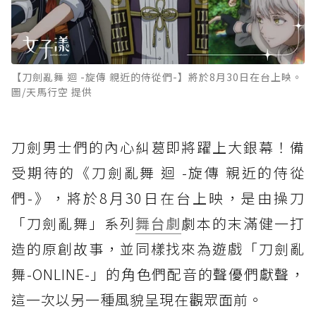
【刀劍亂舞 迴 -旋傳 親近的侍從們-】將於8月30日在台上映。
圖/天馬行空 提供
刀劍男士們的內心糾葛即將躍上大銀幕！備
受期待的《刀劍亂舞 迴 -旋傳 親近的侍從
們-》，將於8月30日在台上映，是由操刀
「刀劍亂舞」系列
舞台劇
劇本的末滿健一打
造的原創故事，並同樣找來為遊戲「刀劍亂
舞-ONLINE-」的角色們配音的聲優們獻聲，
這一次以另一種風貌呈現在觀眾面前。