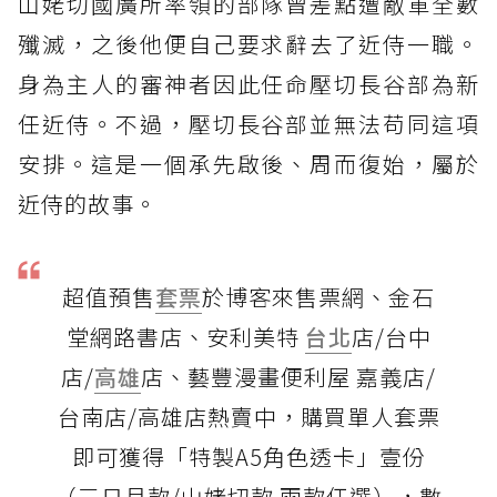
山姥切國廣所率領的部隊曾差點遭敵軍全數
殲滅，之後他便自己要求辭去了近侍一職。
身為主人的審神者因此任命壓切長谷部為新
任近侍。不過，壓切長谷部並無法苟同這項
安排。這是一個承先啟後、周而復始，屬於
近侍的故事。
超值預售
套票
於博客來售票網、金石
堂網路書店、安利美特
台北
店/台中
店/
高雄
店、藝豐漫畫便利屋 嘉義店/
台南店/高雄店熱賣中，購買單人套票
即可獲得「特製A5角色透卡」壹份
（三日月款/山姥切款 兩款任選），數