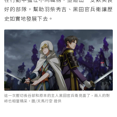
好的部隊，幫助羽柴秀吉、黑田官兵衛讓歷
史如實地發展下去。
這一次壓切長谷部和原本的主人黑田官兵衛見面了，兩人的對
峙也相當精采。圖/天馬行空 提供