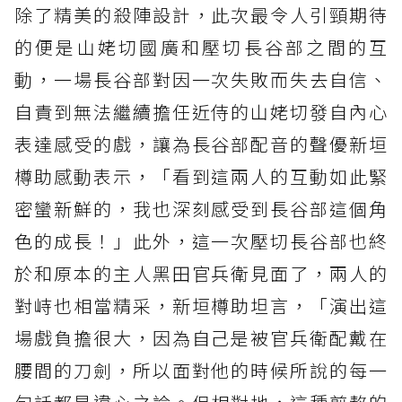
除了精美的殺陣設計，此次最令人引頸期待
的便是山姥切國廣和壓切長谷部之間的互
動，一場長谷部對因一次失敗而失去自信、
自責到無法繼續擔任近侍的山姥切發自內心
表達感受的戲，讓為長谷部配音的聲優新垣
樽助感動表示，「看到這兩人的互動如此緊
密蠻新鮮的，我也深刻感受到長谷部這個角
色的成長！」此外，這一次壓切長谷部也終
於和原本的主人黑田官兵衛見面了，兩人的
對峙也相當精采，新垣樽助坦言，「演出這
場戲負擔很大，因為自己是被官兵衛配戴在
腰間的刀劍，所以面對他的時候所說的每一