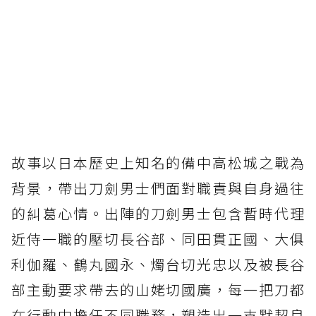
故事以日本歷史上知名的備中高松城之戰為
背景，帶出刀劍男士們面對職責與自身過往
的糾葛心情。出陣的刀劍男士包含暫時代理
近侍一職的壓切長谷部、同田貫正國、大俱
利伽羅、鶴丸國永、燭台切光忠以及被長谷
部主動要求帶去的山姥切國廣，每一把刀都
在行動中擔任不同職務，塑造出一支默契良