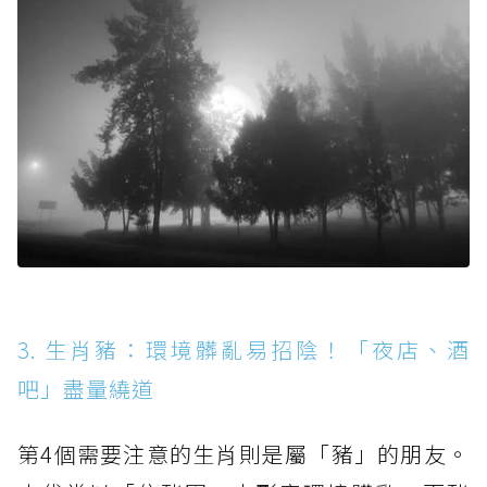
3. 生肖豬：環境髒亂易招陰！「夜店、酒
吧」盡量繞道
第4個需要注意的生肖則是屬「豬」的朋友。