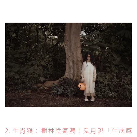
2. 生肖猴：樹林陰氣濃！鬼月恐「生病感