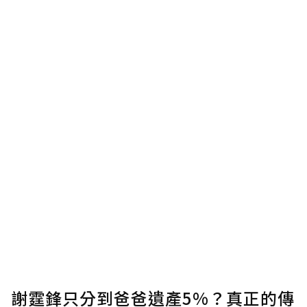
謝霆鋒只分到爸爸遺產5%？真正的傳