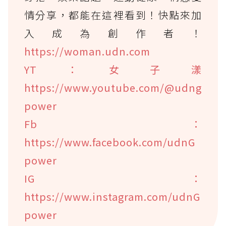
情分享，都能在這裡看到！快點來加
入成為創作者！
https://woman.udn.com
YT：女子漾
https://www.youtube.com/@udng
power
Fb：
https://www.facebook.com/udnG
power
IG：
https://www.instagram.com/udnG
power