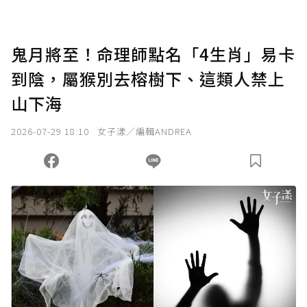
鬼月將至！命理師點名「4生肖」易卡
到陰，屬猴別去榕樹下、這類人禁上
山下海
2026-07-29 18:10
女子漾／編輯ANDREA