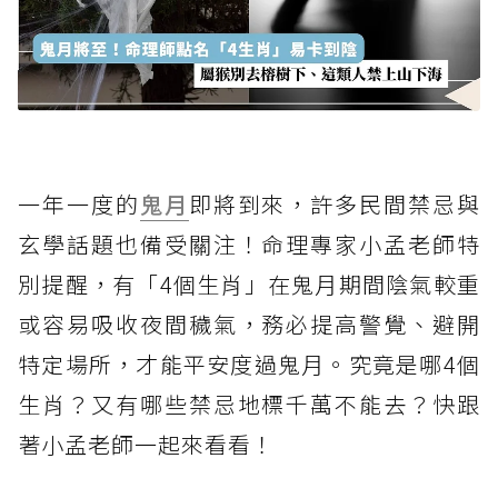
一年一度的
鬼月
即將到來，許多民間禁忌與
玄學話題也備受關注！命理專家小孟老師特
別提醒，有「4個生肖」在鬼月期間陰氣較重
或容易吸收夜間穢氣，務必提高警覺、避開
特定場所，才能平安度過鬼月。究竟是哪4個
生肖？又有哪些禁忌地標千萬不能去？快跟
著小孟老師一起來看看！