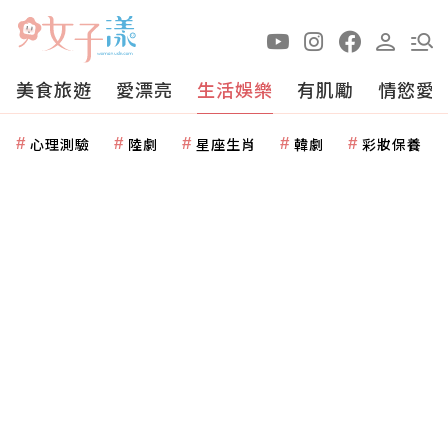
美食旅遊
愛漂亮
生活娛樂
有肌勵
情慾愛
心理測驗
陸劇
星座生肖
韓劇
彩妝保養