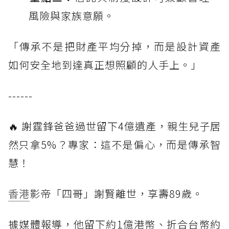
風險與家族意願。
「傳承不是把財產平均分掉，而是設計資產
如何安全地到達真正想照顧的人手上。」
------
🔥 謝霆鋒爸爸過世留下4億遺產，親生兒子居
然只拿5%？專家：這不是偏心，而是傳承智
慧！
香港
影帝「四哥」謝賢離世，享壽89歲。
據媒體報導，他留下約1億港幣、折合台幣約