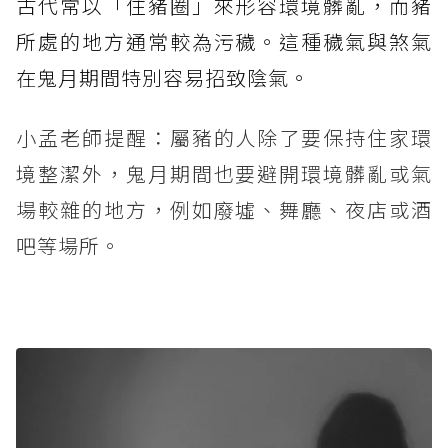
古代常以「住豬圈」來形容環境髒亂，而豬
所處的地方通常較為污穢。這種穢氣與煞氣
在鬼月期間特別容易招致陰氣。
小孟老師提醒：屬豬的人除了要保持住家環
境整潔外，鬼月期間也要避開環境髒亂或氣
場較雜的地方，例如廢墟、舞廳、夜店或酒
吧等場所。