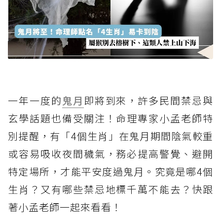
一年一度的
鬼月
即將到來，許多民間禁忌與
玄學話題也備受關注！命理專家小孟老師特
別提醒，有「4個生肖」在鬼月期間陰氣較重
或容易吸收夜間穢氣，務必提高警覺、避開
特定場所，才能平安度過鬼月。究竟是哪4個
生肖？又有哪些禁忌地標千萬不能去？快跟
著小孟老師一起來看看！