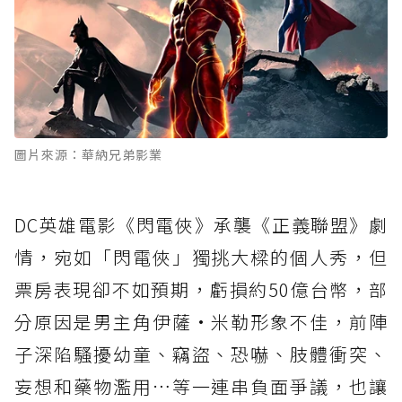
圖片來源：華納兄弟影業
DC英雄電影《閃電俠》承襲《正義聯盟》劇
情，宛如「閃電俠」獨挑大樑的個人秀，但
票房表現卻不如預期，虧損約50億台幣，部
分原因是男主角伊薩·米勒形象不佳，前陣
子深陷騷擾幼童、竊盜、恐嚇、肢體衝突、
妄想和藥物濫用…等一連串負面爭議，也讓