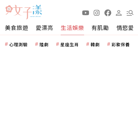
美食旅遊
愛漂亮
生活娛樂
有肌勵
情慾愛
心理測驗
陸劇
星座生肖
韓劇
彩妝保養