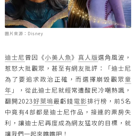
圖片來源：Disney
迪士尼
曾因《
小美人魚
》
真人版
選角風波，
惹怒大批觀眾，甚至有網友批評：「迪士尼
為了要追求政治正確，而選擇崩毀觀眾
童
年
」，從此迪士尼就經常遭酸民冷嘲熱諷，
翻開2023
好萊塢
最虧錢
電影
排行榜，前5名
中竟有4部都是迪士尼作品，接連的票房失
利，讓迪士尼再度成為網友猛攻的目標，就
讓我們一起來瞧瞧吧！