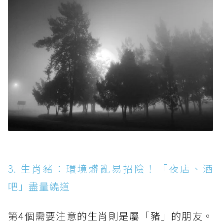
3. 生肖豬：環境髒亂易招陰！「夜店、酒
吧」盡量繞道
第4個需要注意的生肖則是屬「豬」的朋友。