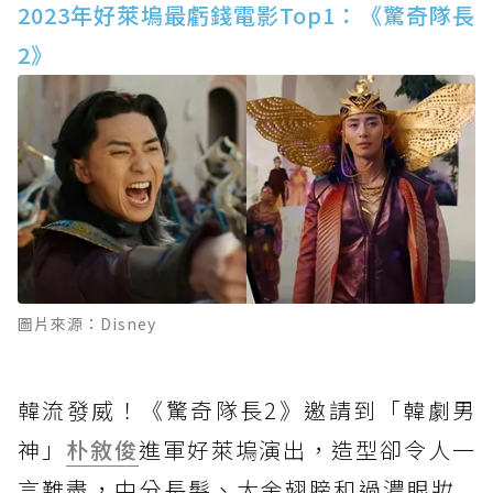
2023年好萊塢最虧錢電影Top1：《驚奇隊長
2》
圖片來源：Disney
韓流發威！《驚奇隊長2》邀請到「韓劇男
神」
朴敘俊
進軍好萊塢演出，造型卻令人一
言難盡，中分長髮、大金翅膀和過濃眼妝...