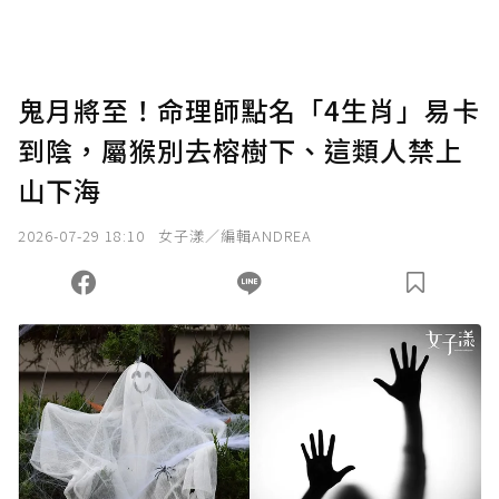
鬼月將至！命理師點名「4生肖」易卡
到陰，屬猴別去榕樹下、這類人禁上
山下海
2026-07-29 18:10
女子漾／編輯ANDREA