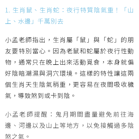
1. 生肖鼠、生肖蛇：夜行特質陰氣重！「山
上、水邊」千萬別去
小孟老師指出，生肖屬「鼠」與「蛇」的朋
友要特別當心。因為老鼠和蛇屬於夜行性動
物，通常只在晚上出來活動覓食，本身就偏
好陰暗潮濕與洞穴環境。這樣的特性讓這兩
個生肖天生陰氣稍重，更容易在夜間吸收穢
氣，導致煞到或卡到陰。
小孟老師提醒：鬼月期間盡量避免前往海
邊、河邊以及山上等地方，以免接觸過多陰
煞之氣。