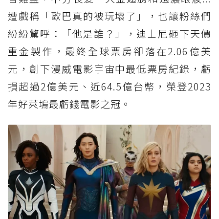
遭戲稱「歐巴真的被玩壞了」，也讓粉絲們
紛紛驚呼：「他是誰？」，迪士尼砸下天價
重金製作，最終全球票房卻落在2.06億美
元，創下漫威電影宇宙中最低票房紀錄，虧
損超過2億美元、近64.5億台幣，榮登2023
年好萊塢最虧錢電影之冠。