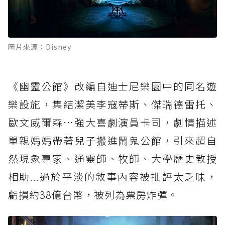
圖片來源：Disney
《幽靈公館》改編自迪士尼樂園中的同名遊
樂設施，集結潔美李寇蒂斯、傑瑞德雷托、
歐文威爾森…強大喜劇演員卡司，劇情描述
單親媽媽帶著兒子搬進鬧鬼公館，引來超自
然現象專家、通靈師、牧師、大學歷史教授
相助...過於平淡的敘事內容被批評太乏味，
虧損約38億台幣，被列為票房炸彈。