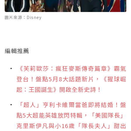
圖片來源：Disney
編輯推薦
《芙莉歐莎：瘋狂麥斯傳奇篇章》霸氣
登台！盤點5月8大話題新片，《猩球崛
起：王國誕生》開啟全新史詩！
「超人」亨利卡維爾當爸即將結婚！盤
點5大超能英雄放閃特輯，「美國隊長」
克里斯伊凡與小16歲「隊長夫人」甜出