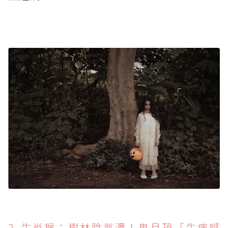
2. 生肖猴：樹林陰氣濃！鬼月恐「生病感