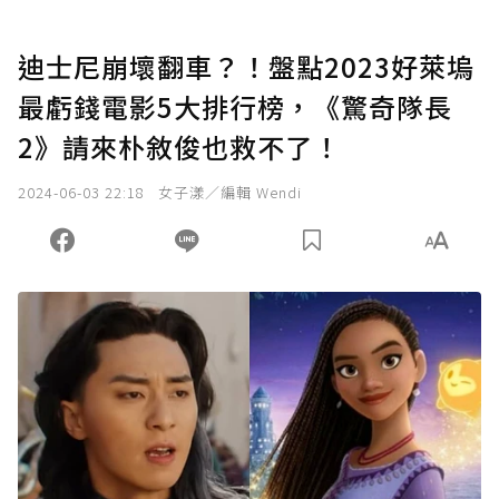
迪士尼崩壞翻車？！盤點2023好萊塢
最虧錢電影5大排行榜，《驚奇隊長
2》請來朴敘俊也救不了！
2024-06-03 22:18
女子漾／編輯 Wendi