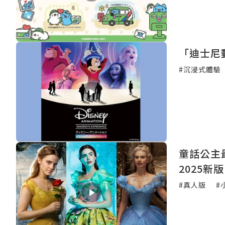
「迪士尼動
#沉浸式體驗
童話公主
2025
#真人版
#