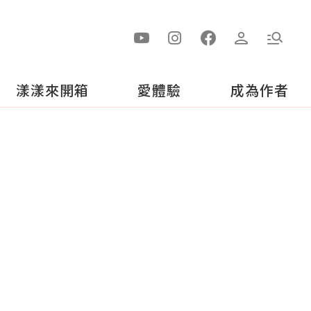
漾漾來開箱
愛體驗
成為作者