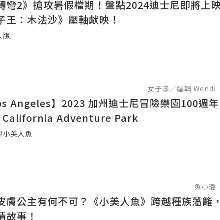
轉彎2》搶攻暑假檔期！盤點2024迪士尼即將上映
子王：木法沙》壓軸獻映！
人版
女子漾／編輯 Wendi
os Angeles】2023 加州迪士尼冒險樂園100週年
California Adventure Park
#小美人魚
兔小璐
皮膚公主有何不可？《小美人魚》跨越種族藩籬
情故事！