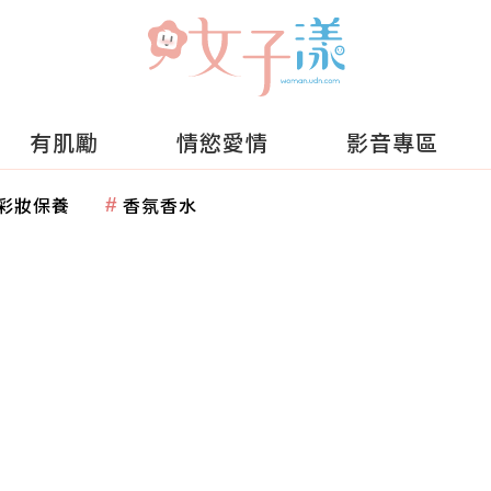
有肌勵
情慾愛情
影音專區
彩妝保養
香氛香水