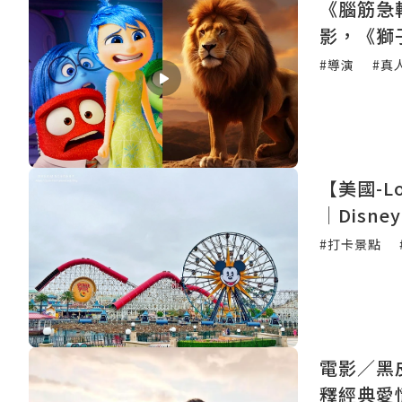
《腦筋急
影，《獅
#導演
#真
【美國-L
│Disney 
#打卡景點
電影／黑
釋經典愛