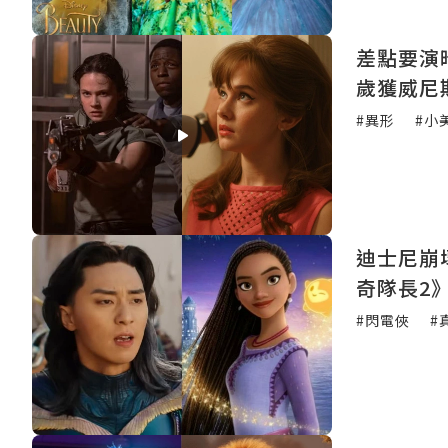
差點要演
歲獲威尼
#異形
#小
迪士尼崩
奇隊長2
#閃電俠
#