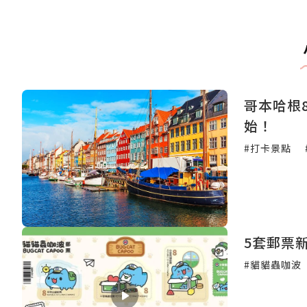
哥本哈根
始！
#打卡景點
5套郵票
#貓貓蟲咖波