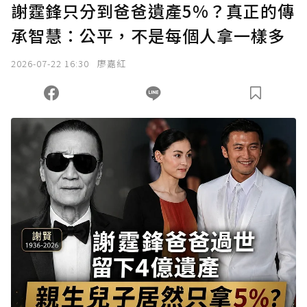
謝霆鋒只分到爸爸遺產5%？真正的傳
承智慧：公平，不是每個人拿一樣多
2026-07-22 16:30
廖嘉紅