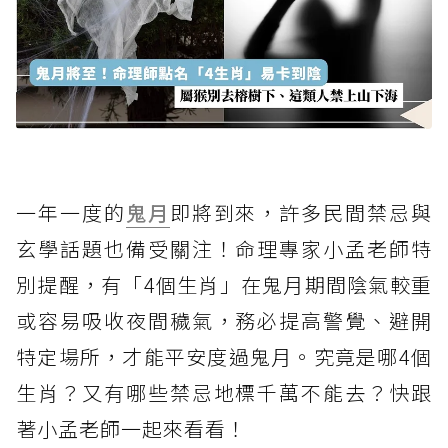
一年一度的
鬼月
即將到來，許多民間禁忌與
玄學話題也備受關注！命理專家小孟老師特
別提醒，有「4個生肖」在鬼月期間陰氣較重
或容易吸收夜間穢氣，務必提高警覺、避開
特定場所，才能平安度過鬼月。究竟是哪4個
生肖？又有哪些禁忌地標千萬不能去？快跟
著小孟老師一起來看看！