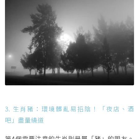
3. 生肖豬：環境髒亂易招陰！「夜店、酒
吧」盡量繞道
第4個需要注意的生肖則是屬「豬」的朋友。