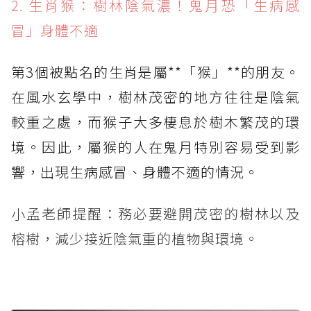
2. 生肖猴：樹林陰氣濃！鬼月恐「生病感
冒」身體不適
第3個被點名的生肖是屬**「猴」**的朋友。
在風水玄學中，樹林茂密的地方往往是陰氣
較重之處，而猴子大多棲息於樹木繁茂的環
境。因此，屬猴的人在鬼月特別容易受到影
響，出現生病感冒、身體不適的情況。
小孟老師提醒：務必要避開茂密的樹林以及
榕樹，減少接近陰氣重的植物與環境。