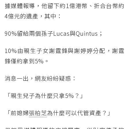
據媒體報導，他留下約1億港幣、折合台幣約
4億元的遺產，其中：
90%留給兩個孫子Lucas與Quintus；
10%由親生子女謝霆鋒與謝婷婷分配，謝霆
鋒僅約拿到5%。
消息一出，網友紛紛疑惑：
「親生兒子為什麼只拿5%？」
「前媳婦
張柏芝
為什麼可以代管資產？」