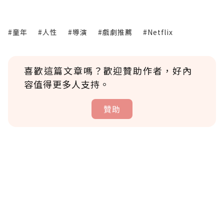
#童年
#人性
#導演
#戲劇推薦
#Netflix
喜歡這篇文章嗎？歡迎贊助作者，好內
容值得更多人支持。
贊助
贊助說明
為了鼓勵作者持續創作更好的內容，會員可以
使用「贊助」功能實質回饋給喜愛的作者。可
將您認為適合的點數贈送給作者，一旦使用贊