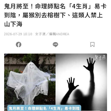
U 利點數 1 點 = NTD 1 元。
鬼月將至！命理師點名「4生肖」易卡
到陰，屬猴別去榕樹下、這類人禁上
確認送出
山下海
我已詳閱贊助說明，且同意站方的使用條款。
2026-07-29 18:10
女子漾／編輯ANDREA
您當前剩餘 U 利點數：
0
點；前往
購買點數