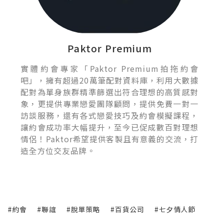
Paktor Premium
實體約會專家「Paktor Premium拍拖約會
吧」，擁有超過20萬筆配對資料庫，利用大數據
配對為單身族群精準篩選出符合理想的高質感對
象，更提供專業戀愛團隊顧問，提供免費一對一
訪談服務，還有各式戀愛技巧及約會模擬課程，
讓約會成功率大幅提升，至今已促成數百對理想
情侶！Paktor希望提供客製且有意義的交流，打
造全方位交友品牌。
#約會
#聯誼
#脫單策略
#百貨公司
#七夕情人節