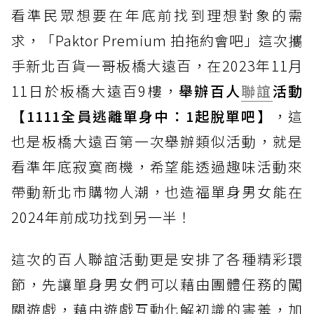
看準民眾想要在年底前找到理想對象的需
求，「Paktor Premium 拍拖約會吧」這次攜
手新北百貨一哥板橋大遠百，在2023年11月
11日於板橋大遠百9樓，
舉辦百人
聯誼
活動
【1111全員逃離單身中：1起脫單吧】
，這
也是板橋大遠百第一次舉辦類似活動，就是
看準年底寂寞商機，希望能透過趣味活動來
帶動新北市購物人潮，也造福單身男女能在
2024年前成功找到另一半！
這次的百人聯誼活動更是安排了各種精彩環
節，先讓單身男女們可以藉由團體任務的闖
關遊戲，藉由遊戲互動化解初識的害羞，加