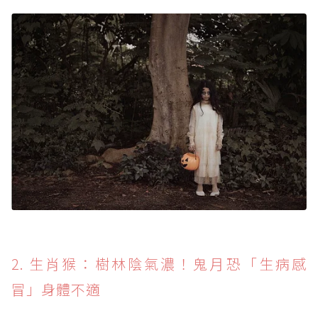
2. 生肖猴：樹林陰氣濃！鬼月恐「生病感
冒」身體不適