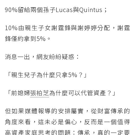
90%留給兩個孫子Lucas與Quintus；
10%由親生子女謝霆鋒與謝婷婷分配，謝霆
鋒僅約拿到5%。
消息一出，網友紛紛疑惑：
「親生兒子為什麼只拿5%？」
「前媳婦
張柏芝
為什麼可以代管資產？」
但如果媒體報導的安排屬實，從財富傳承的
角度來看，這未必是偏心，反而是一個值得
高資產家庭思考的問題：傳承，真的一定要