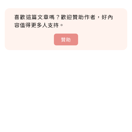
喜歡這篇文章嗎？歡迎贊助作者，好內
容值得更多人支持。
贊助
贊助說明
為了鼓勵作者持續創作更好的內容，會員可以
使用「贊助」功能實質回饋給喜愛的作者。可
將您認為適合的點數贈送給作者，一旦使用贊
助點數即不得撤銷，單筆贊助最低點數為30
點，最高點數沒有上限。