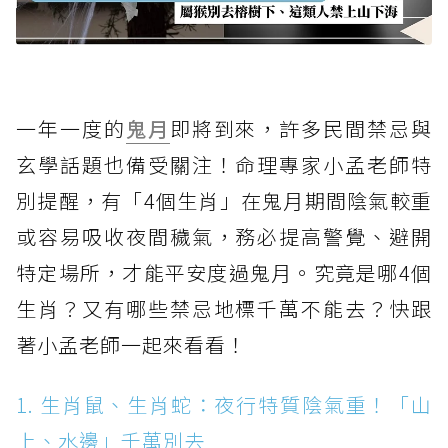
一年一度的
鬼月
即將到來，許多民間禁忌與
玄學話題也備受關注！命理專家小孟老師特
別提醒，有「4個生肖」在鬼月期間陰氣較重
或容易吸收夜間穢氣，務必提高警覺、避開
特定場所，才能平安度過鬼月。究竟是哪4個
生肖？又有哪些禁忌地標千萬不能去？快跟
著小孟老師一起來看看！
1. 生肖鼠、生肖蛇：夜行特質陰氣重！「山
上、水邊」千萬別去