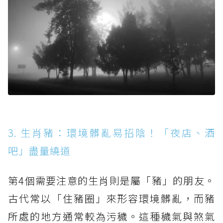
3. 生肖豬：環境髒亂易招陰！「夜店、酒
吧」盡量繞道
第4個需要注意的生肖則是屬「豬」的朋友。
古代常以「住豬圈」來形容環境髒亂，而豬
所處的地方通常較為污穢。這種穢氣與煞氣