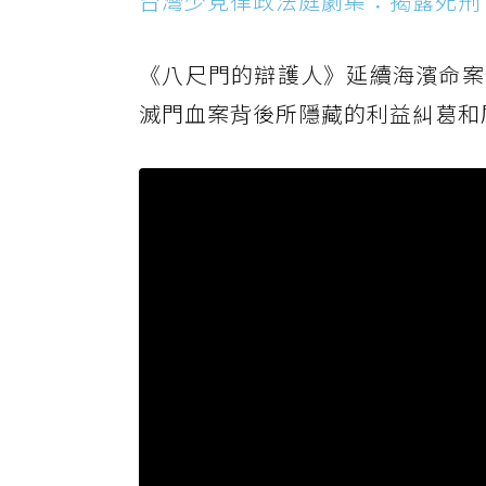
台灣少見律政法庭劇集：揭露死刑
《八尺門的辯護人》延續海濱命案
滅門血案背後所隱藏的利益糾葛和