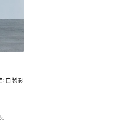
部自製影
視