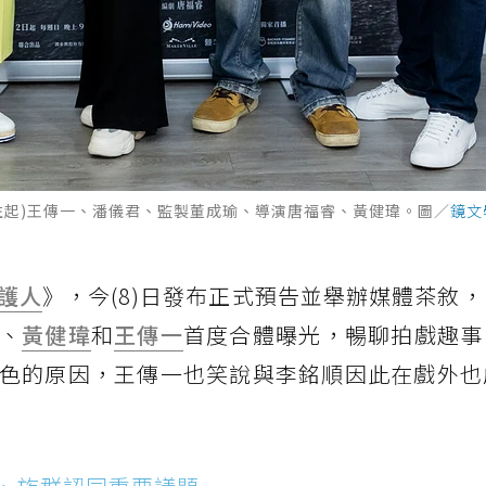
左起)王傳一、潘儀君、監製董成瑜、導演唐福睿、黃健瑋。圖／
鏡文
護人
》，今(8)日發布正式預告並舉辦媒體茶敘
、
黃健瑋
和
王傳一
首度合體曝光，暢聊拍戲趣事
色的原因，王傳一也笑說與李銘順因此在戲外也