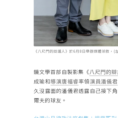
《八尺門的辯護人》於6月8日舉辦媒體茶敘，(
鏡文學首部自製影集《
八尺門的辯
成瑜和
導演
唐福睿
率領
演員
潘儀君
久沒露面的潘儀君透露自己接下角
爾夫的球友。