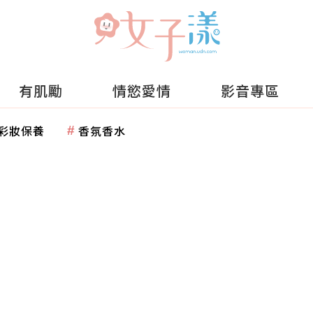
有肌勵
情慾愛情
影音專區
彩妝保養
香氛香水