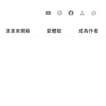
漾漾來開箱
愛體驗
成為作者