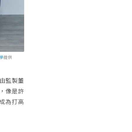
學
提供
，由監製董
，像是許
成為打高