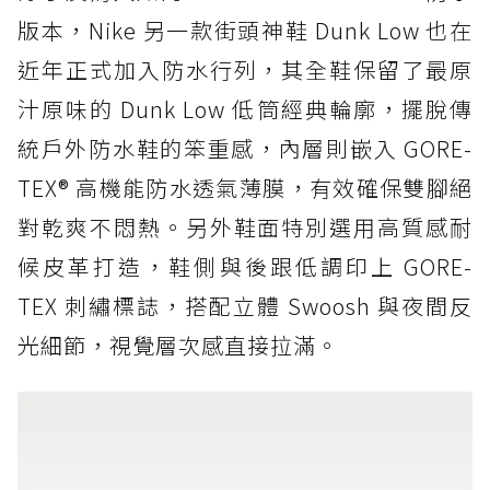
版本，Nike 另一款街頭神鞋 Dunk Low 也在
近年正式加入防水行列，其全鞋保留了最原
汁原味的 Dunk Low 低筒經典輪廓，擺脫傳
統戶外防水鞋的笨重感，內層則嵌入 GORE-
TEX® 高機能防水透氣薄膜，有效確保雙腳絕
對乾爽不悶熱。另外鞋面特別選用高質感耐
候皮革打造，鞋側與後跟低調印上 GORE-
TEX 刺繡標誌，搭配立體 Swoosh 與夜間反
光細節，視覺層次感直接拉滿。