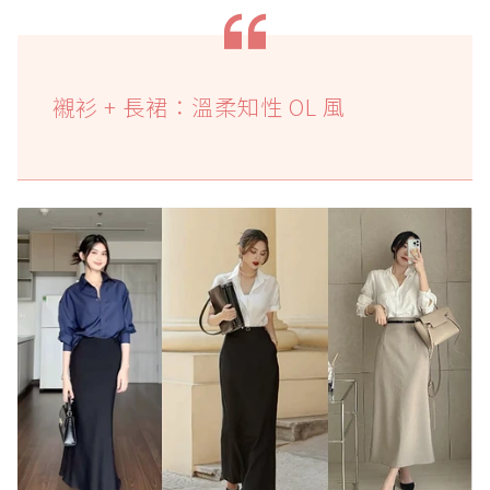
襯衫 + 長裙：溫柔知性 OL 風