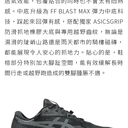
透氣效能，包覆貼合的同時也不會太有悶熱
感。中底升級為 FF BLAST MAX 彈力中底科
技，踩起來回彈有感，搭配獨家 ASICSGRIP
防滑抓地橡膠大底與專用越野齒紋，無論是
濕滑的陡峭山路還是雨天都市的騎樓磁磚，
都能展現令人安心的抓地力。貼心的是，鞋
楦部分特別加大腳趾空間，能有效緩解長時
間行走或越野跑造成的雙腳腫脹不適。