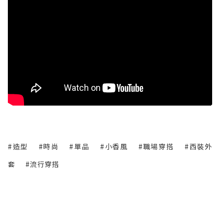
#造型
#時尚
#單品
#小香風
#職場穿搭
#西裝外
套
#流行穿搭