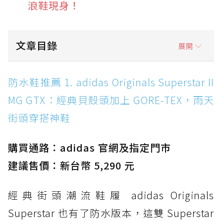
浪鞋現身！
文章目錄
展開
防水鞋推薦 1. adidas Originals Superstar II
防水鞋推薦 1. adidas Originals Superstar II
MG GTX：經典貝殼頭加上 GORE-TEX，雨天街
MG GTX：經典貝殼頭加上 GORE-TEX，雨天
頭穿搭神鞋
街頭穿搭神鞋
防水鞋推薦 2. New Balance Hierro v9 GORE-
TEX：黃金大底加持，最帥山系越野防水跑鞋
購買通路：adidas 官網及指定門市
防水鞋推薦 3. Nike Dunk Low GORE-TEX：
經典 Dunk 輪廓加上防水科技，雨天穿搭帥度不
建議售價：新台幣 5,290 元
打折
經典街頭潮流鞋履 adidas Originals
防水鞋推薦 4. ASICS TRABUCO 14 GTX：搭
載 GORE-TEX 隱形貼合科技，全方位防水神鞋
Superstar 也有了防水版本，這雙 Superstar