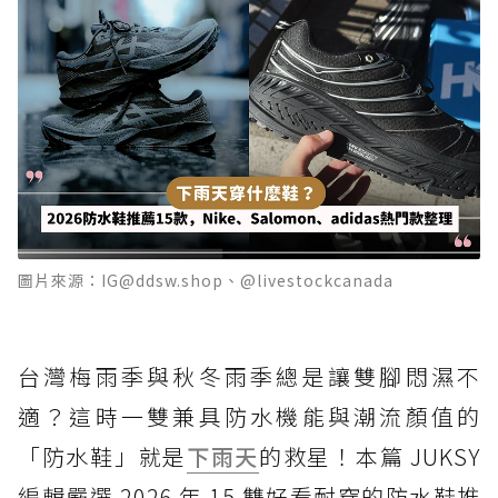
圖片來源：IG@ddsw.shop、@livestockcanada
台灣梅雨季與秋冬雨季總是讓雙腳悶濕不
適？這時一雙兼具防水機能與潮流顏值的
「防水鞋」就是
下雨天
的救星！本篇 JUKSY
編輯嚴選 2026 年 15 雙好看耐穿的防水鞋推