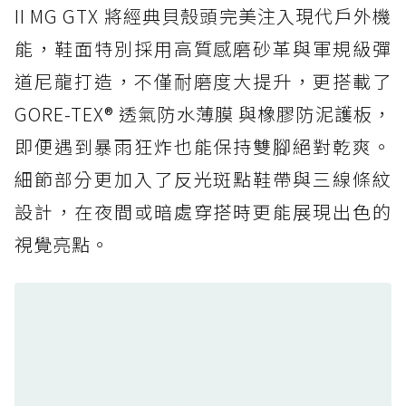
防水鞋推薦 5. Salomon XT-6 GORE-TEX：潮
II MG GTX 將經典貝殼頭完美注入現代戶外機
人必備山系鞋王！防滑、防水與街頭顏值一次攻
能，鞋面特別採用高質感磨砂革與軍規級彈
頂
道尼龍打造，不僅耐磨度大提升，更搭載了
防水鞋推薦 6. HOKA Stinson Evo GTX：越野
復刻厚底，GORE-TEX 防水與增高神器一次滿
GORE-TEX® 透氣防水薄膜 與橡膠防泥護板，
足
即便遇到暴雨狂炸也能保持雙腳絕對乾爽。
防水鞋推薦 7. Timberland Motion Access：
細節部分更加入了反光斑點鞋帶與三線條紋
黃靴同級頂級防水，輕量化工裝健走鞋雨天必備
設計，在夜間或暗處穿搭時更能展現出色的
防水鞋推薦 7. Timberland Motion Access：
視覺亮點。
黃靴同級頂級防水，輕量化工裝健走鞋雨天必備
防水鞋推薦 8. Mizuno WAVE MUJIN LS
GTX：搭載 Vibram 黃金大底與 GORE-TEX 的
日系街頭潮鞋
防水鞋推薦 9. PALLADIUM OFF_BOUND
DISC WP+：首度導入旋鈕快穿，橘標防水加持
的城市波浪神鞋