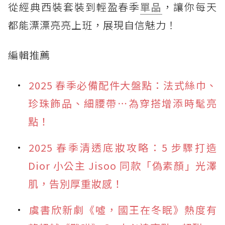
從經典西裝套裝到輕盈春季
單品
，讓你每天
都能漂漂亮亮上班，展現自信魅力！
編輯推薦
2025 春季必備配件大盤點：法式絲巾、
珍珠飾品、細腰帶⋯為穿搭增添時髦亮
點！
2025 春季清透底妝攻略：5 步驟打造
Dior 小公主 Jisoo 同款「偽素顏」光澤
肌，告別厚重妝感！
虞書欣新劇《噓，國王在冬眠》熱度有