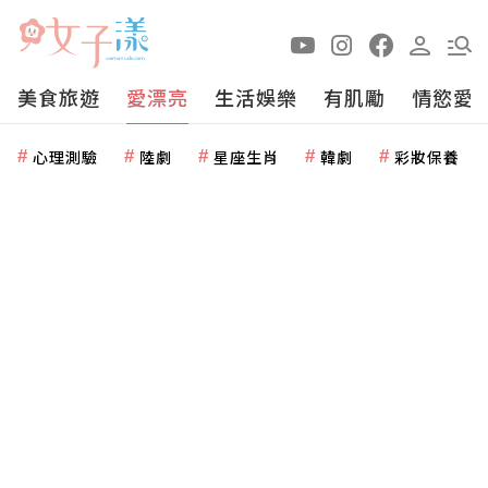
美食旅遊
愛漂亮
生活娛樂
有肌勵
情慾愛
心理測驗
陸劇
星座生肖
韓劇
彩妝保養