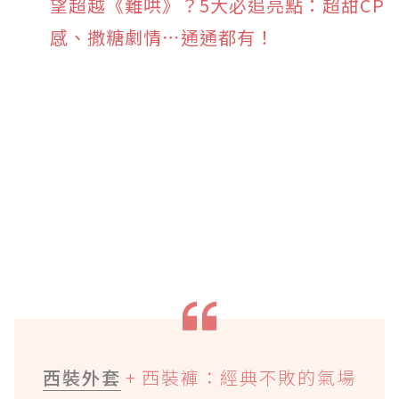
望超越《難哄》？5大必追亮點：超甜CP
感、撒糖劇情⋯通通都有！
西裝外套
+ 西裝褲：經典不敗的氣場