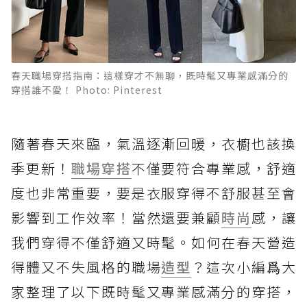
春天職場穿搭指南：這樣穿才不無聊，既時髦又專業感滿分的
穿搭誰不愛！ Photo: Pinterest
隨著春天來臨，氣溫逐漸回暖，衣櫥也該換
季更新！
職場穿搭
不僅要符合專業感，舒適
度也非常重要，要是衣服穿得不舒服甚至會
影響到工作效率！當然還要兼顧
時尚
感，讓
我們穿得不僅舒適又時髦。如何在春天營造
得體又不失風格的職場
造型
？這次小編爲大
家整理了以下既時髦又專業感滿分的穿搭，