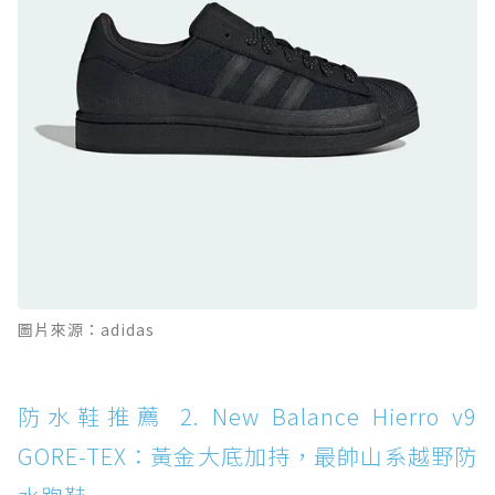
防水鞋推薦 10. PUMA Voyage NITRO™ 4
GORE-TEX：氮氣中底注入，回彈與防滑兼具的
全天候越野跑鞋
防水鞋推薦 11. On Cloudhorizon 2 WP：腳
感軟彈、搭載 Missiongrip™ 的防水輕越野鞋
防水鞋推薦 12. Vans Crosspath XC GORE-
TEX：搭載 Vibram 大底與 GORE-TEX，顛覆
滑板印象的防水鞋
防水鞋推薦 13. Dr. Martens 1460 Rain
圖片來源：adidas
Boot：馬汀首款雨靴登場，經典八孔加上全防
水 PVC
防水鞋推薦 14. SKECHERS BADGER
防水鞋推薦 2. New Balance Hierro v9
WATERPROOF：一踩即穿懶人神器！搭載固特
GORE-TEX：黃金大底加持，最帥山系越野防
異大底與全防水厚底健走鞋