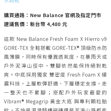
水跑鞋
防水鞋推薦 15. Brooks Cascadia 19 GTX：注
入氮氣中底與 GORE-TEX 的全地形碳中和神鞋
購買通路：New Balance 官網及指定門市
建議售價：新台幣 4,480 元
這款 New Balance Fresh Foam X Hierro v9
GORE-TEX 全鞋搭載 GORE-TEX® 頂級防水防
風薄膜，同時保有優異透氣度，在暴雨天或
戶外泥濘山徑中，雙腳依然能保持絕對乾
爽。中底採用獨家 雙密度 Fresh Foam X 緩
震科技，上層軟彈舒適、下層穩定支撐，走
一整天也不累腳；搭配戶外玩家最愛的
Vibram® Megagrip 黃金大底 與專利顆粒胎
紋，不論是濕滑騎樓磁磚還是泥濘山路都能