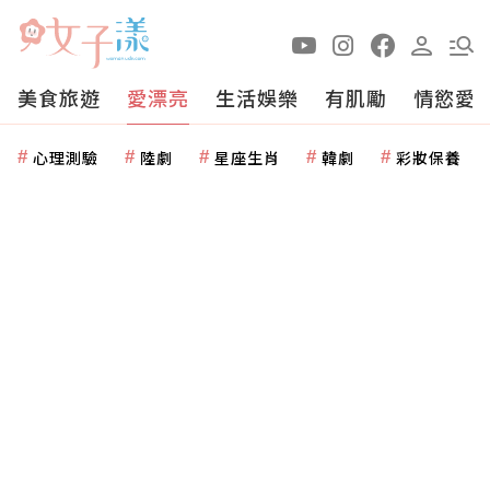
美食旅遊
愛漂亮
生活娛樂
有肌勵
情慾愛
心理測驗
陸劇
星座生肖
韓劇
彩妝保養