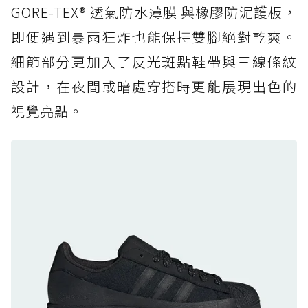
復刻厚底，GORE-TEX 防水與增高神器一次滿
GORE-TEX® 透氣防水薄膜 與橡膠防泥護板，
足
即便遇到暴雨狂炸也能保持雙腳絕對乾爽。
防水鞋推薦 7. Timberland Motion Access：
細節部分更加入了反光斑點鞋帶與三線條紋
黃靴同級頂級防水，輕量化工裝健走鞋雨天必備
設計，在夜間或暗處穿搭時更能展現出色的
防水鞋推薦 7. Timberland Motion Access：
視覺亮點。
黃靴同級頂級防水，輕量化工裝健走鞋雨天必備
防水鞋推薦 8. Mizuno WAVE MUJIN LS
GTX：搭載 Vibram 黃金大底與 GORE-TEX 的
日系街頭潮鞋
防水鞋推薦 9. PALLADIUM OFF_BOUND
DISC WP+：首度導入旋鈕快穿，橘標防水加持
的城市波浪神鞋
防水鞋推薦 10. PUMA Voyage NITRO™ 4
GORE-TEX：氮氣中底注入，回彈與防滑兼具的
全天候越野跑鞋