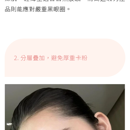
品則能應對嚴重黑眼圈。
2. 分層疊加，避免厚重卡粉