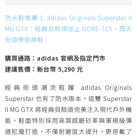
防水鞋推薦 1. adidas Originals Superstar II
防水鞋推薦 1. adidas Originals Superstar II
MG GTX：經典貝殼頭加上 GORE-TEX，雨天街
MG GTX：經典貝殼頭加上 GORE-TEX，雨天
頭穿搭神鞋
街頭穿搭神鞋
防水鞋推薦 2. New Balance Hierro v9 GORE-
TEX：黃金大底加持，最帥山系越野防水跑鞋
購買通路：adidas 官網及指定門市
防水鞋推薦 3. Nike Dunk Low GORE-TEX：
經典 Dunk 輪廓加上防水科技，雨天穿搭帥度不
建議售價：新台幣 5,290 元
打折
經典街頭潮流鞋履 adidas Originals
防水鞋推薦 4. ASICS TRABUCO 14 GTX：搭
載 GORE-TEX 隱形貼合科技，全方位防水神鞋
Superstar 也有了防水版本，這雙 Superstar
防水鞋推薦 5. Salomon XT-6 GORE-TEX：潮
II MG GTX 將經典貝殼頭完美注入現代戶外機
人必備山系鞋王！防滑、防水與街頭顏值一次攻
能，鞋面特別採用高質感磨砂革與軍規級彈
頂
道尼龍打造，不僅耐磨度大提升，更搭載了
防水鞋推薦 6. HOKA Stinson Evo GTX：越野