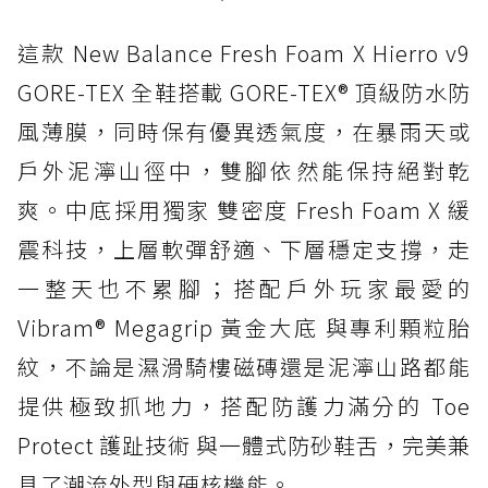
這款 New Balance Fresh Foam X Hierro v9
GORE-TEX 全鞋搭載 GORE-TEX® 頂級防水防
風薄膜，同時保有優異透氣度，在暴雨天或
戶外泥濘山徑中，雙腳依然能保持絕對乾
爽。中底採用獨家 雙密度 Fresh Foam X 緩
震科技，上層軟彈舒適、下層穩定支撐，走
一整天也不累腳；搭配戶外玩家最愛的
Vibram® Megagrip 黃金大底 與專利顆粒胎
紋，不論是濕滑騎樓磁磚還是泥濘山路都能
提供極致抓地力，搭配防護力滿分的 Toe
Protect 護趾技術 與一體式防砂鞋舌，完美兼
具了潮流外型與硬核機能。