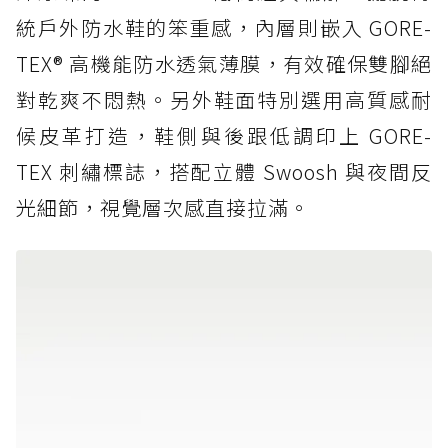
統戶外防水鞋的笨重感，內層則嵌入 GORE-
TEX® 高機能防水透氣薄膜，有效確保雙腳絕
對乾爽不悶熱。另外鞋面特別選用高質感耐
候皮革打造，鞋側與後跟低調印上 GORE-
TEX 刺繡標誌，搭配立體 Swoosh 與夜間反
光細節，視覺層次感直接拉滿。