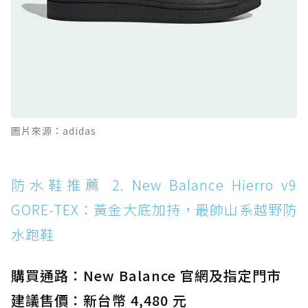
防水鞋推薦 11. On Cloudhorizon 2 WP：腳
感軟彈、搭載 Missiongrip™ 的防水輕越野鞋
防水鞋推薦 12. Vans Crosspath XC GORE-
TEX：搭載 Vibram 大底與 GORE-TEX，顛覆
滑板印象的防水鞋
防水鞋推薦 13. Dr. Martens 1460 Rain
圖片來源：adidas
Boot：馬汀首款雨靴登場，經典八孔加上全防
水 PVC
防水鞋推薦 14. SKECHERS BADGER
防水鞋推薦 2. New Balance Hierro v9
WATERPROOF：一踩即穿懶人神器！搭載固特
GORE-TEX：黃金大底加持，最帥山系越野防
異大底與全防水厚底健走鞋
水跑鞋
防水鞋推薦 15. Brooks Cascadia 19 GTX：注
入氮氣中底與 GORE-TEX 的全地形碳中和神鞋
購買通路：New Balance 官網及指定門市
建議售價：新台幣 4,480 元