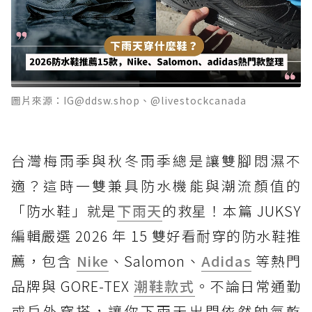
圖片來源：IG@ddsw.shop、@livestockcanada
台灣梅雨季與秋冬雨季總是讓雙腳悶濕不
適？這時一雙兼具防水機能與潮流顏值的
「防水鞋」就是
下雨天
的救星！本篇 JUKSY
編輯嚴選 2026 年 15 雙好看耐穿的防水鞋推
薦，包含
Nike
、Salomon、
Adidas
等熱門
品牌與 GORE-TEX
潮鞋款式
。不論日常通勤
或戶外穿搭，讓你下雨天出門依然帥氣乾