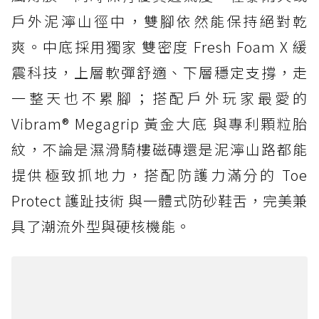
戶外泥濘山徑中，雙腳依然能保持絕對乾
爽。中底採用獨家 雙密度 Fresh Foam X 緩
震科技，上層軟彈舒適、下層穩定支撐，走
一整天也不累腳；搭配戶外玩家最愛的
Vibram® Megagrip 黃金大底 與專利顆粒胎
紋，不論是濕滑騎樓磁磚還是泥濘山路都能
提供極致抓地力，搭配防護力滿分的 Toe
Protect 護趾技術 與一體式防砂鞋舌，完美兼
具了潮流外型與硬核機能。