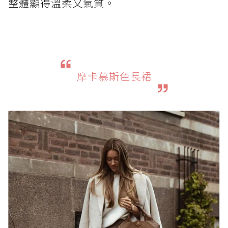
整體顯得溫柔又氣質。
摩卡慕斯色長裙