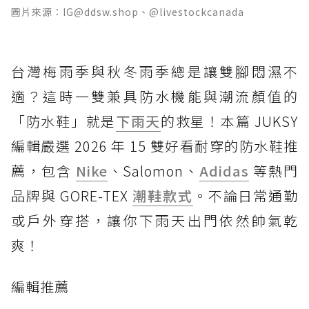
圖片來源：IG@ddsw.shop、@livestockcanada
台灣梅雨季與秋冬雨季總是讓雙腳悶濕不
適？這時一雙兼具防水機能與潮流顏值的
「防水鞋」就是
下雨天
的救星！本篇 JUKSY
編輯嚴選 2026 年 15 雙好看耐穿的防水鞋推
薦，包含
Nike
、Salomon、
Adidas
等熱門
品牌與 GORE-TEX
潮鞋款式
。不論日常通勤
或戶外穿搭，讓你下雨天出門依然帥氣乾
爽！
編輯推薦