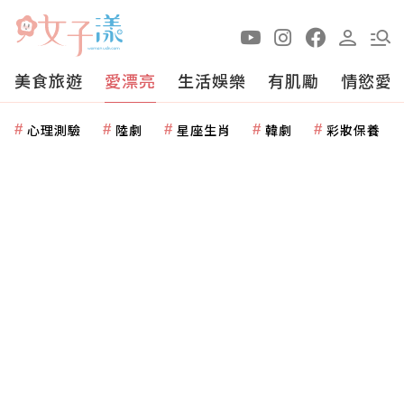
美食旅遊
愛漂亮
生活娛樂
有肌勵
情慾愛
心理測驗
陸劇
星座生肖
韓劇
彩妝保養