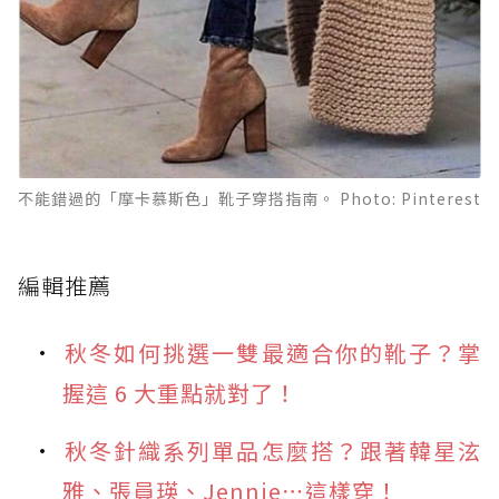
不能錯過的「摩卡慕斯色」靴子穿搭指南。 Photo: Pinterest
編輯推薦
秋冬如何挑選一雙最適合你的靴子？掌
握這 6 大重點就對了！
秋冬針織系列單品怎麼搭？跟著韓星泫
雅、張員瑛、Jennie⋯這樣穿！