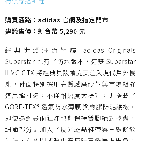
街頭穿搭神鞋
防水鞋推薦 2. New Balance Hierro v9 GORE-
TEX：黃金大底加持，最帥山系越野防水跑鞋
購買通路：adidas 官網及指定門市
防水鞋推薦 3. Nike Dunk Low GORE-TEX：
經典 Dunk 輪廓加上防水科技，雨天穿搭帥度不
建議售價：新台幣 5,290 元
打折
經典街頭潮流鞋履 adidas Originals
防水鞋推薦 4. ASICS TRABUCO 14 GTX：搭
載 GORE-TEX 隱形貼合科技，全方位防水神鞋
Superstar 也有了防水版本，這雙 Superstar
防水鞋推薦 5. Salomon XT-6 GORE-TEX：潮
II MG GTX 將經典貝殼頭完美注入現代戶外機
人必備山系鞋王！防滑、防水與街頭顏值一次攻
能，鞋面特別採用高質感磨砂革與軍規級彈
頂
道尼龍打造，不僅耐磨度大提升，更搭載了
防水鞋推薦 6. HOKA Stinson Evo GTX：越野
復刻厚底，GORE-TEX 防水與增高神器一次滿
GORE-TEX® 透氣防水薄膜 與橡膠防泥護板，
足
即便遇到暴雨狂炸也能保持雙腳絕對乾爽。
防水鞋推薦 7. Timberland Motion Access：
細節部分更加入了反光斑點鞋帶與三線條紋
黃靴同級頂級防水，輕量化工裝健走鞋雨天必備
設計，在夜間或暗處穿搭時更能展現出色的