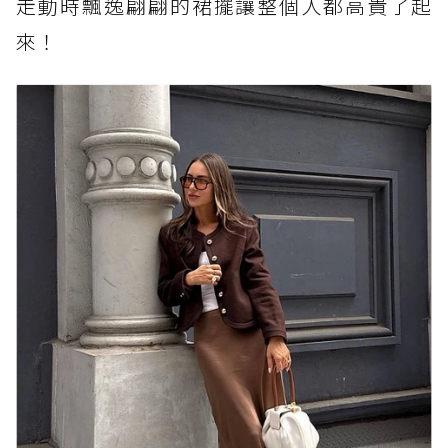
走動時飄逸翩翩的裙擺讓整個人都高貴了起
來！