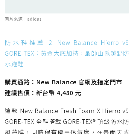
滑板印象的防水鞋
防水鞋推薦 13. Dr. Martens 1460 Rain
圖片來源：adidas
Boot：馬汀首款雨靴登場，經典八孔加上全防
水 PVC
防水鞋推薦 14. SKECHERS BADGER
防水鞋推薦 2. New Balance Hierro v9
WATERPROOF：一踩即穿懶人神器！搭載固特
GORE-TEX：黃金大底加持，最帥山系越野防
異大底與全防水厚底健走鞋
水跑鞋
防水鞋推薦 15. Brooks Cascadia 19 GTX：注
入氮氣中底與 GORE-TEX 的全地形碳中和神鞋
購買通路：New Balance 官網及指定門市
建議售價：新台幣 4,480 元
這款 New Balance Fresh Foam X Hierro v9
GORE-TEX 全鞋搭載 GORE-TEX® 頂級防水防
風薄膜，同時保有優異透氣度，在暴雨天或