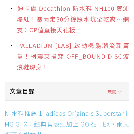
迪卡儂 Decathlon 防水鞋 NH100 實測
爆紅！暴雨走30分鐘踩水坑全乾爽⋯網
友：CP值直接天花板
PALLADIUM [LAB] 啟動機能潮流新篇
章！柯震東搶穿 OFF_BOUND DISC波
浪鞋現身！
文章目錄
展開
防水鞋推薦 1. adidas Originals Superstar II
防水鞋推薦 1. adidas Originals Superstar II
MG GTX：經典貝殼頭加上 GORE-TEX，雨天街
MG GTX：經典貝殼頭加上 GORE-TEX，雨天
頭穿搭神鞋