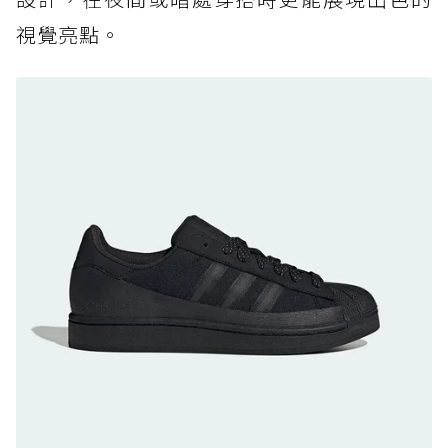
防水鞋推薦 7. Timberland Motion Access：
視覺亮點。
黃靴同級頂級防水，輕量化工裝健走鞋雨天必備
防水鞋推薦 8. Mizuno WAVE MUJIN LS
GTX：搭載 Vibram 黃金大底與 GORE-TEX 的
日系街頭潮鞋
防水鞋推薦 9. PALLADIUM OFF_BOUND
DISC WP+：首度導入旋鈕快穿，橘標防水加持
的城市波浪神鞋
防水鞋推薦 10. PUMA Voyage NITRO™ 4
GORE-TEX：氮氣中底注入，回彈與防滑兼具的
全天候越野跑鞋
防水鞋推薦 11. On Cloudhorizon 2 WP：腳
感軟彈、搭載 Missiongrip™ 的防水輕越野鞋
防水鞋推薦 12. Vans Crosspath XC GORE-
TEX：搭載 Vibram 大底與 GORE-TEX，顛覆