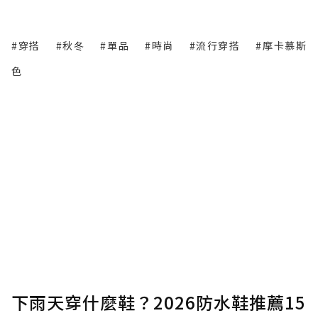
#穿搭
#秋冬
#單品
#時尚
#流行穿搭
#摩卡慕斯
色
下雨天穿什麼鞋？2026防水鞋推薦15