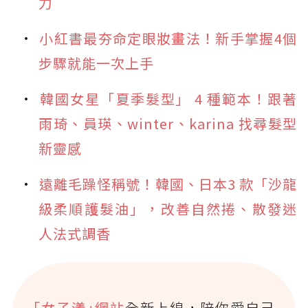
力
小紅書最夯命定眼妝畫法！新手掌握4個
步驟就能一次上手
韓國女星「夏季髮型」 4 種範本！跟著
雨琦、員瑛、winter、karina 找尋髮型
新靈感
遠離毛躁怪稱號！韓國、日本3 款「沙龍
級柔順護髮油」，改善自然捲、散發迷
人法式調香
｢女子漾｣網站
全新上線，陪你愛自己