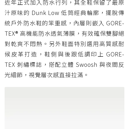
近年正式加入防水行列，其全鞋保留了最原
汁原味的 Dunk Low 低筒經典輪廓，擺脫傳
統戶外防水鞋的笨重感，內層則嵌入 GORE-
TEX® 高機能防水透氣薄膜，有效確保雙腳絕
對乾爽不悶熱。另外鞋面特別選用高質感耐
候皮革打造，鞋側與後跟低調印上 GORE-
TEX 刺繡標誌，搭配立體 Swoosh 與夜間反
光細節，視覺層次感直接拉滿。