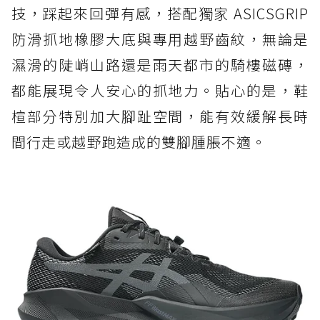
技，踩起來回彈有感，搭配獨家 ASICSGRIP
防滑抓地橡膠大底與專用越野齒紋，無論是
濕滑的陡峭山路還是雨天都市的騎樓磁磚，
都能展現令人安心的抓地力。貼心的是，鞋
楦部分特別加大腳趾空間，能有效緩解長時
間行走或越野跑造成的雙腳腫脹不適。