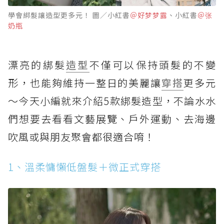
學會綁髮讓造型更多元！ 圖／小紅書
＠好梦梦露
、小紅書
＠张
奶瓶
漂亮的綁髮
造型
不僅可以保持頭髮的不變
形，也能夠維持一整日的美麗讓
穿搭
更多元
～今天小編就來介紹5款綁髮造型，不論水水
們想要去看看文藝展覽、戶外運動、去海邊
吹風或與朋友聚會都很適合唷！
1、溫柔慵懶低盤髮＋微正式穿搭