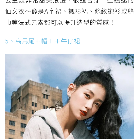
仙女衣～像是A字裙、襯衫裙、條紋襯衫或絲
巾等法式元素都可以提升造型的質感！
5、高馬尾＋帽Ｔ＋牛仔裙