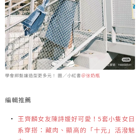
學會綁髮讓造型更多元！ 圖／小紅書
＠张奶瓶
編輯推薦
王齊麟女友陳詩媛好可愛！5套小隻女日
系穿搭：藏肉、顯高的「十元」活潑魅