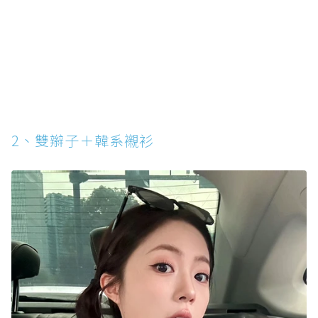
2、雙辮子＋韓系襯衫