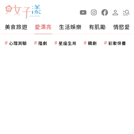
美食旅遊
愛漂亮
生活娛樂
有肌勵
情慾愛
心理測驗
陸劇
星座生肖
韓劇
彩妝保養