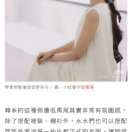
學會綁髮讓造型更多元！ 圖／小紅書
＠圆蕙蕙
韓系的這種側邊低馬尾其實非常有氛圍感，
除了搭配裙裝、襯衫外，水水們也可以搭配
西裝外套或是一些比較正式的衣服，讓
顏值