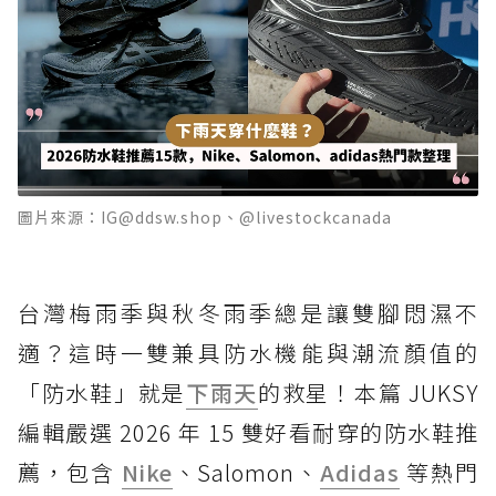
圖片來源：IG@ddsw.shop、@livestockcanada
台灣梅雨季與秋冬雨季總是讓雙腳悶濕不
適？這時一雙兼具防水機能與潮流顏值的
「防水鞋」就是
下雨天
的救星！本篇 JUKSY
編輯嚴選 2026 年 15 雙好看耐穿的防水鞋推
薦，包含
Nike
、Salomon、
Adidas
等熱門