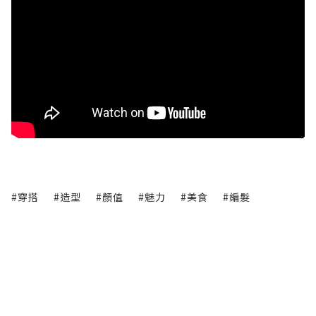
#穿搭
#造型
#顏值
#魅力
#美食
#編髮