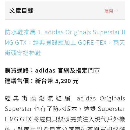
文章目錄
展開
防水鞋推薦 1. adidas Originals Superstar II
防水鞋推薦 1. adidas Originals Superstar II
MG GTX：經典貝殼頭加上 GORE-TEX，雨天街
MG GTX：經典貝殼頭加上 GORE-TEX，雨天
頭穿搭神鞋
街頭穿搭神鞋
防水鞋推薦 2. New Balance Hierro v9 GORE-
TEX：黃金大底加持，最帥山系越野防水跑鞋
購買通路：adidas 官網及指定門市
防水鞋推薦 3. Nike Dunk Low GORE-TEX：
經典 Dunk 輪廓加上防水科技，雨天穿搭帥度不
建議售價：新台幣 5,290 元
打折
經典街頭潮流鞋履 adidas Originals
防水鞋推薦 4. ASICS TRABUCO 14 GTX：搭
載 GORE-TEX 隱形貼合科技，全方位防水神鞋
Superstar 也有了防水版本，這雙 Superstar
防水鞋推薦 5. Salomon XT-6 GORE-TEX：潮
II MG GTX 將經典貝殼頭完美注入現代戶外機
人必備山系鞋王！防滑、防水與街頭顏值一次攻
能，鞋面特別採用高質感磨砂革與軍規級彈
頂