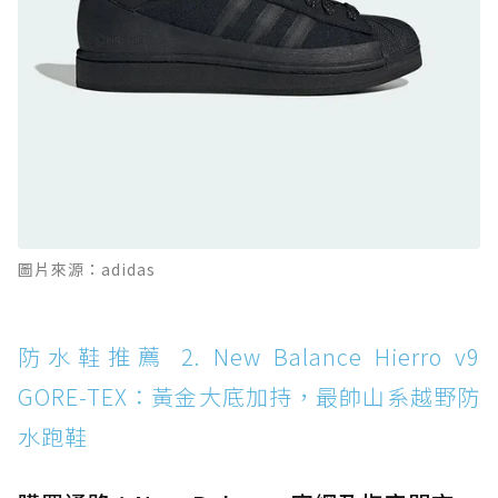
GORE-TEX：氮氣中底注入，回彈與防滑兼具的
全天候越野跑鞋
防水鞋推薦 11. On Cloudhorizon 2 WP：腳
感軟彈、搭載 Missiongrip™ 的防水輕越野鞋
防水鞋推薦 12. Vans Crosspath XC GORE-
TEX：搭載 Vibram 大底與 GORE-TEX，顛覆
滑板印象的防水鞋
防水鞋推薦 13. Dr. Martens 1460 Rain
圖片來源：adidas
Boot：馬汀首款雨靴登場，經典八孔加上全防
水 PVC
防水鞋推薦 14. SKECHERS BADGER
防水鞋推薦 2. New Balance Hierro v9
WATERPROOF：一踩即穿懶人神器！搭載固特
GORE-TEX：黃金大底加持，最帥山系越野防
異大底與全防水厚底健走鞋
水跑鞋
防水鞋推薦 15. Brooks Cascadia 19 GTX：注
入氮氣中底與 GORE-TEX 的全地形碳中和神鞋