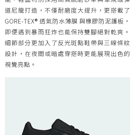
道尼龍打造，不僅耐磨度大提升，更搭載了
防水鞋推薦 6. HOKA Stinson Evo GTX：越野
復刻厚底，GORE-TEX 防水與增高神器一次滿
GORE-TEX® 透氣防水薄膜 與橡膠防泥護板，
足
即便遇到暴雨狂炸也能保持雙腳絕對乾爽。
防水鞋推薦 7. Timberland Motion Access：
細節部分更加入了反光斑點鞋帶與三線條紋
黃靴同級頂級防水，輕量化工裝健走鞋雨天必備
設計，在夜間或暗處穿搭時更能展現出色的
防水鞋推薦 7. Timberland Motion Access：
視覺亮點。
黃靴同級頂級防水，輕量化工裝健走鞋雨天必備
防水鞋推薦 8. Mizuno WAVE MUJIN LS
GTX：搭載 Vibram 黃金大底與 GORE-TEX 的
日系街頭潮鞋
防水鞋推薦 9. PALLADIUM OFF_BOUND
DISC WP+：首度導入旋鈕快穿，橘標防水加持
的城市波浪神鞋
防水鞋推薦 10. PUMA Voyage NITRO™ 4