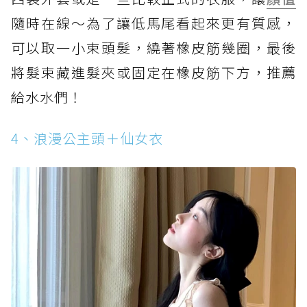
隨時在線～為了讓低馬尾看起來更有質感，
可以取一小束頭髮，繞著橡皮筋幾圈，最後
將髮束藏進髮夾或固定在橡皮筋下方，推薦
給水水們！
4、浪漫公主頭＋仙女衣