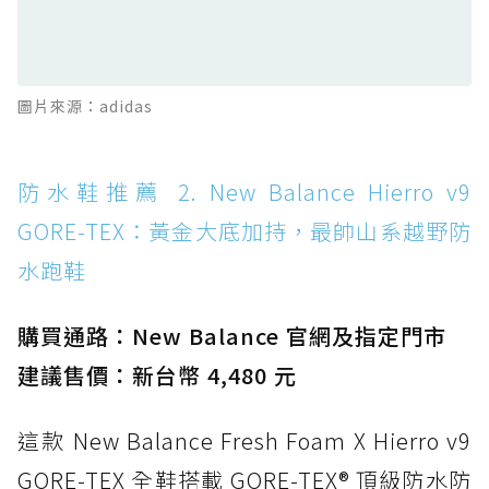
TEX：搭載 Vibram 大底與 GORE-TEX，顛覆
滑板印象的防水鞋
防水鞋推薦 13. Dr. Martens 1460 Rain
圖片來源：adidas
Boot：馬汀首款雨靴登場，經典八孔加上全防
水 PVC
防水鞋推薦 14. SKECHERS BADGER
防水鞋推薦 2. New Balance Hierro v9
WATERPROOF：一踩即穿懶人神器！搭載固特
GORE-TEX：黃金大底加持，最帥山系越野防
異大底與全防水厚底健走鞋
水跑鞋
防水鞋推薦 15. Brooks Cascadia 19 GTX：注
入氮氣中底與 GORE-TEX 的全地形碳中和神鞋
購買通路：New Balance 官網及指定門市
建議售價：新台幣 4,480 元
這款 New Balance Fresh Foam X Hierro v9
GORE-TEX 全鞋搭載 GORE-TEX® 頂級防水防