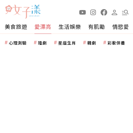
美食旅遊
愛漂亮
生活娛樂
有肌勵
情慾愛
心理測驗
陸劇
星座生肖
韓劇
彩妝保養