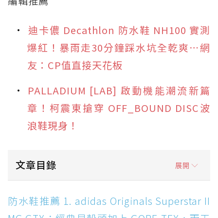
編輯推薦
迪卡儂 Decathlon 防水鞋 NH100 實測
爆紅！暴雨走30分鐘踩水坑全乾爽⋯網
友：CP值直接天花板
PALLADIUM [LAB] 啟動機能潮流新篇
章！柯震東搶穿 OFF_BOUND DISC波
浪鞋現身！
文章目錄
展開
防水鞋推薦 1. adidas Originals Superstar II
防水鞋推薦 1. adidas Originals Superstar II
MG GTX：經典貝殼頭加上 GORE-TEX，雨天街
頭穿搭神鞋