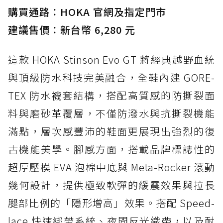
購買通路：HOKA 官網及指定門市
建議售價：新台幣 6,280 元
這款 HOKA Stinson Evo GT 將經典越野血統
與頂級防水科技完美融合，全鞋內建 GORE-
TEX 防水襪套結構，搭配高質感的防撕裂面
料與磨砂革覆層，不僅防潑水與抗撕裂機能
滿點，層次感豐沛的鞋面更展現出強烈的復
古機能美學。腳感方面，搭載品牌標誌性的
超厚壓模 EVA 泡棉中底與 Meta-Rocker 滾動
幾何設計，提供極致軟彈的緩震效果與拉長
腿部比例的「隱形增高」效果。搭配 Speed-
lace 快速綁帶系統、夜間反光織帶，以及耐