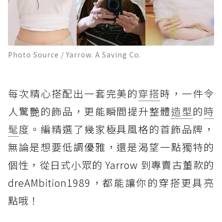
Photo Source / Yarrow. A Saving Co.
每次精心搭配出一套完美的
穿搭
時，一件令
人驚艷的飾品，更能瞬間提升整體
造型
的
時
髦
度。編精選了幾家極具風格的首飾品牌，
無論是想要低調優雅，還是渴望一點獨特的
個性，從日式小眾的 Yarrow 到專賣古董款的
dreAMbition1989，都能讓你的穿搭更具亮
點哦！