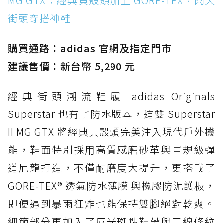
MG GTX：經典貝殼頭加上 GORE-TEX，雨天
街頭穿搭神鞋
防水鞋推薦 2. New Balance Hierro v9 GORE-
TEX：黃金大底加持，最帥山系越野防水跑鞋
購買通路：adidas 官網及指定門市
防水鞋推薦 3. Nike Dunk Low GORE-TEX：
經典 Dunk 輪廓加上防水科技，雨天穿搭帥度不
建議售價：新台幣 5,290 元
打折
經典街頭潮流鞋履 adidas Originals
防水鞋推薦 4. ASICS TRABUCO 14 GTX：搭
載 GORE-TEX 隱形貼合科技，全方位防水神鞋
Superstar 也有了防水版本，這雙 Superstar
防水鞋推薦 5. Salomon XT-6 GORE-TEX：潮
II MG GTX 將經典貝殼頭完美注入現代戶外機
人必備山系鞋王！防滑、防水與街頭顏值一次攻
能，鞋面特別採用高質感磨砂革與軍規級彈
頂
道尼龍打造，不僅耐磨度大提升，更搭載了
防水鞋推薦 6. HOKA Stinson Evo GTX：越野
復刻厚底，GORE-TEX 防水與增高神器一次滿
GORE-TEX® 透氣防水薄膜 與橡膠防泥護板，
足
即便遇到暴雨狂炸也能保持雙腳絕對乾爽。
防水鞋推薦 7. Timberland Motion Access：
細節部分更加入了反光斑點鞋帶與三線條紋