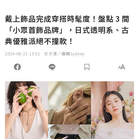
戴上飾品完成穿搭時髦度！盤點 3 間
「小眾首飾品牌」，日式透明系、古
典優雅派絕不撞款！
2024-08-21 13:51
女子漾／編輯Sydney