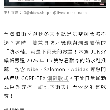
圖片來源：IG@ddsw.shop、@livestockcanada
台灣梅雨季與秋冬雨季總是讓雙腳悶濕不
適？這時一雙兼具防水機能與潮流顏值的
「防水鞋」就是
下雨天
的救星！本篇 JUKSY
編輯嚴選 2026 年 15 雙好看耐穿的防水鞋推
薦，包含
Nike
、Salomon、
Adidas
等熱門
品牌與 GORE-TEX
潮鞋款式
。不論日常通勤
或戶外穿搭，讓你下雨天出門依然帥氣乾
爽！