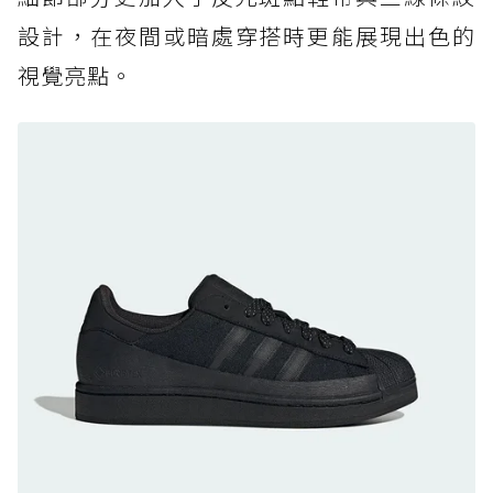
黃靴同級頂級防水，輕量化工裝健走鞋雨天必備
設計，在夜間或暗處穿搭時更能展現出色的
防水鞋推薦 7. Timberland Motion Access：
視覺亮點。
黃靴同級頂級防水，輕量化工裝健走鞋雨天必備
防水鞋推薦 8. Mizuno WAVE MUJIN LS
GTX：搭載 Vibram 黃金大底與 GORE-TEX 的
日系街頭潮鞋
防水鞋推薦 9. PALLADIUM OFF_BOUND
DISC WP+：首度導入旋鈕快穿，橘標防水加持
的城市波浪神鞋
防水鞋推薦 10. PUMA Voyage NITRO™ 4
GORE-TEX：氮氣中底注入，回彈與防滑兼具的
全天候越野跑鞋
防水鞋推薦 11. On Cloudhorizon 2 WP：腳
感軟彈、搭載 Missiongrip™ 的防水輕越野鞋
防水鞋推薦 12. Vans Crosspath XC GORE-