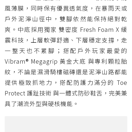
風薄膜，同時保有優異透氣度，在暴雨天或
戶外泥濘山徑中，雙腳依然能保持絕對乾
爽。中底採用獨家 雙密度 Fresh Foam X 緩
震科技，上層軟彈舒適、下層穩定支撐，走
一整天也不累腳；搭配戶外玩家最愛的
Vibram® Megagrip 黃金大底 與專利顆粒胎
紋，不論是濕滑騎樓磁磚還是泥濘山路都能
提供極致抓地力，搭配防護力滿分的 Toe
Protect 護趾技術 與一體式防砂鞋舌，完美兼
具了潮流外型與硬核機能。