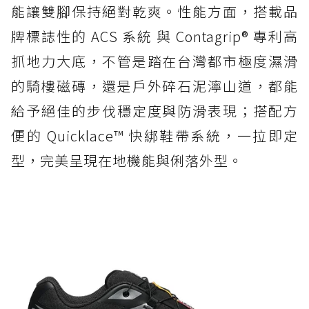
能讓雙腳保持絕對乾爽。性能方面，搭載品
牌標誌性的 ACS 系統 與 Contagrip® 專利高
抓地力大底，不管是踏在台灣都市極度濕滑
的騎樓磁磚，還是戶外碎石泥濘山道，都能
給予絕佳的步伐穩定度與防滑表現；搭配方
便的 Quicklace™ 快綁鞋帶系統，一拉即定
型，完美呈現在地機能與俐落外型。