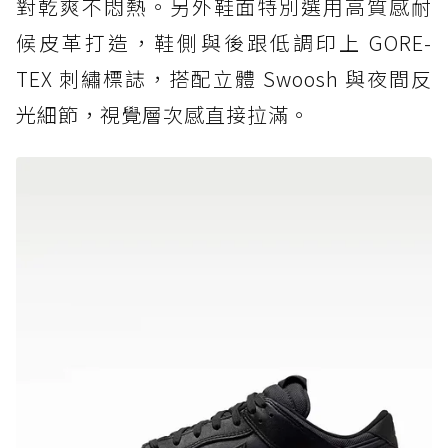
對乾爽不悶熱。另外鞋面特別選用高質感耐
候皮革打造，鞋側與後跟低調印上 GORE-
TEX 刺繡標誌，搭配立體 Swoosh 與夜間反
光細節，視覺層次感直接拉滿。