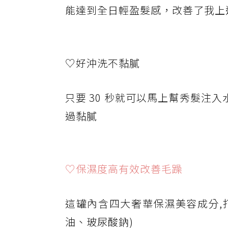
能達到全日輕盈髮感，改善了我上
♡好沖洗不黏膩
只要 30 秒就可以馬上幫秀髮注
過黏膩
♡保濕度高有效改善毛躁
這罐內含四大奢華保濕美容成分,
油、玻尿酸鈉)