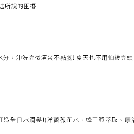
述所說的困擾
入水分，沖洗完後清爽不黏膩! 夏天也不用怕護完
打造全日水潤髮!(洋薔薇花水、蜂王漿萃取、摩