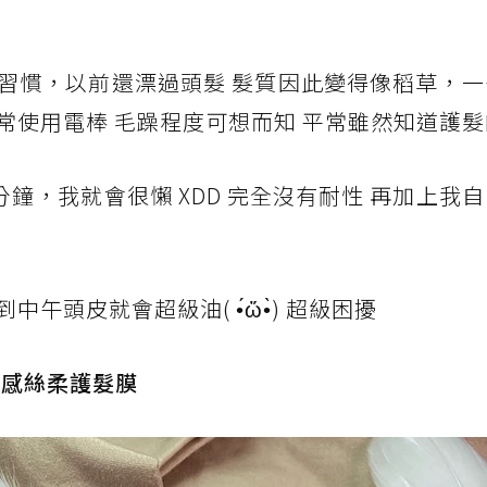
習慣，以前還漂過頭髮 髮質因此變得像稻草，一
常使用電棒 毛躁程度可想而知 平常雖然知道護
 分鐘，我就會很懶 XDD 完全沒有耐性 再加上我
頭皮就會超級油( •́ὤ•̀) 超級困擾
秀-羽感絲柔護髮膜