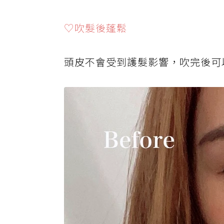
♡吹髮後蓬鬆
頭皮不會受到護髮影響，吹完後可