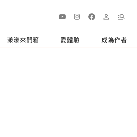
漾漾來開箱
愛體驗
成為作者