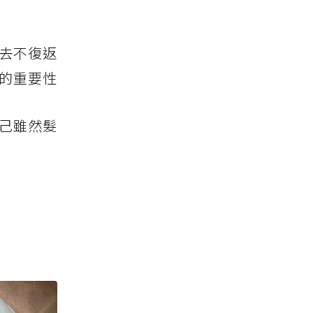
去不復返
髮的重要性
自己雖然髮