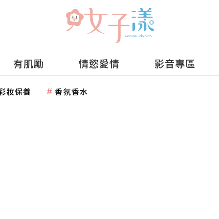
有肌勵
情慾愛情
影音專區
彩妝保養
香氛香水